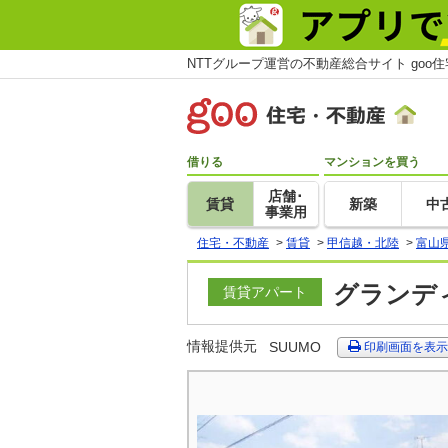
NTTグループ運営の不動産総合サイト goo
借りる
マンションを買う
店舗･
賃貸
新築
中
事業用
住宅・不動産
>
賃貸
>
甲信越・北陸
>
富山
グランディ
賃貸アパート
情報提供元
SUUMO
印刷画面を表示