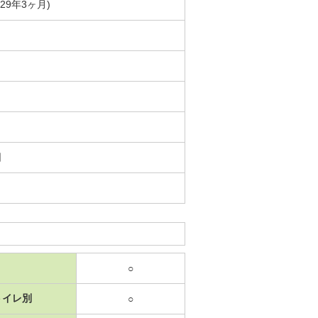
築29年3ヶ月)
日
○
トイレ別
○