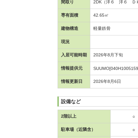
間取り
2DK（洋６ 洋６ Ｄ
専有面積
42.65㎡
建物構造
軽量鉄骨
現況
入居可能時期
2026年8月下旬
情報提供元
SUUMO[040H1005159
情報更新日
2026年8月6日
設備など
2階以上
○
駐車場（近隣含）
○