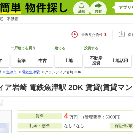
住宅・不動産
1
最近見た物件
保
一戸建てを買う
建てる
投資する
不動産
古
新築
中古
土地
土地活用
投資
県
>
魚津市
>
電鉄魚津駅
>
グランディア岩崎 2DK
ア岩崎 電鉄魚津駅 2DK 賃貸(賃貸マ
4
賃料
万円 (管理費等：5000円)
礼金・敷金
なし / なし
保証金/