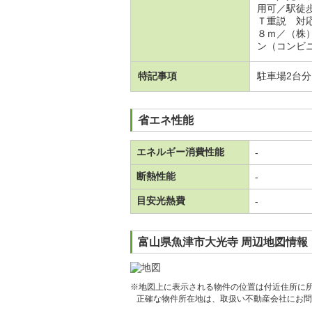
用可／駅徒
Ｔ重説 対
８ｍ／（株
ン（コンビ
特記事項
駐車場2台
省エネ性能
エネルギー消費性能
-
断熱性能
-
目安光熱費
-
富山県魚津市大光寺 周辺地図情報
※地図上に表示される物件の位置は付近住所に
正確な物件所在地は、取扱い不動産会社にお問