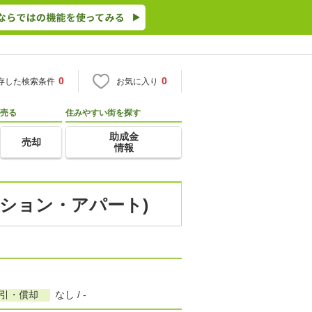
0
0
存した検索条件
お気に入り
売る
住みやすい街を探す
助成金
売却
情報
ンション・アパート)
敷引・償却
なし / -