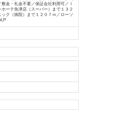
／敷金・礼金不要／保証会社利用可／Ｉ
キホーテ魚津店（スーパー）まで１３２
ニック（病院）まで１２０７ｍ／ローソ
4戸