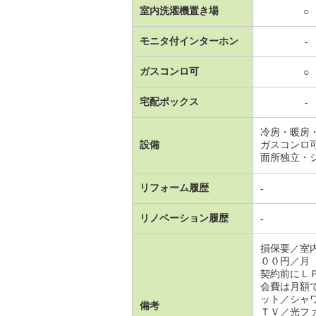
室内洗濯機置き場
○
モニタ付インターホン
-
ガスコンロ可
○
宅配ボックス
-
冷房・暖房
設備
ガスコンロ
面所独立・
リフォーム履歴
-
リノベーション履歴
-
損保要／室
００円／月
契約前にＬ
会費は月額
ット／シャ
備考
ＴＶ／光フ