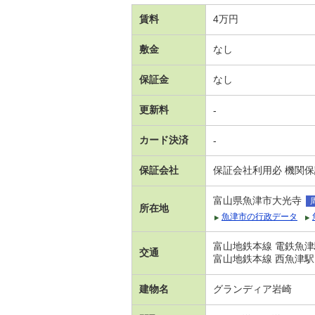
賃料
4万円
敷金
なし
保証金
なし
更新料
-
カード決済
-
保証会社
保証会社利用必 機関
富山県魚津市大光寺
所在地
魚津市の行政データ
富山地鉄本線 電鉄魚津
交通
富山地鉄本線 西魚津駅
建物名
グランディア岩崎