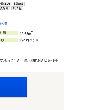
乗換案内
駅情報
換案内
駅情報
賃相場
面積
2
42.65m
年数
築29年3ヶ月
立洗面台付き！温水機能付き暖房便座