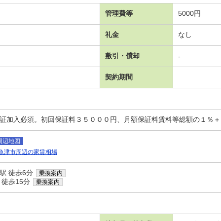
管理費等
5000円
礼金
なし
敷引・償却
-
契約期間
保証加入必須。初回保証料３５０００円、月額保証料賃料等総額の１％
周辺地図
魚津市周辺の家賃相場
駅 徒歩6分
乗換案内
 徒歩15分
乗換案内