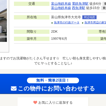
交通
富山地鉄本線
電鉄魚津駅
徒歩6分
富山地鉄本線
西魚津駅
徒歩15分
乗
所在地
富山県魚津市大光寺
周辺地図
魚津市の行政データ
魚津市周辺の家
間取り
2DK
専有
築年月
1997年6月
築
ますのでお洗濯物がたくさん干せます☆ 忙しい朝も身支度しやすい独
でヒヤっとすることなし♪
無料・簡単2項目！
この物件にお問い合わせする
お気に入りに追加する