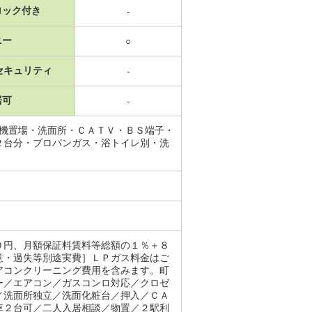
ロック付き
-
ニー
○
セキュリティ
-
居可
-
濯機置場・洗面所・ＣＡＴＶ・ＢＳ端子・
２台分・プロパンガス・浴トイレ別・洗
０円、月額保証料賃料等総額の１％＋８
意・過失等別途実費］ＬＰガス料金はご
アコンクリーニング費用を含みます。町
ー／エアコン／ガスコンロ対応／クロゼ
／洗面所独立／洗面化粧台／押入／ＣＡ
車２台可／二人入居相談／物置／２駅利