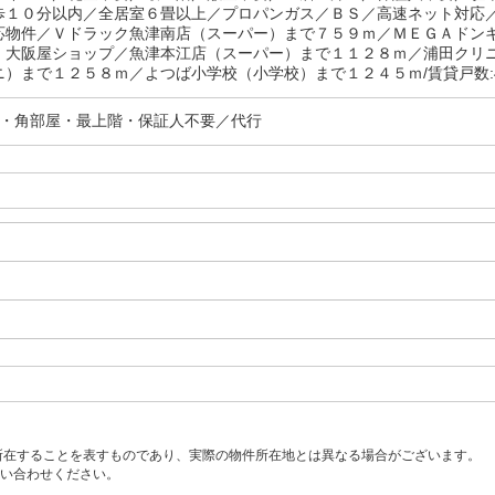
歩１０分以内／全居室６畳以上／プロパンガス／ＢＳ／高速ネット対応
応物件／Ｖドラック魚津南店（スーパー）まで７５９ｍ／ＭＥＧＡドン
）大阪屋ショップ／魚津本江店（スーパー）まで１１２８ｍ／浦田クリ
ニ）まで１２５８ｍ／よつば小学校（小学校）まで１２４５ｍ/賃貸戸数:
分・角部屋・最上階・保証人不要／代行
所在することを表すものであり、実際の物件所在地とは異なる場合がございます。
い合わせください。