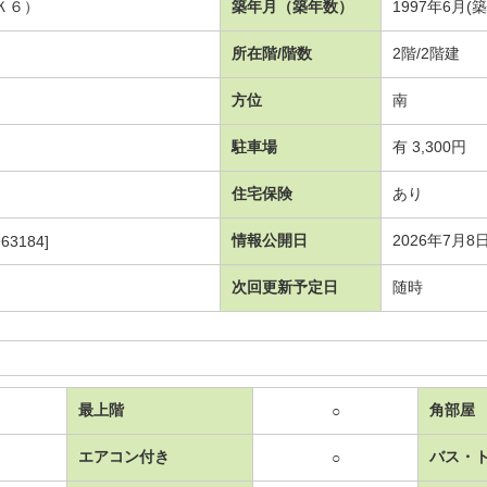
Ｋ６）
築年月（築年数）
1997年6月(
所在階/階数
2階/2階建
方位
南
駐車場
有 3,300円
住宅保険
あり
情報公開日
2026年7月8
63184]
次回更新予定日
随時
最上階
角部屋
○
エアコン付き
バス・
○