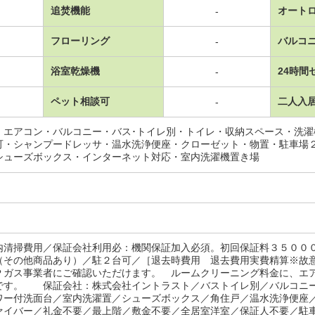
追焚機能
オート
-
フローリング
バルコ
-
浴室乾燥機
24時間
-
ペット相談可
二人入
-
・エアコン・バルコニー・バス･トイレ別・トイレ・収納スペース・洗
可・シャンプードレッサ・温水洗浄便座・クローゼット・物置・駐車場
シューズボックス・インターネット対応・室内洗濯機置き場
内清掃費用／保証会社利用必：機関保証加入必須。初回保証料３５００
（その他商品あり）／駐２台可／［退去時費用 退去費用実費精算※故
Ｐガス事業者にご確認いただけます。 ルームクリーニング料金に、エ
です。 保証会社：株式会社イントラスト／バストイレ別／バルコニ
ワー付洗面台／室内洗濯置／シューズボックス／角住戸／温水洗浄便座
ァイバー／礼金不要／最上階／敷金不要／全居室洋室／保証人不要／駐