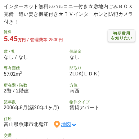
インターネット無料♪♪バルコニー付き☆敷地内ごみＢＯＸ
完備 追い焚き機能付き☆ＴＶインターホンと防犯カメラ
付き！
賃料
初期費用
5.45
を知りたい
/ 管理費等 2500円
万円
敷 / 礼
保証金
なし / なし
なし
専有面積
間取り
2
2LDK(ＬＤＫ)
57.02m
所在階 / 階数
方位
2階 / 2階建
南西
築年数
物件タイプ
2006年8月(築20年1ヶ月)
賃貸アパート
住所
富山県魚津市北鬼江
地図
交通