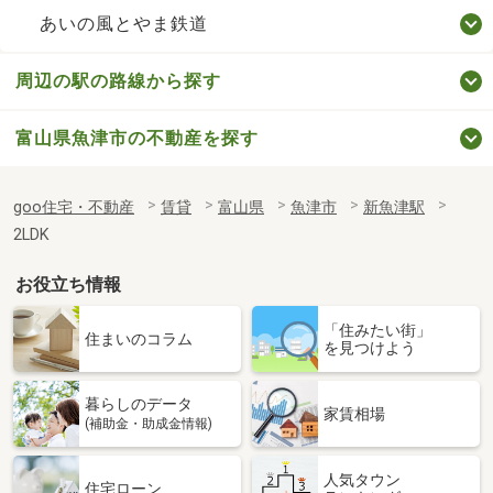
あいの風とやま鉄道
周辺の駅の路線から探す
富山県魚津市の不動産を探す
goo住宅・不動産
賃貸
富山県
魚津市
新魚津駅
2LDK
お役立ち情報
「住みたい街」
住まいのコラム
を見つけよう
暮らしのデータ
家賃相場
(補助金・助成金情報)
人気タウン
住宅ローン