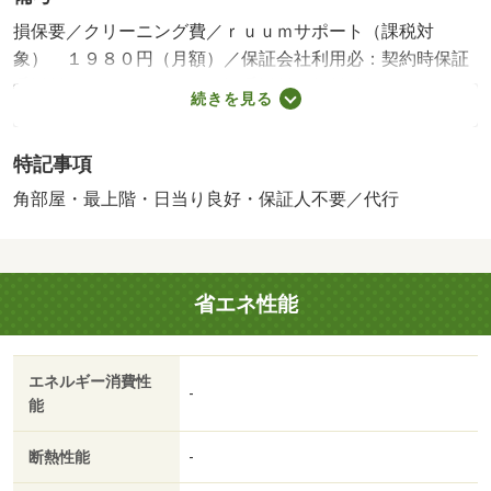
損保要／クリーニング費／ｒｕｕｍサポート（課税対
象） １９８０円（月額）／保証会社利用必：契約時保証
委託料：２．２万／月額保証委託料：賃料総額の２．２％
続きを見る
又は５．５％ ※ペット可は２．５万／２．５％／［退去
時費用 退去費用実費精算※故意・過失等別途実費］更新
特記事項
事務手数料 ２２，０００円がかかります。契約時にクリ
ーニング費７０，０００円、鍵セット費３，３００円（税
角部屋・最上階・日当り良好・保証人不要／代行
込）が必要となります。貸主インボイス登録あり 保証会
社：ハウスリーブ株式会社／バストイレ別／バルコニー／
エアコン／ガスコンロ対応／クロゼット／フローリング／
省エネ性能
ＴＶインターホン／浴室乾燥機／室内洗濯置／陽当り良好
／シューズボックス／追焚機能浴室／角住戸／温水洗浄便
座／洗面所独立／洗面化粧台／駐輪場／押入／ＣＡＴＶ／
エネルギー消費性
即入居可／礼金不要／最上階／敷金不要／防犯カメラ／照
-
能
明付／オートバス／保証人不要／２沿線利用可／物置／ネ
ット使用料不要／トランクルーム／複層ガラス／２駅利用
断熱性能
-
可／駅徒歩１０分以内／融雪機／敷地内ごみ置き場／プロ