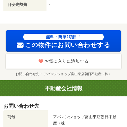
パンガス／ＢＳ／敷金・礼金不要／保証会社利用可／ＩＴ
目安光熱費
-
重説 対応物件／ファミリーマート（コンビニ）まで５１
８ｍ／（株）大阪屋ショップ／魚津釈迦堂店（スーパー）
まで８０７ｍ／ローソン魚津上村木店（コンビニ）まで１
２８４ｍ／業務スーパー魚津店（スーパー）まで１２８６
ｍ／（株）大阪屋ショップ／サンプラザ店（スーパー）ま
無料・簡単2項目！
で１２８３ｍ／アップルヒル（スーパー）まで１７１７ｍ/
この物件にお問い合わせする
賃貸戸数:6戸
お気に入りに追加する
お問い合わせ先
アパマンショップ富山東店朝日不動産（株）
不動産会社情報
お問い合わせ先
商号
アパマンショップ富山東店朝日不動
産（株）