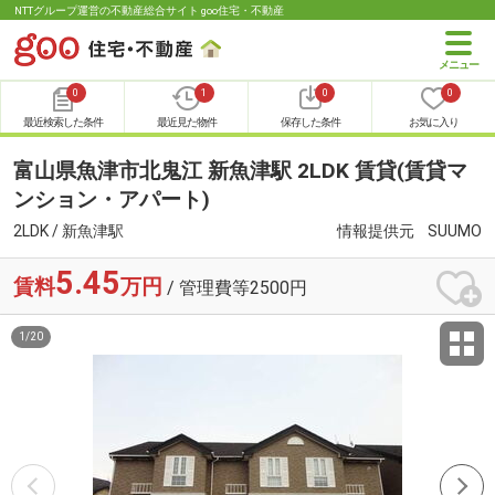
NTTグループ運営の不動産総合サイト goo住宅・不動産
0
1
0
0
最近検索した条件
最近見た物件
保存した条件
お気に入り
富山県魚津市北鬼江 新魚津駅 2LDK 賃貸(賃貸マ
ンション・アパート)
2LDK / 新魚津駅
情報提供元
SUUMO
5.45
賃料
万円
/ 管理費等2500円
1
/
20