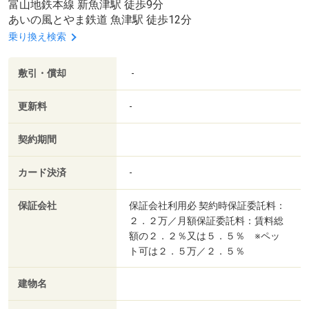
富山地鉄本線 新魚津駅 徒歩9分
あいの風とやま鉄道 魚津駅 徒歩12分
乗り換え検索
敷引・償却
-
更新料
-
契約期間
カード決済
-
保証会社
保証会社利用必 契約時保証委託料：
２．２万／月額保証委託料：賃料総
額の２．２％又は５．５％ ※ペッ
ト可は２．５万／２．５％
建物名