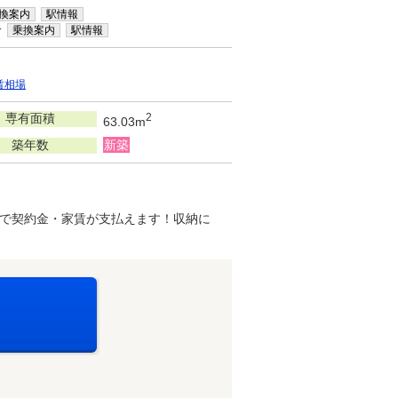
換案内
駅情報
分
乗換案内
駅情報
賃相場
専有面積
2
63.03m
築年数
新築
で契約金・家賃が支払えます！収納に