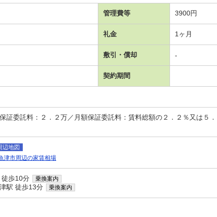
管理費等
3900円
礼金
1ヶ月
敷引・償却
-
契約期間
時保証委託料：２．２万／月額保証委託料：賃料総額の２．２％又は５
周辺地図
魚津市周辺の家賃相場
 徒歩10分
乗換案内
津駅 徒歩13分
乗換案内