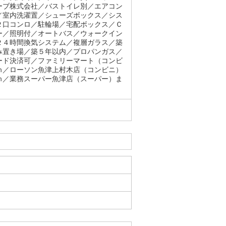
ーブ株式会社／バストイレ別／エアコン
／室内洗濯置／シューズボックス／シス
２口コンロ／駐輪場／宅配ボックス／Ｃ
ー／照明付／オートバス／ウォークイン
２４時間換気システム／複層ガラス／築
み置き場／築５年以内／プロパンガス／
ード決済可／ファミリーマート（コンビ
ｍ／ローソン魚津上村木店（コンビニ）
ｍ／業務スーパー魚津店（スーパー）ま