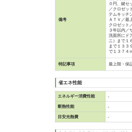
０円、鍵セ
／クロゼッ
テムキッチ
備考
ＡＴＶ／最
クロゼット
３年以内／
洗面所にド
ニ）まで１
まで１３３
で１３７４
特記事項
最上階・保
省エネ性能
エネルギー消費性能
-
断熱性能
-
目安光熱費
-