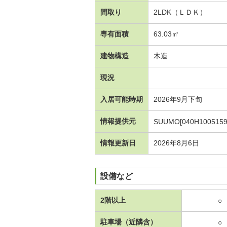
間取り
2LDK（ＬＤＫ）
専有面積
63.03㎡
建物構造
木造
現況
入居可能時期
2026年9月下旬
情報提供元
SUUMO[040H1005159
情報更新日
2026年8月6日
設備など
2階以上
○
駐車場（近隣含）
○