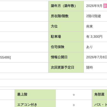
築年月（築年数）
2026年9月
新
所在階/階数
2階/2階建
方位
南東
駐車場
有 3,300円
住宅保険
あり
情報公開日
2026年7月8
55486]
次回更新予定日
随時
最上階
角部屋
○
エアコン付き
バス・
○