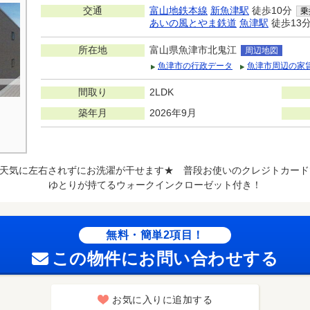
交通
富山地鉄本線
新魚津駅
徒歩10分
乗
あいの風とやま鉄道
魚津駅
徒歩13
所在地
富山県魚津市北鬼江
周辺地図
魚津市の行政データ
魚津市周辺の家
間取り
2LDK
築年月
2026年9月
天気に左右されずにお洗濯が干せます★ 普段お使いのクレジトカード
ゆとりが持てるウォークインクローゼット付き！
無料・簡単2項目！
この物件にお問い合わせする
お気に入りに追加する