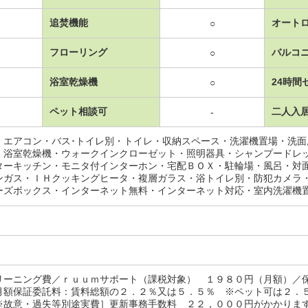
追焚機能
オート
○
フローリング
バルコ
○
浴室乾燥機
24時間
○
ペット相談可
二人入
-
・エアコン・バス･トイレ別・トイレ・収納スペース・洗濯機置場・洗
・浴室乾燥機・ウォークインクローゼット・照明器具・シャンプードレ
ターキッチン・モニタ付インターホン・宅配ＢＯＸ・駐輪場・風呂・対
ンガス・ＩＨクッキングヒータ・複層ガラス・浴トイレ別・防犯カメラ
ーズボックス・インターネット無料・インターネット対応・室内洗濯機
リーニング費／ｒｕｕｍサポート（課税対象） １９８０円（月額）／
月額保証委託料：賃料総額の２．２％又は５．５％ ※ペット可は２．
※故意・過失等別途実費］更新事務手数料 ２２，０００円がかかりま