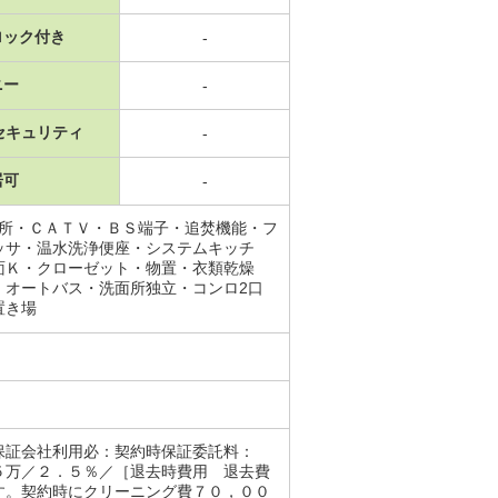
ロック付き
-
ニー
-
セキュリティ
-
居可
-
面所・ＣＡＴＶ・ＢＳ端子・追焚機能・フ
ッサ・温水洗浄便座・システムキッチ
面Ｋ・クローゼット・物置・衣類乾燥
・オートバス・洗面所独立・コンロ2口
置き場
保証会社利用必：契約時保証委託料：
５万／２．５％／［退去時費用 退去費
す。契約時にクリーニング費７０，００