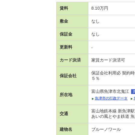
賃料
8.10万円
敷金
なし
保証金
なし
更新料
-
カード決済
家賃カード決済可
保証会社利用必 契約
保証会社
５％
富山県魚津市北鬼江
所在地
魚津市の行政データ
富山地鉄本線 新魚津駅
交通
あいの風とやま鉄道 魚
建物名
ブルーノワール