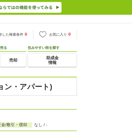
0
0
存した検索条件
お気に入り
売る
住みやすい街を探す
助成金
売却
情報
ション・アパート)
証金/敷引・償却
なし / -