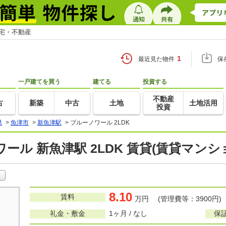
住宅・不動産
1
最近見た物件
保
一戸建てを買う
建てる
投資する
不動産
古
新築
中古
土地
土地活用
投資
県
>
魚津市
>
新魚津駅
>
ブルーノワール 2LDK
ール 新魚津駅 2LDK 賃貸(賃貸マン
8.10
賃料
万円 (管理費等：3900円)
礼金・敷金
1ヶ月 / なし
保