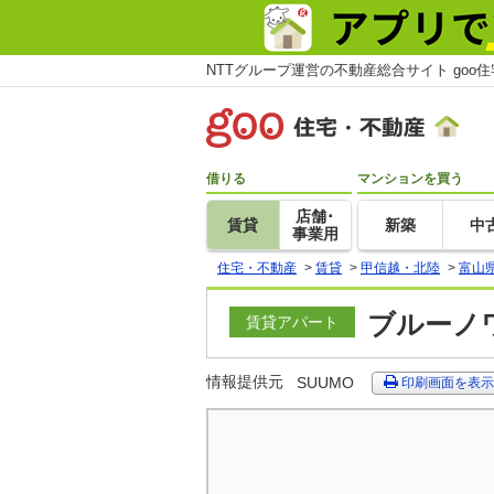
NTTグループ運営の不動産総合サイト goo
借りる
マンションを買う
店舗･
賃貸
新築
中
事業用
住宅・不動産
>
賃貸
>
甲信越・北陸
>
富山
ブルーノワ
賃貸アパート
情報提供元
SUUMO
印刷画面を表示