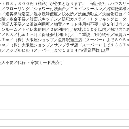
ット費３，３００円（税込）が必要となります。 保証会社：ハウスリ
ト／フローリング／シャワー付洗面台／ＴＶインターホン／浴室乾燥機
ン／追焚機能浴室／温水洗浄便座／脱衣所／洗面所独立／洗面化粧台／
上階／敷金不要／対面式キッチン／防犯カメラ／ＩＨクッキングヒータ
／保証人不要／２沿線利用可／物置／ネット使用料不要／築２年以内／
サンルーム／トイレ未使用／２駅利用可／駅徒歩１０分以内／敷地内ご
ア／ＢＳ／礼金１ヶ月／保証会社利用可／ＩＴ重説 対応物件／家賃カ
６７ｍ／（株）大阪屋ショップ／魚津釈迦堂店（スーパー）まで８９５
９ｍ／（株）大阪屋ショップ／サンプラザ店（スーパー）まで１３３７
ｍ／アップルヒル（スーパー）まで１８０４ｍ/賃貸戸数:10戸
証人不要／代行 ・家賃カード決済可