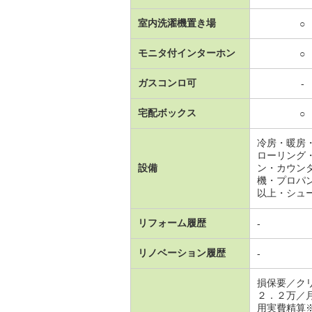
室内洗濯機置き場
○
モニタ付インターホン
○
ガスコンロ可
-
宅配ボックス
○
冷房・暖房
ローリング
設備
ン・カウン
機・プロパ
以上・シュ
リフォーム履歴
-
リノベーション履歴
-
損保要／ク
２．２万／
用実費精算