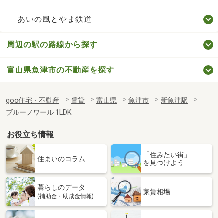
あいの風とやま鉄道
周辺の駅の路線から探す
富山県魚津市の不動産を探す
goo住宅・不動産
賃貸
富山県
魚津市
新魚津駅
ブルーノワール 1LDK
お役立ち情報
「住みたい街」
住まいのコラム
を見つけよう
暮らしのデータ
家賃相場
(補助金・助成金情報)