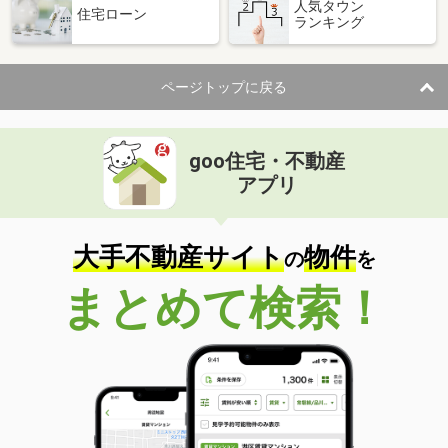
人気タウン
住宅ローン
ランキング
ページトップに戻る
goo住宅・不動産
アプリ
大手不動産サイト
物件
の
を
まとめて検索！