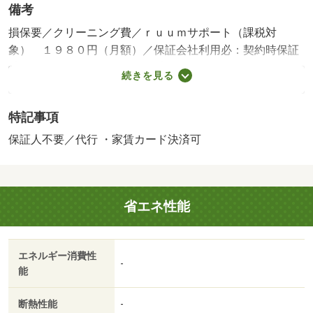
備考
損保要／クリーニング費／ｒｕｕｍサポート（課税対
象） １９８０円（月額）／保証会社利用必：契約時保証
委託料：２．２万／月額保証委託料：賃料総額の２．２％
続きを見る
又は５．５％ ※ペット可は２．５万／２．５％／［退去
時費用 退去費用実費精算※故意・過失等別途実費］更新
特記事項
事務手数料 ２２，０００円がかかります。契約時にクリ
ーニング費６０，０００円、鍵セット費３，３００円（税
保証人不要／代行 ・家賃カード決済可
込）が必要となります。 保証会社：ハウスリーブ株式会
社／バストイレ別／エアコン／クロゼット／フローリング
／シャワー付洗面台／ＴＶインターホン／浴室乾燥機／室
省エネ性能
内洗濯置／シューズボックス／システムキッチン／追焚機
能浴室／温水洗浄便座／脱衣所／洗面所独立／洗面化粧台
／２口コンロ／駐輪場／宅配ボックス／ＣＡＴＶ／敷金不
エネルギー消費性
要／対面式キッチン／防犯カメラ／ＩＨクッキングヒータ
-
能
ー／照明付／オートバス／ウォークインクロゼット／保証
人不要／全居室フローリング／２沿線利用可／物置／ネッ
断熱性能
-
ト使用料不要／床下収納／築２年以内／２４時間換気シス