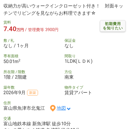
収納力が高いウォークインクローゼット付き！ 対面キッ
チンでリビングを見ながらお料理できます☆
賃料
初期費用
7.40
を知りたい
/ 管理費等 3900円
万円
敷 / 礼
保証金
なし / 1ヶ月
なし
専有面積
間取り
2
1LDK(ＬＤＫ)
50.01m
所在階 / 階数
方位
1階 / 2階建
南東
築年数
物件タイプ
2026年9月
賃貸アパート
新築
住所
富山県魚津市北鬼江
地図
交通
富山地鉄本線 新魚津駅 徒歩10分