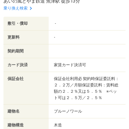
あいの風とやま鉄道 魚津駅 徒歩13分
乗り換え検索
敷引・償却
-
更新料
-
契約期間
カード決済
家賃カード決済可
保証会社
保証会社利用必 契約時保証委託料：
２．２万／月額保証委託料：賃料総
額の２．２％又は５．５％ ※ペッ
ト可は２．５万／２．５％
建物名
ブルーノワール
建物構造
木造