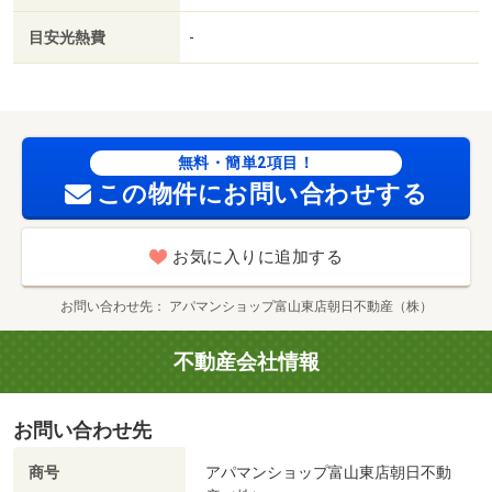
テム／複層ガラス／築３年以内／サンルーム／トイレ未使
目安光熱費
-
用／２駅利用可／駅徒歩１０分以内／敷地内ごみ置き場／
築５年以内／プロパンガス／洗面所にドア／ＢＳ／礼金１
ヶ月／保証会社利用可／ＩＴ重説 対応物件／家賃カード
決済可／ファミリーマート（コンビニ）まで１６７ｍ／
（株）大阪屋ショップ／魚津釈迦堂店（スーパー）まで８
無料・簡単2項目！
９５ｍ／ローソン魚津上村木店（コンビニ）まで１３３９
この物件にお問い合わせする
ｍ／（株）大阪屋ショップ／サンプラザ店（スーパー）ま
で１３３７ｍ／業務スーパー魚津店（スーパー）まで１３
お気に入りに追加する
７４ｍ／アップルヒル（スーパー）まで１８０４ｍ/賃貸戸
数:10戸
お問い合わせ先
アパマンショップ富山東店朝日不動産（株）
不動産会社情報
お問い合わせ先
商号
アパマンショップ富山東店朝日不動