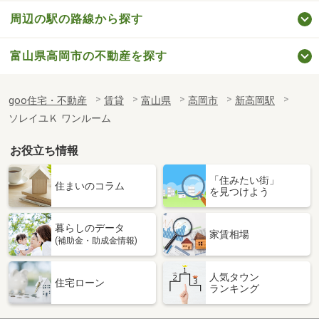
周辺の駅の路線から探す
富山県高岡市の不動産を探す
goo住宅・不動産
賃貸
富山県
高岡市
新高岡駅
ソレイユＫ ワンルーム
お役立ち情報
「住みたい街」
住まいのコラム
を見つけよう
暮らしのデータ
家賃相場
(補助金・助成金情報)
人気タウン
住宅ローン
ランキング