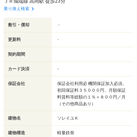
ＪＲ城端線 高岡駅 徒歩23分
乗り換え検索
敷引・償却
-
更新料
-
契約期間
カード決済
-
保証会社
保証会社利用必 機関保証加入必須。
初回保証料３５０００円、月額保証
料賃料等総額の１％＋８００円／月
（その他商品あり）
建物名
ソレイユＫ
建物構造
軽量鉄骨