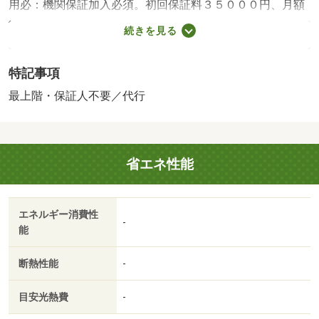
用必：機関保証加入必須。初回保証料３５０００円、月額
保証料賃料等総額の１％＋８００円／月（その他商品あ
続きを見る
り）／［退去時費用 退去費用実費精算※故意・過失等別
途実費］ＬＰガス料金はご契約前にＬＰガス事業者にご確
特記事項
認いただけます。 ルームクリーニング料金にエアコンク
リーニング費用を含みます。 保証会社：株式会社イン
最上階・保証人不要／代行
トラスト／バストイレ別／バルコニー／エアコン／クロゼ
ット／シャワー付洗面台／ＴＶインターホン／室内洗濯置
／シューズボックス／システムキッチン／追焚機能浴室／
省エネ性能
温水洗浄便座／脱衣所／洗面所独立／洗面化粧台／２口コ
ンロ／駐輪場／ＣＡＴＶ／即入居可／最上階／敷金不要／
対面式キッチン／ＩＨクッキングヒーター／照明付／保証
エネルギー消費性
人不要／カードキー／２沿線利用可／物置／ネット使用料
-
能
不要／２４時間換気システム／２駅利用可／融雪機／敷地
内ごみ置き場／プロパンガス／洗面所にドア／縦型照明付
断熱性能
-
洗面化粧台／室内物干機／ＢＳ／保証会社利用可／ＩＴ重
説 対応物件／ローソン（コンビニ）まで４８８ｍ／ファ
目安光熱費
-
ミリーマート（コンビニ）まで６０４ｍ／ファミリーマー