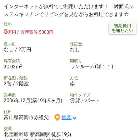
インターネットが無料でご利用いただけます！ 対面式シ
ステムキッチンでリビングを見ながらお料理できます☆
賃料
初期費用
5
を知りたい
/ 管理費等 5000円
万円
敷 / 礼
保証金
なし / 2万円
なし
専有面積
間取り
2
ワンルーム(洋１１)
30.03m
所在階 / 階数
方位
2階 / 2階建
南
築年数
物件タイプ
2006年12月(築19年9ヶ月)
賃貸アパート
住所
富山県高岡市赤祖父
地図
交通
北陸新幹線 新高岡駅 徒歩19分