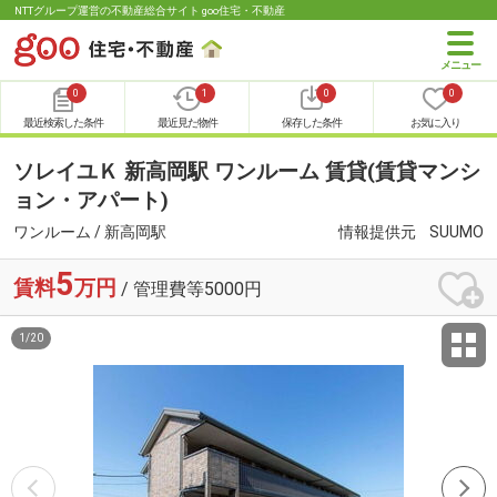
NTTグループ運営の不動産総合サイト goo住宅・不動産
0
1
0
0
最近検索した条件
最近見た物件
保存した条件
お気に入り
ソレイユＫ 新高岡駅 ワンルーム 賃貸(賃貸マンシ
ョン・アパート)
ワンルーム / 新高岡駅
情報提供元
SUUMO
5
賃料
万円
/ 管理費等5000円
1
/
20