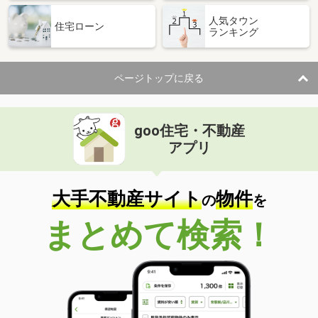
人気タウン
住宅ローン
ランキング
ページトップに戻る
goo住宅・不動産
アプリ
大手不動産サイト
物件
の
を
まとめて検索！