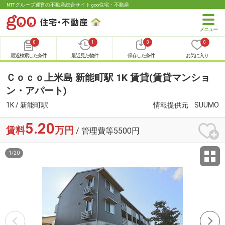
NTTグループ運営の不動産総合サイト goo住宅・不動産
0
1
0
0
最近検索した条件
最近見た物件
保存した条件
お気に入り
Ｃｏｃｏ上米島 新能町駅 1K 賃貸(賃貸マンショ
ン・アパート)
1K / 新能町駅
情報提供元
SUUMO
5.20
賃料
万円
/ 管理費等5500円
1
/
20