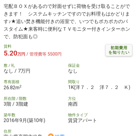
宅配ＢＯＸがあるので対面せずに荷物を受け取ることがで
きます！ システムキッチンですのでお料理もはかどりま
す♪★追い焚き機能付きの浴室で、いつでもポカポカのバ
スタイム★来客時に便利なＴＶモニター付きインターホン
で、防犯面も◎
賃料
初期費用
5.20
を知りたい
/ 管理費等 5500円
万円
敷 / 礼
保証金
なし / 7万円
なし
専有面積
間取り
2
1K(洋７．２ 洋７．２ Ｋ)
26.82m
所在階 / 階数
方位
3階 / 3階建
南西
築年数
物件タイプ
2016年9月(築10年)
賃貸アパート
住所