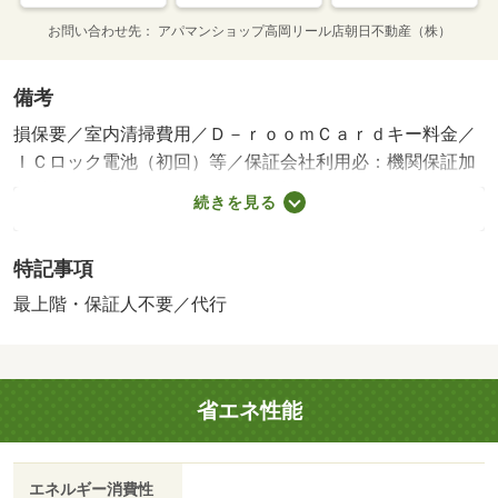
お問い合わせ先
アパマンショップ高岡リール店朝日不動産（株）
備考
損保要／室内清掃費用／Ｄ－ｒｏｏｍＣａｒｄキー料金／
ＩＣロック電池（初回）等／保証会社利用必：機関保証加
入必須。 機関保証料は月額賃料等総額の３．４％＋８０
続きを見る
０円／月（その他商品あり）／［退去時費用 退去費用実
費精算※故意・過失等別途実費］ルームクリーニング料金
特記事項
にエアコンクリーニング費用を含みます。 保証会社：
株式会社イントラスト／バストイレ別／バルコニー／エア
最上階・保証人不要／代行
コン／クロゼット／フローリング／シャワー付洗面台／Ｔ
Ｖインターホン／オートロック／室内洗濯置／シューズボ
ックス／システムキッチン／追焚機能浴室／温水洗浄便座
省エネ性能
／脱衣所／洗面所独立／洗面化粧台／２口コンロ／駐輪場
／宅配ボックス／押入／ＣＡＴＶ／光ファイバー／最上階
／敷金不要／ＩＨクッキングヒーター／照明付／保証人不
エネルギー消費性
要／物置／ネット使用料不要／トランクルーム／複層ガラ