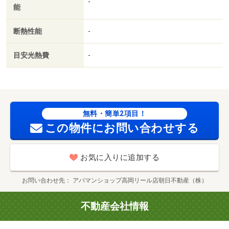
-
能
ス／２駅利用可／駅徒歩５分以内／駅徒歩１０分以内／融
雪機／敷地内ごみ置き場／全居室６畳以上／都市ガス／Ｂ
断熱性能
-
Ｓ／高速ネット対応／保証会社利用可／アルビス（株）／
米島店（スーパー）まで２２４ｍ／セブン－イレブン高岡
目安光熱費
-
米島店（コンビニ）まで４７１ｍ／スギ薬局万葉店（ドラ
ッグストア）まで７０５ｍ／（株）大阪屋ショップ／万葉
店（スーパー）まで７０５ｍ／ローソン高岡江尻店（コン
ビニ）まで１１８５ｍ／ウエルシア高岡江尻店（ドラッグ
ストア）まで１１８６ｍ/賃貸戸数:24戸
無料・簡単2項目！
この物件にお問い合わせする
お気に入りに追加する
お問い合わせ先
アパマンショップ高岡リール店朝日不動産（株）
不動産会社情報