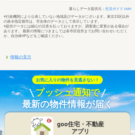
暮らしデータ提供元：
生活ガイド.com
※行政機関により公表していない地域及びデータがございます。東京23区以外
の政令指定都市は、市全体のデータとして表示しています。
※提供データには細心の注意を払っておりますが、調査後に変更がある場合が
あります。 最新の情報につきましては各市区役所までお問い合わせいただく
か、自治体HPなどをご確認ください。
情報の見方
お気に入りの物件を見逃さない！
プッシュ通知で
最新の物件情報が届く
goo住宅・不動産
アプリ