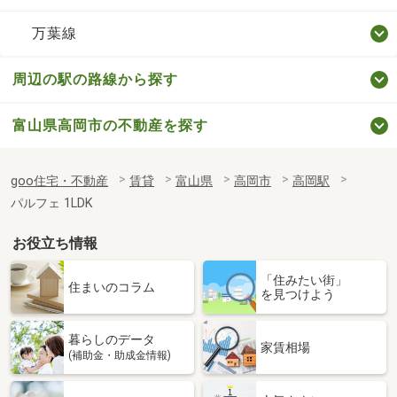
万葉線
周辺の駅の路線から探す
富山県高岡市の不動産を探す
goo住宅・不動産
賃貸
富山県
高岡市
高岡駅
パルフェ 1LDK
お役立ち情報
「住みたい街」
住まいのコラム
を見つけよう
暮らしのデータ
家賃相場
(補助金・助成金情報)