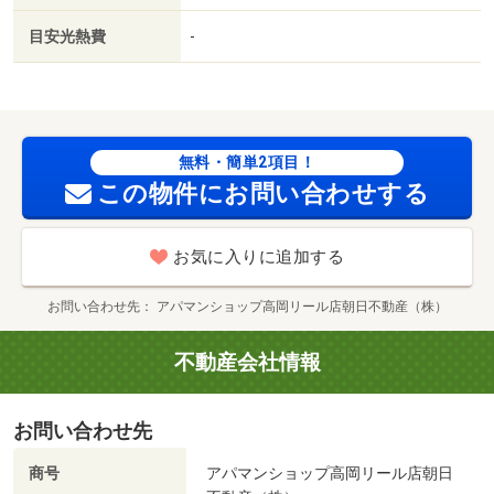
キ 高岡駅南店（ドラッグストア）まで２９０ｍ／ファミ
目安光熱費
-
リーマート（コンビニ）まで３５９ｍ／大阪屋ショップ
（スーパー）まで３８２ｍ／ホームセンタームサシ 高岡
駅南店（ホームセンター）まで４８５ｍ／セブンイレブン
（コンビニ）まで４３３ｍ／ローソン（コンビニ）まで１
４５３ｍ/賃貸戸数:9戸
無料・簡単2項目！
この物件にお問い合わせする
お気に入りに追加する
お問い合わせ先
アパマンショップ高岡リール店朝日不動産（株）
不動産会社情報
お問い合わせ先
商号
アパマンショップ高岡リール店朝日