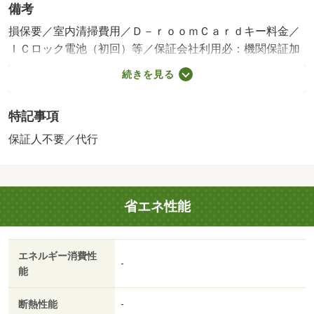
備考
損保要／室内清掃費用／Ｄ－ｒｏｏｍＣａｒｄキー料金／
ＩＣロック電池（初回）等／保証会社利用必：機関保証加
入必須。 機関保証料は月額賃料等総額の３．４％＋８０
続きを見る
０円／月（その他商品あり）／［退去時費用 退去費用実
費精算※故意・過失等別途実費］ルームクリーニング料金
特記事項
にエアコンクリーニング費用を含みます。 保証会社：
株式会社イントラスト／バストイレ別／バルコニー／エア
保証人不要／代行
コン／ガスコンロ対応／クロゼット／フローリング／シャ
ワー付洗面台／ＴＶインターホン／浴室乾燥機／オートロ
ック／室内洗濯置／シューズボックス／システムキッチン
省エネ性能
／追焚機能浴室／温水洗浄便座／脱衣所／洗面所独立／洗
面化粧台／駐輪場／宅配ボックス／ＣＡＴＶ／敷金不要／
対面式キッチン／照明付／保証人不要／２沿線利用可／ネ
エネルギー消費性
ット使用料不要／築２年以内／築３年以内／トイレ未使用
-
能
／２駅利用可／駅徒歩１０分以内／築５年以内／ＬＤＫ１
２畳以上／全居室６畳以上／都市ガス／洗面所にドア／Ｂ
断熱性能
-
Ｓ／保証会社利用可／ＩＴ重説 対応物件／クスリのアオ