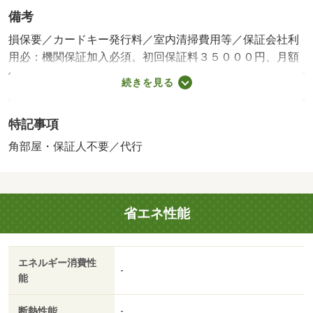
備考
損保要／カードキー発行料／室内清掃費用等／保証会社利
用必：機関保証加入必須。初回保証料３５０００円、月額
保証料賃料等総額の１％＋８００円／月（その他商品あ
続きを見る
り）／［退去時費用 退去費用実費精算※故意・過失等別
途実費］ＬＰガス料金はご契約前にＬＰガス事業者にご確
特記事項
認いただけます。 ルームクリーニング料金に、エアコン
クリーニング費を含みます。 保証会社：株式会社イン
角部屋・保証人不要／代行
トラスト／バストイレ別／エアコン／クロゼット／シャワ
ー付洗面台／ＴＶインターホン／室内洗濯置／シューズボ
ックス／システムキッチン／追焚機能浴室／角住戸／温水
省エネ性能
洗浄便座／脱衣所／洗面所独立／洗面化粧台／駐輪場／Ｃ
ＡＴＶ／即入居可／敷金不要／対面式キッチン／ＩＨクッ
キングヒーター／照明付／保証人不要／カードキー／２沿
エネルギー消費性
線利用可／専用庭／物置／ネット使用料不要／２４時間換
-
能
気システム／２駅利用可／融雪機／敷地内ごみ置き場／プ
ロパンガス／洗面所にドア／ＢＳ／保証会社利用可／ＩＴ
断熱性能
-