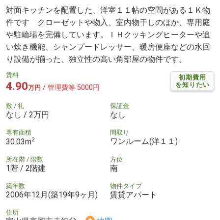
対面キッチンを配置した、洋室１１帖の空間がある１Ｋ物
件です クローゼットや物入、室内物干しのほか、専用庭
や駐輪場を完備しています。ＩＨクッキングヒーターや追
い炊き機能、シャンプードレッサー、暖房便座などの水回
り設備が揃った、独立性の高い角部屋の物件です。
賃料
初期費用
4.90
を知りたい
/ 管理費等 5000円
万円
敷 / 礼
保証金
なし / 2万円
なし
専有面積
間取り
2
ワンルーム(洋１１)
30.03m
所在階 / 階数
方位
1階 / 2階建
南
築年数
物件タイプ
2006年12月(築19年9ヶ月)
賃貸アパート
住所