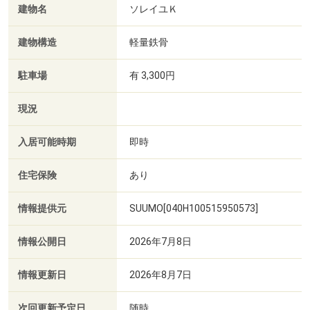
建物名
ソレイユＫ
建物構造
軽量鉄骨
駐車場
有 3,300円
現況
入居可能時期
即時
住宅保険
あり
情報提供元
SUUMO[040H100515950573]
情報公開日
2026年7月8日
情報更新日
2026年8月7日
次回更新予定日
随時