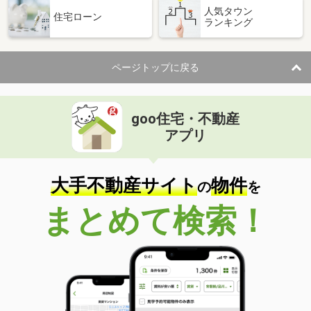
人気タウン
住宅ローン
ランキング
ページトップに戻る
goo住宅・不動産
アプリ
大手不動産サイト
物件
の
を
まとめて検索！