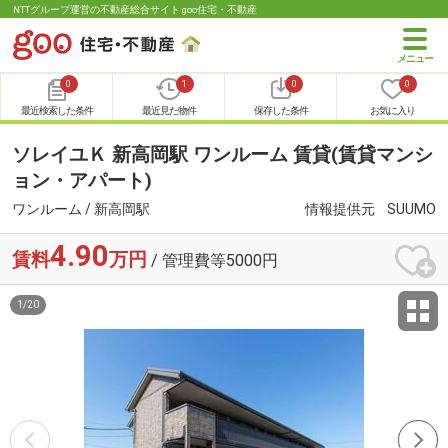
NTTグループ運営の不動産総合サイト goo住宅・不動産
0
1
0
0
最近検索した条件
最近見た物件
保存した条件
お気に入り
ソレイユＫ 新高岡駅 ワンルーム 賃貸(賃貸マンシ
ョン・アパート)
ワンルーム / 新高岡駅
情報提供元
SUUMO
4.90
賃料
万円
/ 管理費等5000円
1
/
20