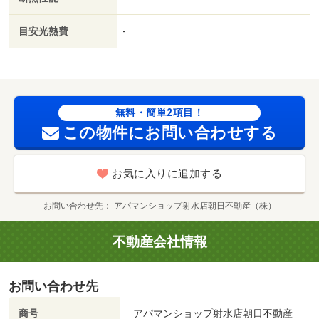
重説 対応物件／ローソン（コンビニ）まで４８８ｍ／フ
ァミリーマート（コンビニ）まで６０４ｍ／ファミリーマ
目安光熱費
-
ート高岡問屋町店（コンビニ）まで６０１ｍ／セブンイレ
ブン（コンビニ）まで７６７ｍ／ウエルシア高岡京田店
（ドラッグストア）まで８９８ｍ／Ｖ・ｄｒｕｇ高岡京田
店（ドラッグストア）まで９２０ｍ/賃貸戸数:14戸
無料・簡単2項目！
この物件にお問い合わせする
お気に入りに追加する
お問い合わせ先
アパマンショップ射水店朝日不動産（株）
不動産会社情報
お問い合わせ先
商号
アパマンショップ射水店朝日不動産