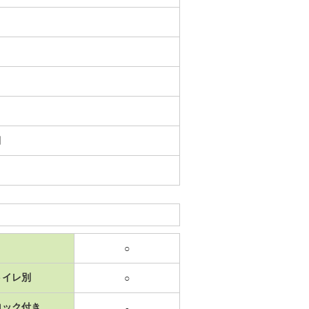
日
○
トイレ別
○
ロック付き
-