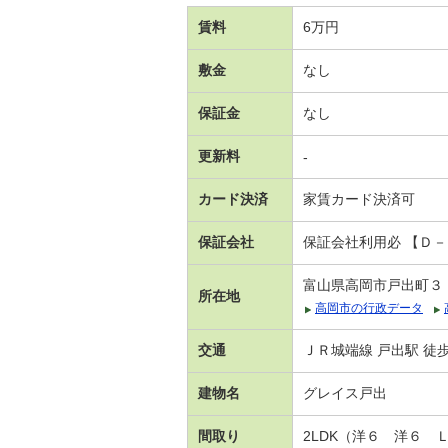
賃料
6万円
敷金
なし
保証金
なし
更新料
-
カード決済
家賃カード決済可
保証会社
保証会社利用必 【Ｄ
富山県高岡市戸出町３
所在地
高岡市の行政データ
交通
ＪＲ城端線 戸出駅 徒歩
建物名
グレイス戸出
間取り
2LDK（洋６ 洋６ 