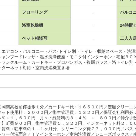
フローリング
バルコ
-
浴室乾燥機
24時間
-
ペット相談可
二人入
-
・エアコン・バルコニー・バス･トイレ別・トイレ・収納スペース・洗
シャンプードレッサ・温水洗浄便座・モニタ付インターホン・宅配ＢＯ
トランクルーム・カードキー・プロパンガス・複層ガラス・浴トイレ別
ンターネット対応・室内洗濯機置き場
高岡南高校前停徒歩１分／カードキー代：１６５００円／定額クリーニ
ネット使用料：２０００円／衛生管理費：１３２０円／保証会社利用必
８％＋１，６００円 月々：総賃料の３．４％ ＋ ８００円／仲介手
々】町費９００円、衛生管理費１，３２０円、インターネット料２，０
：賃料＋駐車料の１．１ヶ月分、クリーニング費７７，０００円／バス
ャワー付洗面台／ＴＶインターホン／室内洗濯置／シューズボックス／