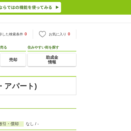
0
0
存した検索条件
お気に入り
売る
住みやすい街を探す
助成金
売却
情報
・アパート)
敷引・償却
なし / -