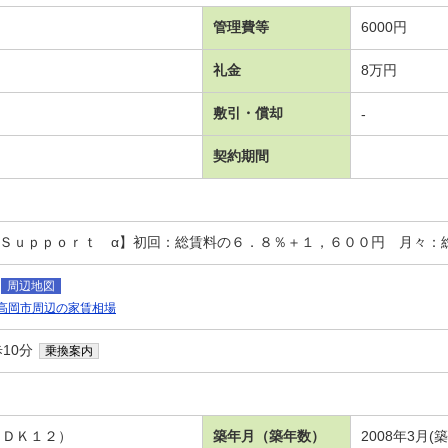
管理費等
6000円
礼金
8万円
敷引・償却
-
契約期間
－Ｓｕｐｐｏｒｔ α】初回：総賃料の６．８％＋１，６００円 月々：
周辺地図
高岡市周辺の家賃相場
10分
乗換案内
ＬＤＫ１２）
築年月（築年数）
2008年3月(