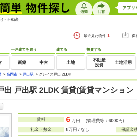
住宅・不動産
1
最近見た物件
保
一戸建てを買う
建てる
投資する
不動産
古
新築
中古
土地
土地活用
投資
県
>
高岡市
>
戸出駅
>
グレイス戸出 2LDK
出 戸出駅 2LDK 賃貸(賃貸マンション
6
賃料
万円 (管理費等：6000円)
礼金・敷金
8万円 / なし
保証金/