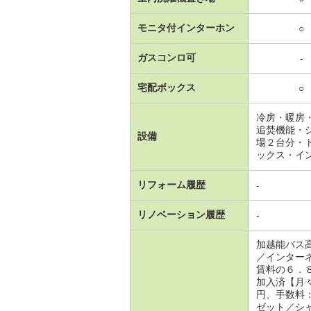
モニタ付インターホン
○
ガスコンロ可
-
宅配ボックス
○
冷房・暖房
追焚機能・
設備
場２台分・
ックス・イ
リフォーム履歴
-
リノベーション履歴
-
加越能バス
／インター
賃料の６．
加入済【月
円、手数料
ゼット／シ