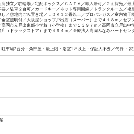
面所独立／駐輪場／宅配ボックス／ＣＡＴＶ／即入居可／２面採光／最
不要／駐車２台可／カードキー／ネット専用回線／トランクルーム／複
無し／敷地内ごみ置き場／ＬＤＫ１２畳以上／プロパンガス／室内物干
／全室照明付／大阪屋ショップ戸出店（スーパー）まで４１８ｍ／セブ
／高岡市立戸出東部小学校（小学校）まで１３９７ｍ／高岡市立戸出中
出店（ドラッグストア）まで４９４ｍ／医療法人高岡みなみハートセンター
・駐車場2台分・角部屋・最上階・浴室1坪以上・保証人不要／代行 ・
報