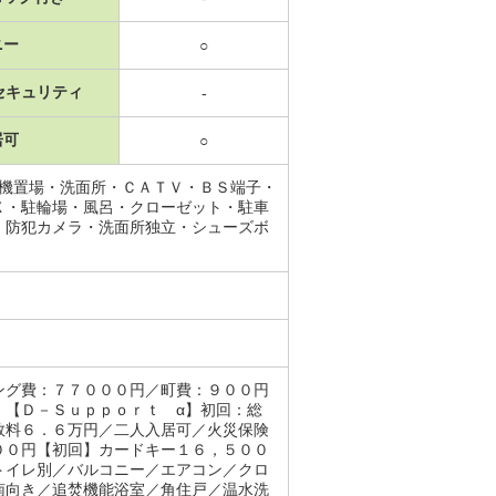
ニー
○
セキュリティ
-
居可
○
濯機置場・洗面所・ＣＡＴＶ・ＢＳ端子・
Ｘ・駐輪場・風呂・クローゼット・駐車
・防犯カメラ・洗面所独立・シューズボ
ング費：７７０００円／町費：９００円
：【Ｄ－Ｓｕｐｐｏｒｔ α】初回：総
数料６．６万円／二人入居可／火災保険
００円【初回】カードキー１６，５００
トイレ別／バルコニー／エアコン／クロ
南向き／追焚機能浴室／角住戸／温水洗