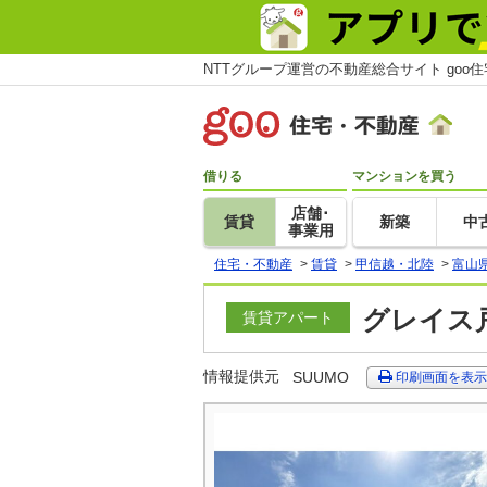
NTTグループ運営の不動産総合サイト goo
借りる
マンションを買う
店舗･
賃貸
新築
中
事業用
住宅・不動産
>
賃貸
>
甲信越・北陸
>
富山
グレイス戸
賃貸アパート
情報提供元
SUUMO
印刷画面を表示