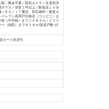
上階／敷金不要／防犯カメラ／全居室洋
層ガラス／浴室１坪以上／駅徒歩１０分
機／ＢＳ／ＩＴ重説 対応物件／家賃カ
ンイレブン高岡戸出狼店（コンビニ）ま
学校（中学校）まで１５８４ｍ／クスリ
（病院）まで８２８ｍ/賃貸戸数:15
家賃カード決済可