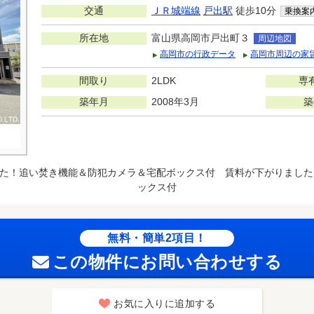
交通
ＪＲ城端線
戸出駅
徒歩10分
乗換案
所在地
富山県高岡市戸出町３
周辺地図
高岡市の行政データ
高岡市周辺の家
間取り
2LDK
専
築年月
2008年3月
築
た！追い焚き機能＆防犯カメラ＆宅配ボックス付 賃料が下がりました
ックス付
無料・簡単2項目！
この物件にお問い合わせする
お気に入りに追加する