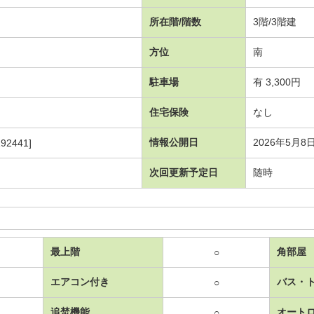
所在階/階数
3階/3階建
方位
南
駐車場
有 3,300円
住宅保険
なし
情報公開日
2026年5月8
92441]
次回更新予定日
随時
最上階
角部屋
○
エアコン付き
バス・
○
追焚機能
オート
○