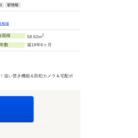
内
駅情報
賃相場
有面積
2
58.62m
年数
築18年6ヶ月
！追い焚き機能＆防犯カメラ＆宅配ボ