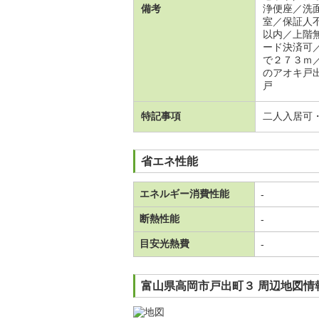
備考
浄便座／洗
室／保証人
以内／上階
ード決済可
で２７３ｍ
のアオキ戸
戸
特記事項
二人入居可
省エネ性能
エネルギー消費性能
-
断熱性能
-
目安光熱費
-
富山県高岡市戸出町３ 周辺地図情