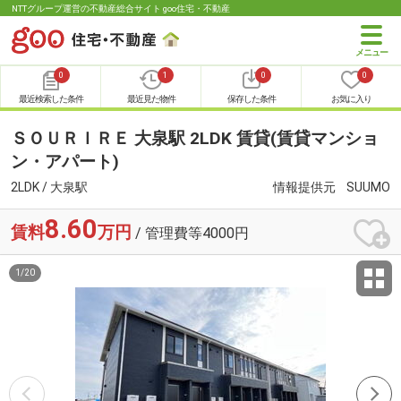
NTTグループ運営の不動産総合サイト goo住宅・不動産
0
1
0
0
最近検索した条件
最近見た物件
保存した条件
お気に入り
ＳＯＵＲＩＲＥ 大泉駅 2LDK 賃貸(賃貸マンショ
ン・アパート)
2LDK / 大泉駅
情報提供元
SUUMO
8.60
賃料
万円
/ 管理費等4000円
1
/
20