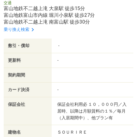
交通
富山地鉄不二越上滝 大泉駅 徒歩15分
富山地鉄富山市内線 堀川小泉駅 徒歩27分
富山地鉄不二越上滝 南富山駅 徒歩30分
乗り換え検索
敷引・償却
-
更新料
-
契約期間
カード決済
-
保証会社
保証会社利用必 １０，０００円／入
居時、以降は月額賃料の１％／毎月
（入居期間中）、他プラン有
建物名
ＳＯＵＲＩＲＥ