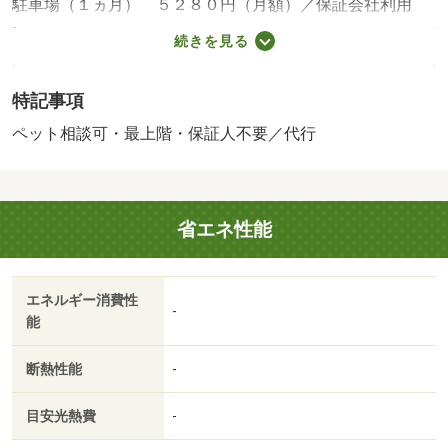
駐車場（１ヵ月） ５２８０円（月額）／保証会社利用
必：１０，０００円／入居時、以降は月額賃料の１％／毎
続きを見る
月（入居期間中）、他プラン有／ペット相談／［退去時費
用 退去費用実費精算※故意・過失等別途実費］ハウスク
特記事項
リーニング費用（退去時）６６０００円 火災保険加入義
務有り 保証会社：保証人代行サービス保証料・家賃集金
ペット相談可・最上階・保証人不要／代行
サービス手数料／バストイレ別／エアコン／フローリング
／シャワー付洗面台／ＴＶインターホン／浴室乾燥機／室
内洗濯置／システムキッチン／追焚機能浴室／温水洗浄便
省エネ性能
座／洗面所独立／洗面化粧台／駐輪場／宅配ボックス／Ｃ
ＡＴＶ／礼金不要／最上階／対面式キッチン／ペット相談
／ＩＨクッキングヒーター／全居室洋室／保証人不要／敷
エネルギー消費性
金１ヶ月／二人入居相談／２沿線利用可／ネット使用料不
-
能
要／築２年以内／築３年以内／サンルーム／トイレ未使用
／２駅利用可／築５年以内／プロパンガス／洗面所にドア
断熱性能
-
／保証会社利用可／ＩＴ重説 対応物件／クスリのアオキ
（ドラッグストア）まで２６１ｍ／ファミリーマート（コ
目安光熱費
-
ンビニ）まで１５０ｍ／ローソン（コンビニ）まで２５３