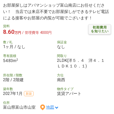
お部屋探しはアパマンショップ富山南店にお任せくださ
い！ 当店では来店不要でお部屋探しができるテレビ電話
による接客やお部屋の内覧が可能でございます！
賃料
初期費用
8.60
を知りたい
/ 管理費等 4000円
万円
敷 / 礼
保証金
1ヶ月 / なし
なし
専有面積
間取り
2
2LDK(洋５．４ 洋４．１
54.83m
ＬＤＫ１０．１)
所在階 / 階数
方位
2階 / 2階建
南西
築年数
物件タイプ
2027年1月
賃貸アパート
新築
住所
富山県富山市山室
地図