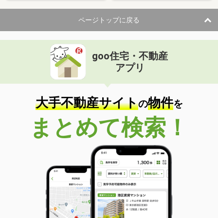
ページトップに戻る
goo住宅・不動産
アプリ
大手不動産サイト
物件
の
を
まとめて検索！