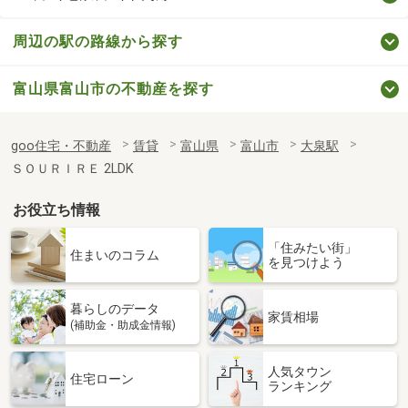
周辺の駅の路線から探す
富山県富山市の不動産を探す
goo住宅・不動産
賃貸
富山県
富山市
大泉駅
ＳＯＵＲＩＲＥ 2LDK
お役立ち情報
「住みたい街」
住まいのコラム
を見つけよう
暮らしのデータ
家賃相場
(補助金・助成金情報)
人気タウン
住宅ローン
ランキング