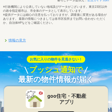
暮らしデータ提供元：
生活ガイド.com
※行政機関により公表していない地域及びデータがございます。東京23区以外
の政令指定都市は、市全体のデータとして表示しています。
※提供データには細心の注意を払っておりますが、調査後に変更がある場合が
あります。 最新の情報につきましては各市区役所までお問い合わせいただく
か、自治体HPなどをご確認ください。
情報の見方
お気に入りの物件を見逃さない！
プッシュ通知で
最新の物件情報が届く
goo住宅・不動産
アプリ