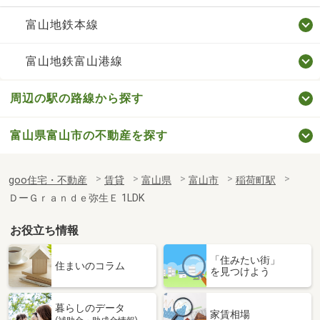
富山地鉄本線
富山地鉄富山港線
周辺の駅の路線から探す
富山県富山市の不動産を探す
goo住宅・不動産
賃貸
富山県
富山市
稲荷町駅
ＤーＧｒａｎｄｅ弥生Ｅ 1LDK
お役立ち情報
「住みたい街」
住まいのコラム
を見つけよう
暮らしのデータ
家賃相場