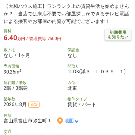
【大和ハウス施工】ワンランク上の賃貸生活を始めません
か？ 当店では来店不要でお部屋探しができるテレビ電話
による接客やお部屋の内覧が可能でございます！
賃料
初期費用
6.40
を知りたい
/ 管理費等 7500円
万円
敷 / 礼
保証金
なし / 1ヶ月
なし
専有面積
間取り
2
1LDK(洋３ ＬＤＫ９．１)
30.25m
所在階 / 階数
方位
2階 / 3階建
北東
築年数
物件タイプ
2026年8月
賃貸アパート
新築
住所
富山県富山市弥生町１
地図
交通