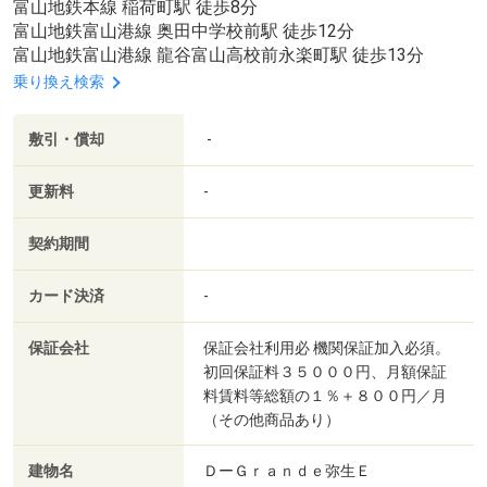
富山地鉄本線 稲荷町駅 徒歩8分
富山地鉄富山港線 奥田中学校前駅 徒歩12分
富山地鉄富山港線 龍谷富山高校前永楽町駅 徒歩13分
乗り換え検索
敷引・償却
-
更新料
-
契約期間
カード決済
-
保証会社
保証会社利用必 機関保証加入必須。
初回保証料３５０００円、月額保証
料賃料等総額の１％＋８００円／月
（その他商品あり）
建物名
ＤーＧｒａｎｄｅ弥生Ｅ