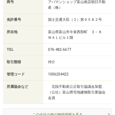
商号
アパマンショップ富山南店朝日不動
産（株）
免許番号
国土交通大臣（２）第９５８２号
所在地
富山県富山市今泉西部町 ３－８
ＷＡＬビル１階
TEL
076-482-6677
取引態様
仲介
管理コード
1006204422
所属協会など
北陸不動産公正取引協議会加盟、
（公社）富山県宅地建物取引業協会
会員
この会社の他の物件情報を見る