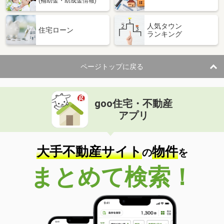
(補助金・助成金情報)
人気タウン
住宅ローン
ランキング
ページトップに戻る
goo住宅・不動産
アプリ
大手不動産サイト
物件
の
を
まとめて検索！