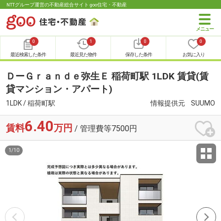
NTTグループ運営の不動産総合サイト goo住宅・不動産
0
1
0
0
最近検索した条件
最近見た物件
保存した条件
お気に入り
ＤーＧｒａｎｄｅ弥生Ｅ 稲荷町駅 1LDK 賃貸(賃
貸マンション・アパート)
1LDK / 稲荷町駅
情報提供元
SUUMO
6.40
賃料
万円
/ 管理費等7500円
1
/
10