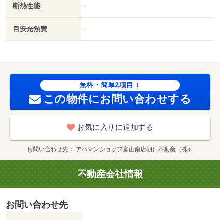
断熱性能
-
Ｔ重説 対応物件／奥田中学校（中学校）まで６９９ｍ／
（株）大阪屋ショップ／北新町店（スーパー）まで７９４
目安光熱費
-
ｍ／のぞみ保育園（幼稚園・保育園）まで８８８ｍ／ロー
ソン（コンビニ）まで７０２ｍ／ファミリーマート（コン
ビニ）まで６８９ｍ／藤園幼稚園（幼稚園・保育園）まで
９９４ｍ/賃貸戸数:9戸
無料・簡単2項目！
この物件にお問い合わせする
お気に入りに追加する
お問い合わせ先
アパマンショップ富山南店朝日不動産（株）
不動産会社情報
お問い合わせ先