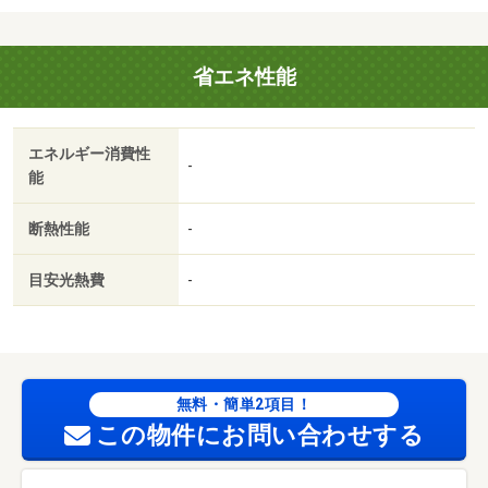
社：ハウスリーブ株式会社／バストイレ別／バルコニー／
エアコン／クロゼット／フローリング／ＴＶインターホン
省エネ性能
／室内洗濯置／シューズボックス／洗面所独立／即入居可
／礼金不要／最上階／敷金不要／照明付／保証人不要／二
人入居相談／全居室フローリング／ネット使用料不要／２
エネルギー消費性
駅利用可／敷地内ごみ置き場／プロパンガス／ＢＳ／敷
-
能
金・礼金不要／保証会社利用可／ＩＴ重説 対応物件／
（株）大阪屋ショップ／本郷南店（スーパー）まで２０９
断熱性能
-
ｍ／クスリのアオキ富山本郷店（ドラッグストア）まで２
０８ｍ／ファミリーマート（コンビニ）まで４３７ｍ／本
目安光熱費
-
郷町保育園（幼稚園・保育園）まで４４４ｍ／ＤＣＭカー
マ富山本郷店（ホームセンター）まで６９８ｍ／ファミリ
ーマート（コンビニ）まで９１７ｍ/賃貸戸数:4戸
無料・簡単2項目！
この物件にお問い合わせする