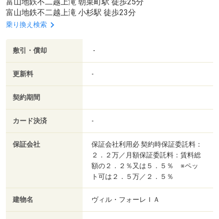
富山地鉄不二越上滝 朝菜町駅 徒歩25分
富山地鉄不二越上滝 小杉駅 徒歩23分
乗り換え検索
敷引・償却
-
更新料
-
契約期間
カード決済
-
保証会社
保証会社利用必 契約時保証委託料：
２．２万／月額保証委託料：賃料総
額の２．２％又は５．５％ ※ペッ
ト可は２．５万／２．５％
建物名
ヴィル・フォーレＩＡ