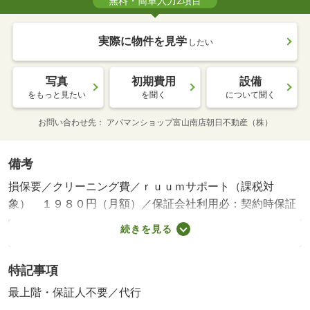
無料・簡単入力2項目
実際に物件を見学
したい
写真
初期費用
設備
をもっと見たい
を聞く
について聞く
お問い合わせ先
アパマンショップ富山南店朝日不動産（株）
備考
損保要／クリーニング費／ｒｕｕｍサポート（課税対
象） １９８０円（月額）／保証会社利用必：契約時保証
委託料：２．２万／月額保証委託料：賃料総額の２．２％
続きを見る
又は５．５％ ※ペット可は２．５万／２．５％／［退去
時費用 退去費用実費精算※故意・過失等別途実費］更新
特記事項
事務手数料 ２２，０００円がかかります。契約時にクリ
ーニング費６０，０００円、鍵セット費３，３００円（税
最上階・保証人不要／代行
込）が必要となります。貸主インボイス登録あり 保証会