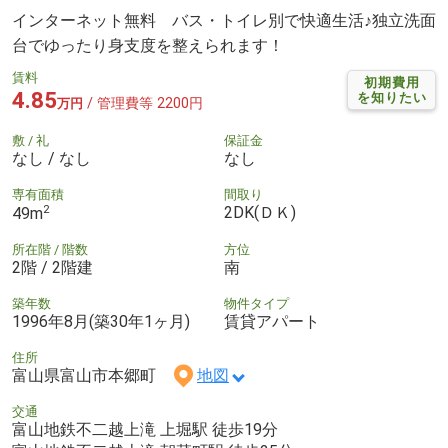
インターネット無料 バス・トイレ別で快適生活♪独立洗面
台でゆったり身支度を整えられます！
賃料
初期費用
4.85
を知りたい
/ 管理費等 2200円
万円
敷 / 礼
保証金
なし / なし
なし
専有面積
間取り
2
2DK(ＤＫ)
49m
所在階 / 階数
方位
2階 / 2階建
南
築年数
物件タイプ
1996年8月(築30年1ヶ月)
賃貸アパート
住所
富山県富山市本郷町
地図
交通
富山地鉄不二越上滝 上堀駅 徒歩19分