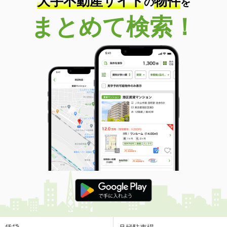
大手不動産サイト
物件
の
を
まとめて検索！