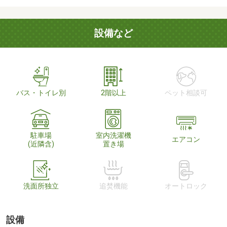
設備など
バス・トイレ別
2階以上
ペット相談可
駐車場
室内洗濯機
エアコン
(近隣含)
置き場
洗面所独立
追焚機能
オートロック
設備