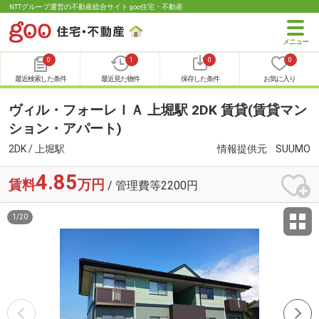
NTTグループ運営の不動産総合サイト goo住宅・不動産
0
1
0
0
最近検索した条件
最近見た物件
保存した条件
お気に入り
ヴィル・フォーレＩＡ 上堀駅 2DK 賃貸(賃貸マン
ション・アパート)
2DK / 上堀駅
情報提供元
SUUMO
4.85
賃料
万円
/ 管理費等2200円
1
/
20