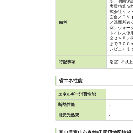
須。初回保
実費精算※
式会社イン
面台／ＴＶ
備考
／洗面所独
室／ウォー
トイレ未使
金２ヶ月／
まで３００
ンビニ）ま
特記事項
浴室1坪以
省エネ性能
エネルギー消費性能
-
断熱性能
-
目安光熱費
-
富山県富山市奥井町 周辺地図情報