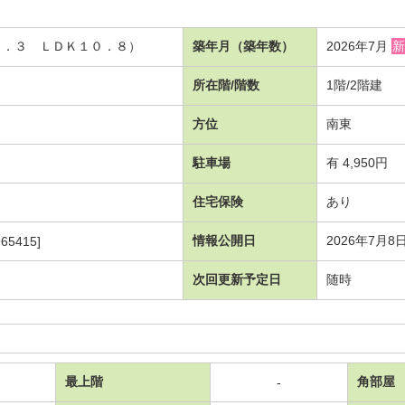
４．３ ＬＤＫ１０．８）
築年月（築年数）
2026年7月
新
所在階/階数
1階/2階建
方位
南東
駐車場
有 4,950円
住宅保険
あり
情報公開日
2026年7月8
65415]
次回更新予定日
随時
最上階
角部屋
-