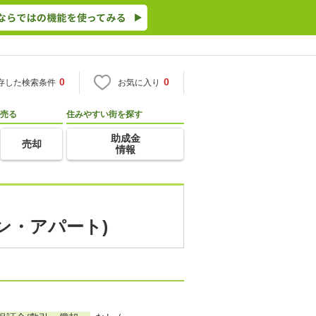
0
0
存した検索条件
お気に入り
売る
住みやすい街を探す
助成金
売却
情報
ン・アパート)