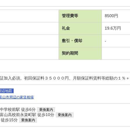
管理費等
8500円
礼金
19.6万円
敷引・償却
-
契約期間
保証加入必須。初回保証料３５０００円、月額保証料賃料等総額の１％
周辺地図
富山市周辺の家賃相場
中学校前駅 徒歩6分
乗換案内
富山高校前永楽町駅 徒歩10分
乗換案内
 徒歩15分
乗換案内