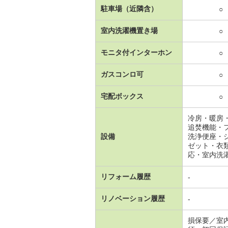
駐車場（近隣含）
○
室内洗濯機置き場
○
モニタ付インターホン
○
ガスコンロ可
○
宅配ボックス
○
冷房・暖房
追焚機能・
設備
洗浄便座・
ゼット・衣
応・室内洗
リフォーム履歴
-
リノベーション履歴
-
損保要／室