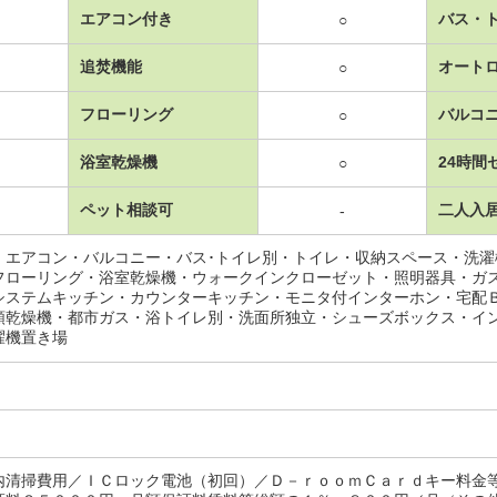
エアコン付き
バス・
○
追焚機能
オート
○
フローリング
バルコ
○
浴室乾燥機
24時間
○
ペット相談可
二人入
-
・エアコン・バルコニー・バス･トイレ別・トイレ・収納スペース・洗
フローリング・浴室乾燥機・ウォークインクローゼット・照明器具・ガ
システムキッチン・カウンターキッチン・モニタ付インターホン・宅配
類乾燥機・都市ガス・浴トイレ別・洗面所独立・シューズボックス・イ
濯機置き場
内清掃費用／ＩＣロック電池（初回）／Ｄ－ｒｏｏｍＣａｒｄキー料金