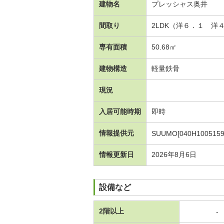
建物名
プレッシャス奥井
間取り
2LDK（洋６．１ 洋
専有面積
50.68㎡
建物構造
軽量鉄骨
現況
入居可能時期
即時
情報提供元
SUUMO[040H1005159
情報更新日
2026年8月6日
設備など
2階以上
-