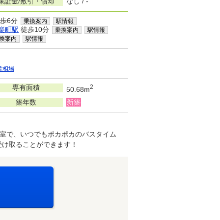
保証金/敷引・償却
なし / -
歩6分
乗換案内
駅情報
楽町駅
徒歩10分
乗換案内
駅情報
換案内
駅情報
賃相場
専有面積
2
50.68m
築年数
新築
室で、いつでもポカポカのバスタイム
受け取ることができます！