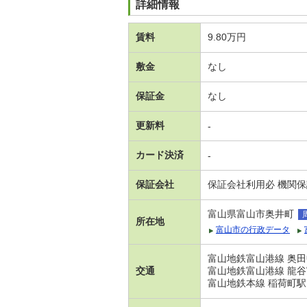
詳細情報
賃料
9.80万円
敷金
なし
保証金
なし
更新料
-
カード決済
-
保証会社
保証会社利用必 機関
富山県富山市奥井町
所在地
富山市の行政データ
富山地鉄富山港線 奥田
交通
富山地鉄富山港線 龍谷
富山地鉄本線 稲荷町駅