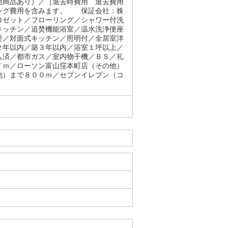
他商品あり）／［退去時費用 退去費用
ニング費用を含みます。 保証会社：株
ロゼット／フローリング／シャワー付洗
キッチン／追焚機能浴室／温水洗浄便座
要／対面式キッチン／照明付／全居室洋
２年以内／築３年以内／浴室１坪以上／
入済／都市ガス／室内物干機／ＢＳ／礼
７ｍ／ローソン富山窪本町店（その他）
他）まで８００ｍ／セブンイレブン（コ