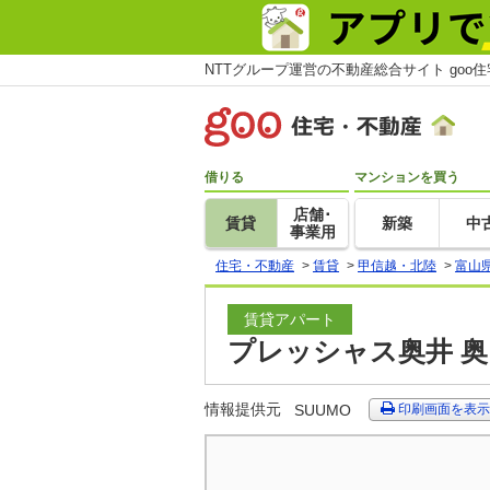
NTTグループ運営の不動産総合サイト goo
借りる
マンションを買う
店舗･
賃貸
新築
中
事業用
住宅・不動産
>
賃貸
>
甲信越・北陸
>
富山
賃貸アパート
プレッシャス奥井 奥
情報提供元
SUUMO
印刷画面を表示