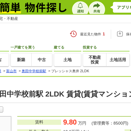
住宅・不動産
1
最近見た物件
保
一戸建てを買う
建てる
投資する
不動産
古
新築
中古
土地
土地活用
投資
県
>
富山市
>
奥田中学校前駅
>
プレッシャス奥井 2LDK
田中学校前駅 2LDK 賃貸(賃貸マンショ
9.80
賃料
万円 (管理費等：8500円)