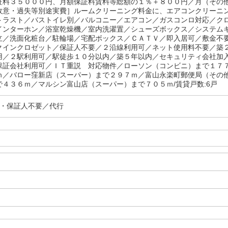
証料３５０００円、月額保証料賃料等総額の１％＋８００円／月（その
故意・過失等別途実費］ルームクリーニング料金に、エアコンクリー
トラスト／バストイレ別／バルコニー／エアコン／ガスコンロ対応／ク
インターホン／浴室乾燥機／室内洗濯置／シューズボックス／システム
立／洗面化粧台／駐輪場／宅配ボックス／ＣＡＴＶ／即入居可／敷金不
クインクロゼット／保証人不要／２沿線利用可／ネット使用料不要／築
用／２駅利用可／駅徒歩１０分以内／築５年以内／セキュリティ会社加
保証会社利用可／ＩＴ重説 対応物件／ローソン（コンビニ）まで１７
ｍ／バロー窪新店（スーパー）まで２９７ｍ／富山永楽町郵便局（その
で４３６ｍ／マルシン富山店（スーパー）まで７０５ｍ/賃貸戸数:6戸
上・保証人不要／代行