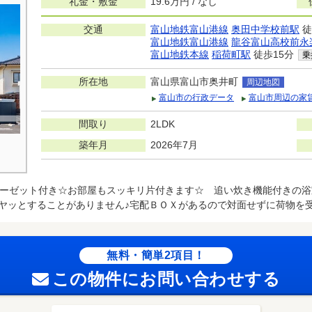
礼金・敷金
19.6万円 / なし
交通
富山地鉄富山港線
奥田中学校前駅
徒
富山地鉄富山港線
龍谷富山高校前永
富山地鉄本線
稲荷町駅
徒歩15分
乗
所在地
富山県富山市奥井町
周辺地図
富山市の行政データ
富山市周辺の家
間取り
2LDK
築年月
2026年7月
ーゼット付き☆お部屋もスッキリ片付きます☆ 追い炊き機能付きの浴
ヤッとすることがありません♪宅配ＢＯＸがあるので対面せずに荷物を
無料・簡単2項目！
この物件にお問い合わせする