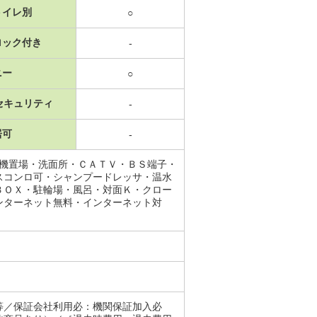
トイレ別
○
ロック付き
-
ニー
○
セキュリティ
-
居可
-
濯機置場・洗面所・ＣＡＴＶ・ＢＳ端子・
スコンロ可・シャンプードレッサ・温水
ＢＯＸ・駐輪場・風呂・対面Ｋ・クロー
ンターネット無料・インターネット対
等／保証会社利用必：機関保証加入必