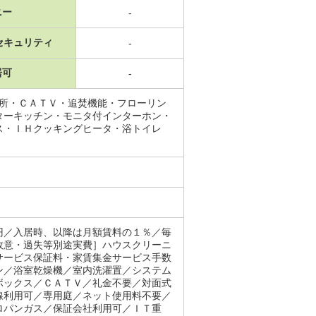
ニー
-
セキュリティ
-
居可
-
面所・ＣＡＴＶ・追焚機能・フローリン
ターキッチン・モニタ付インターホン・
ス・ＩＨクッキングヒータ・浴トイレ
円／入居時、以降は月額賃料の１％／毎
故意・過失等別途実費］ハウスクリーニ
サービス保証料・家賃集金サービス手数
ン／浴室乾燥機／室内洗濯置／システム
ボックス／ＣＡＴＶ／礼金不要／対面式
線利用可／専用庭／ネット使用料不要／
ロパンガス／保証会社利用可／ＩＴ重