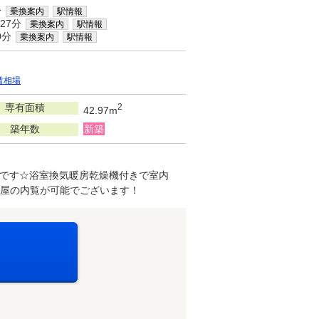
分
乗換案内
駅情報
27分
乗換案内
駅情報
0分
乗換案内
駅情報
賃相場
専有面積
2
42.97m
築年数
新築
です☆浴室換気暖房乾燥機付きで室内
屋の内覧が可能でございます！