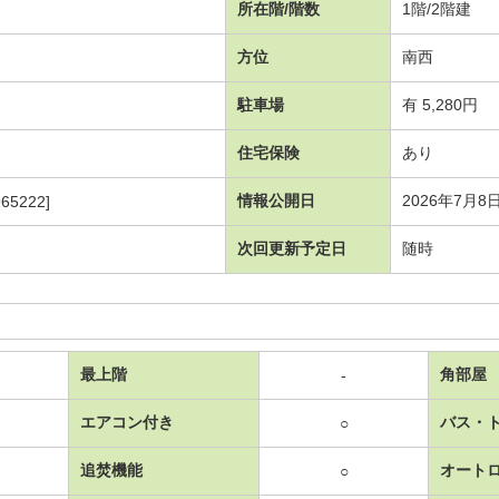
所在階/階数
1階/2階建
方位
南西
駐車場
有 5,280円
住宅保険
あり
情報公開日
2026年7月8
65222]
次回更新予定日
随時
最上階
角部屋
-
エアコン付き
バス・
○
追焚機能
オート
○