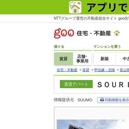
NTTグループ運営の不動産総合サイト goo
借りる
マンションを買う
店舗･
賃貸
新築
中
事業用
住宅・不動産
>
賃貸
>
甲信越・北陸
>
富山
ＳＯＵＲＩ
賃貸アパート
情報提供元
SUUMO
印刷画面を表示