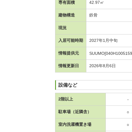
専有面積
42.97㎡
建物構造
鉄骨
現況
入居可能時期
2027年1月中旬
情報提供元
SUUMO[040H1005159
情報更新日
2026年8月6日
設備など
2階以上
-
駐車場（近隣含）
○
室内洗濯機置き場
○