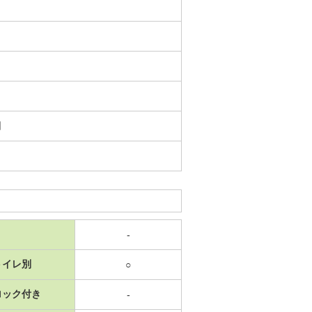
日
-
トイレ別
○
ロック付き
-