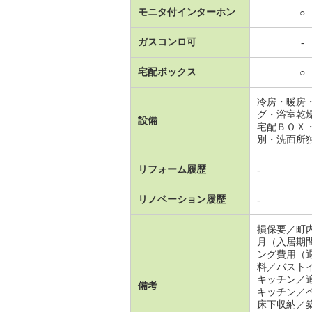
モニタ付インターホン
○
ガスコンロ可
-
宅配ボックス
○
冷房・暖房
グ・浴室乾
設備
宅配ＢＯＸ
別・洗面所
リフォーム履歴
-
リノベーション履歴
-
損保要／町
月（入居期
ング費用（
料／バスト
キッチン／
備考
キッチン／
床下収納／