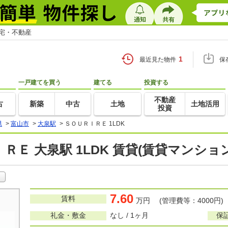
住宅・不動産
1
最近見た物件
保
一戸建てを買う
建てる
投資する
不動産
古
新築
中古
土地
土地活用
投資
県
>
富山市
>
大泉駅
>
ＳＯＵＲＩＲＥ 1LDK
ＲＥ 大泉駅 1LDK 賃貸(賃貸マンショ
7.60
賃料
万円 (管理費等：4000円)
礼金・敷金
なし / 1ヶ月
保