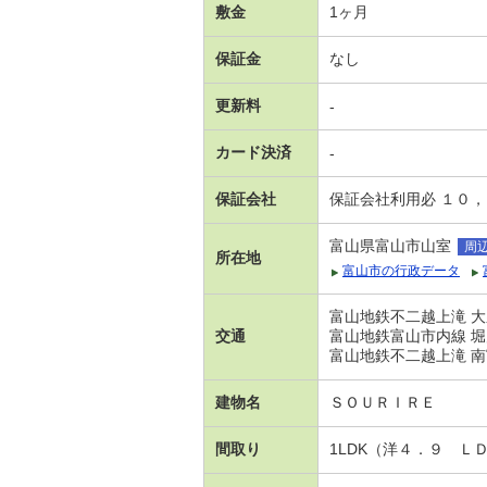
敷金
1ヶ月
保証金
なし
更新料
-
カード決済
-
保証会社
保証会社利用必 １０
富山県富山市山室
周
所在地
富山市の行政データ
富山地鉄不二越上滝 大
交通
富山地鉄富山市内線 堀
富山地鉄不二越上滝 南
建物名
ＳＯＵＲＩＲＥ
間取り
1LDK（洋４．９ Ｌ