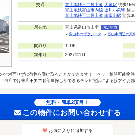
交通
富山地鉄不二越上滝
大泉駅
徒歩15
富山地鉄富山市内線
堀川小泉駅
徒歩
富山地鉄不二越上滝
南富山駅
徒歩3
所在地
富山県富山市山室
周辺地図
富山市の行政データ
富山市周辺の家
間取り
1LDK
築年月
2027年1月
ので対面せずに荷物を受け取ることができます！ ペット相談可能物件
！当店では来店不要でお部屋探しができるテレビ電話による接客やお部
無料・簡単2項目！
この物件にお問い合わせする
お気に入りに追加する