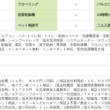
フローリング
バルコ
○
浴室乾燥機
24時間
○
ペット相談可
二人入
○
・エアコン・バス･トイレ別・トイレ・収納スペース・洗濯機置場・洗
燥機・シャンプードレッサ・温水洗浄便座・システムキッチン・カウン
・駐輪場・風呂・対面Ｋ・床下収納・専用庭・衣類乾燥機・プロパンガ
独立・インターネット無料・インターネット対応・室内洗濯機置き場
内会費（１ヵ月） ８００円（月額）／保証会社利用必：１０，０００
間中）、他プラン有／ペット相談／［退去時費用 退去費用実費精算※
退去時）５１７００円 火災保険加入義務有り 保証会社：保証人代行
イレ別／エアコン／フローリング／シャワー付洗面台／ＴＶインターホ
追焚機能浴室／温水洗浄便座／洗面所独立／洗面化粧台／駐輪場／宅配
ペット相談／ＩＨクッキングヒーター／保証人不要／敷金１ヶ月／２沿
築２年以内／築３年以内／トイレ未使用／２駅利用可／築５年以内／プ