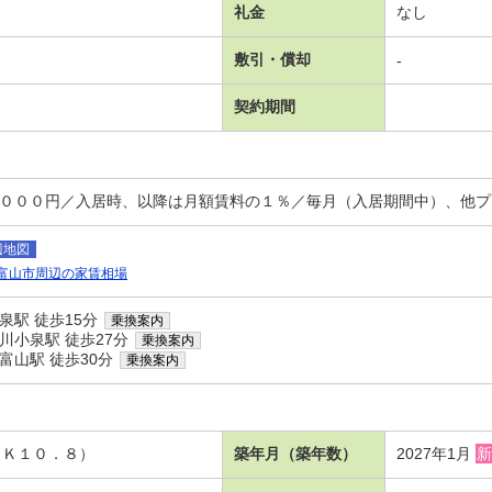
礼金
なし
敷引・償却
-
契約期間
，０００円／入居時、以降は月額賃料の１％／毎月（入居期間中）、他プ
辺地図
富山市周辺の家賃相場
泉駅 徒歩15分
乗換案内
川小泉駅 徒歩27分
乗換案内
富山駅 徒歩30分
乗換案内
ＤＫ１０．８）
築年月（築年数）
2027年1月
新