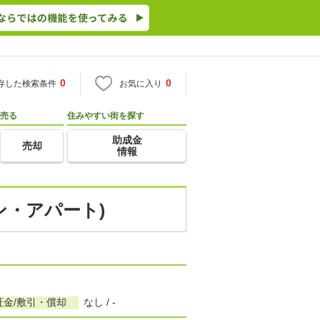
0
0
存した検索条件
お気に入り
売る
住みやすい街を探す
助成金
売却
情報
ン・アパート)
証金/敷引・償却
なし / -