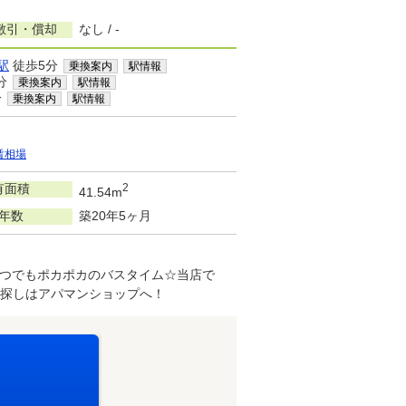
敷引・償却
なし / -
駅
徒歩5分
乗換案内
駅情報
分
乗換案内
駅情報
分
乗換案内
駅情報
賃相場
有面積
2
41.54m
年数
築20年5ヶ月
つでもポカポカのバスタイム☆当店で
探しはアパマンショップへ！