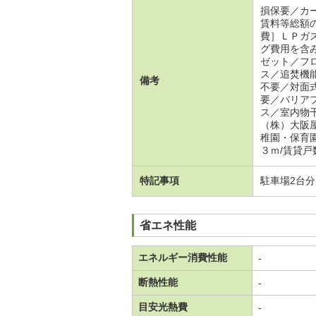
損保要／カ
賃料等総額
費］ＬＰガ
グ費用を含
ゼット／フ
ス／追焚機
備考
不要／対面
要／バリア
ス／室内物
（株）大阪
稚園・保育
３ｍ/賃貸戸
特記事項
駐車場2台
省エネ性能
エネルギー消費性能
-
断熱性能
-
目安光熱費
-