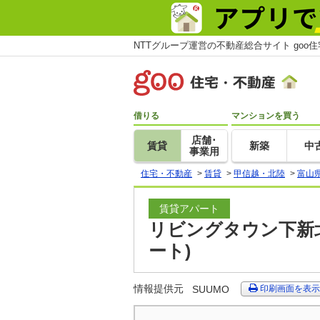
NTTグループ運営の不動産総合サイト goo
借りる
マンションを買う
店舗･
賃貸
新築
中
事業用
住宅・不動産
>
賃貸
>
甲信越・北陸
>
富山
賃貸アパート
リビングタウン下新北
ート)
情報提供元
SUUMO
印刷画面を表示