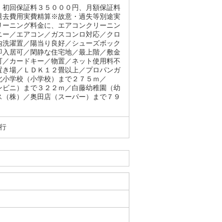
。初回保証料３５０００円、月額保証料
退去費用実費精算※故意・過失等別途実
リーニング料金に、エアコンクリーニン
ニー／エアコン／ガスコンロ対応／クロ
内洗濯置／陽当り良好／シューズボック
即入居可／閑静な住宅地／最上階／敷金
可／カードキー／物置／ネット使用料不
置き場／ＬＤＫ１２畳以上／プロパンガ
北小学校（小学校）まで２７５ｍ／
ンビニ）まで３２２ｍ／白藤幼稚園（幼
ス（株）／奥田店（スーパー）まで７９
行