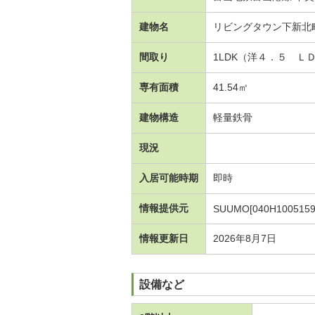
建物名
リビングタウン下新北
間取り
1LDK（洋４．５ Ｌ
専有面積
41.54㎡
建物構造
軽量鉄骨
現況
入居可能時期
即時
情報提供元
SUUMO[040H1005159
情報更新日
2026年8月7日
設備など