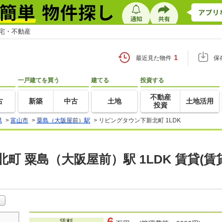
住宅・不動産
1
最近見た物件
保
一戸建てを買う
建てる
投資する
不動産
古
新築
中古
土地
土地活用
投資
県
>
富山市
>
粟島（大阪屋前）駅
>
リビングタウン下新北町 1LDK
町 粟島（大阪屋前）駅 1LDK 賃貸(
6
賃料