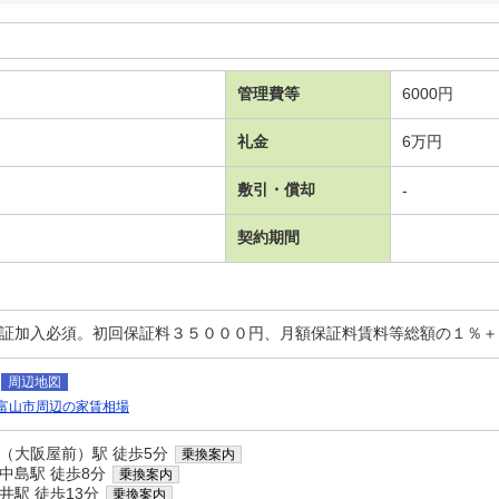
管理費等
6000円
礼金
6万円
敷引・償却
-
契約期間
保証加入必須。初回保証料３５０００円、月額保証料賃料等総額の１％
周辺地図
富山市周辺の家賃相場
（大阪屋前）駅 徒歩5分
乗換案内
中島駅 徒歩8分
乗換案内
井駅 徒歩13分
乗換案内