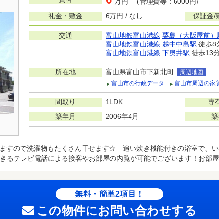
万円 (管理費等：6000円)
礼金・敷金
6万円 / なし
保証金/
交通
富山地鉄富山港線
粟島（大阪屋前）
富山地鉄富山港線
越中中島駅
徒歩8
富山地鉄富山港線
下奥井駅
徒歩13
所在地
富山県富山市下新北町
周辺地図
富山市の行政データ
富山市周辺の家
間取り
1LDK
専
築年月
2006年4月
築
ますので洗濯物もたくさん干せます☆ 追い炊き機能付きの浴室で、い
きるテレビ電話による接客やお部屋の内覧が可能でございます！お部屋
無料・簡単2項目！
この物件にお問い合わせする