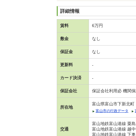
詳細情報
賃料
6万円
敷金
なし
保証金
なし
更新料
-
カード決済
-
保証会社
保証会社利用必 機関
富山県富山市下新北町
所在地
富山市の行政データ
富山地鉄富山港線 粟島
交通
富山地鉄富山港線 越中
富山地鉄富山港線 下奥