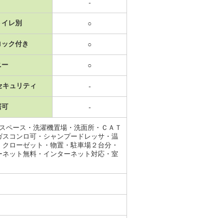
-
トイレ別
○
ロック付き
○
ニー
○
セキュリティ
-
居可
-
納スペース・洗濯機置場・洗面所・ＣＡＴ
ガスコンロ可・シャンプードレッサ・温
・クローゼット・物置・駐車場２台分・
ーネット無料・インターネット対応・室