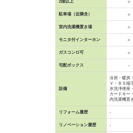
2階以上
○
駐車場（近隣含）
○
室内洗濯機置き場
○
モニタ付インターホン
○
ガスコンロ可
○
宅配ボックス
-
冷房・暖房
Ｖ・ＢＳ端
設備
水洗浄便座
カードキー
内洗濯機置
リフォーム履歴
-
リノベーション履歴
-