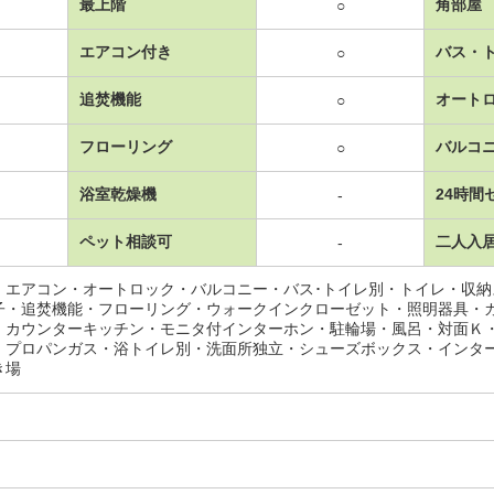
最上階
角部屋
○
エアコン付き
バス・
○
追焚機能
オート
○
フローリング
バルコ
○
浴室乾燥機
24時間
-
ペット相談可
二人入
-
・エアコン・オートロック・バルコニー・バス･トイレ別・トイレ・収
子・追焚機能・フローリング・ウォークインクローゼット・照明器具・
・カウンターキッチン・モニタ付インターホン・駐輪場・風呂・対面Ｋ
・プロパンガス・浴トイレ別・洗面所独立・シューズボックス・インタ
き場