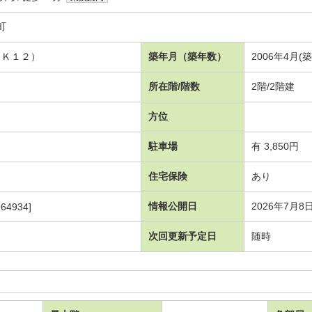
町
ＤＫ１２）
築年月（築年数）
2006年4月(
所在階/階数
2階/2階建
方位
駐車場
有 3,850円
住宅保険
あり
情報公開日
2026年7月8
64934]
次回更新予定日
随時