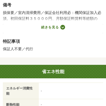
備考
損保要／室内清掃費用／保証会社利用必：機関保証加入必
須。初回保証料３５０００円、月額保証料賃料等総額の
１％＋８００円／月（その他商品あり）／［退去時費用
続きを見る
退去費用実費精算※故意・過失等別途実費］ルームクリー
ニング料金に、エアコンクリーニング費用を含みます。町
特記事項
会費７５０円／月 保証会社：株式会社イントラスト／
バストイレ別／バルコニー／エアコン／クロゼット／フロ
保証人不要／代行
ーリング／ＴＶインターホン／浴室乾燥機／室内洗濯置／
シューズボックス／システムキッチン／温水洗浄便座／洗
面所独立／駐輪場／ＣＡＴＶ／即入居可／敷金不要／照明
省エネ性能
付／保証人不要／２沿線利用可／ディンプルキー／ネット
使用料不要／床下収納／トランクルーム／複層ガラス／２
駅利用可／敷地内ごみ置き場／都市ガス／ＢＳ／礼金１ヶ
エネルギー消費性
月／保証会社利用可／ＩＴ重説 対応物件／セブンイレブ
-
能
ン（コンビニ）まで２３１ｍ／ファミリーマート（コンビ
ニ）まで９６ｍ／ユニクロ 富山豊田店（その他）まで１
断熱性能
-