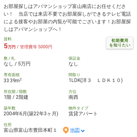
お部屋探しはアパマンショップ富山南店にお任せくださ
い！ 当店では来店不要でお部屋探しができるテレビ電話
による接客やお部屋の内覧が可能でございます！お部屋探
しはアパマンショップへ！
賃料
初期費用
5
を知りたい
/ 管理費等 5000円
万円
敷 / 礼
保証金
なし / 5万円
なし
専有面積
間取り
2
1LDK(洋３ ＬＤＫ１０)
33.39m
所在階 / 階数
方位
1階 / 2階建
南西
築年数
物件タイプ
2004年6月(築22年3ヶ月)
賃貸アパート
住所
富山県富山市豊田本町１
地図