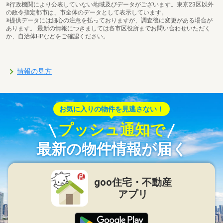
※行政機関により公表していない地域及びデータがございます。東京23区以外
の政令指定都市は、市全体のデータとして表示しています。
※提供データには細心の注意を払っておりますが、調査後に変更がある場合が
あります。 最新の情報につきましては各市区役所までお問い合わせいただく
か、自治体HPなどをご確認ください。
情報の見方
お気に入りの物件を見逃さない！
プッシュ通知で
最新の物件情報が届く
goo住宅・不動産
アプリ