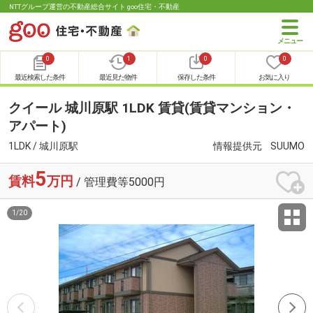
NTTグループ運営の不動産総合サイト goo住宅・不動産
0
1
0
0
最近検索した条件
最近見た物件
保存した条件
お気に入り
クイール 城川原駅 1LDK 賃貸(賃貸マンション・
アパート)
1LDK / 城川原駅
情報提供元
SUUMO
5
賃料
万円
/ 管理費等5000円
1
/
20