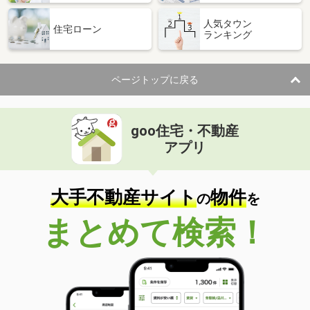
人気タウン
住宅ローン
ランキング
ページトップに戻る
goo住宅・不動産
アプリ
大手不動産サイト
物件
の
を
まとめて検索！