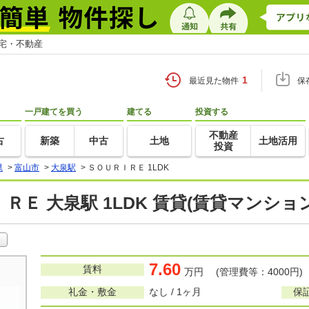
住宅・不動産
1
最近見た物件
保
一戸建てを買う
建てる
投資する
不動産
古
新築
中古
土地
土地活用
投資
県
>
富山市
>
大泉駅
>
ＳＯＵＲＩＲＥ 1LDK
ＲＥ 大泉駅 1LDK 賃貸(賃貸マンショ
7.60
賃料
万円 (管理費等：4000円)
礼金・敷金
なし / 1ヶ月
保