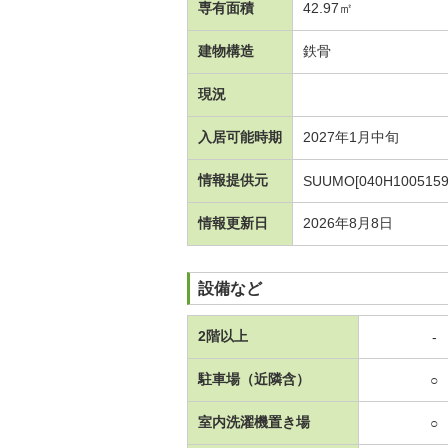
専有面積
42.97㎡
建物構造
鉄骨
現況
入居可能時期
2027年1月中旬
情報提供元
SUUMO[040H1005159
情報更新日
2026年8月8日
設備など
2階以上
-
駐車場（近隣含）
○
室内洗濯機置き場
○