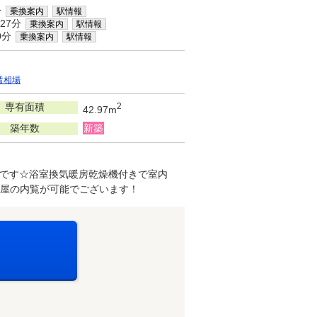
分
乗換案内
駅情報
27分
乗換案内
駅情報
0分
乗換案内
駅情報
賃相場
専有面積
2
42.97m
築年数
新築
です☆浴室換気暖房乾燥機付きで室内
屋の内覧が可能でございます！