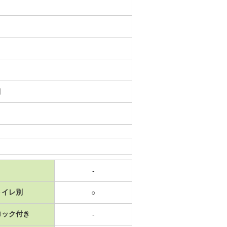
日
-
トイレ別
○
ロック付き
-