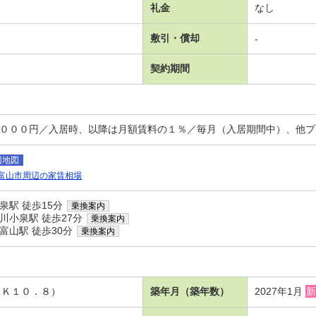
礼金
なし
敷引・償却
-
契約期間
，０００円／入居時、以降は月額賃料の１％／毎月（入居期間中）、他プ
辺地図
富山市周辺の家賃相場
泉駅 徒歩15分
乗換案内
川小泉駅 徒歩27分
乗換案内
富山駅 徒歩30分
乗換案内
ＤＫ１０．８）
築年月（築年数）
2027年1月
新