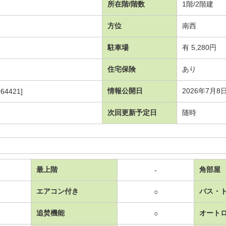
所在階/階数
1階/2階建
方位
南西
駐車場
有 5,280円
住宅保険
あり
情報公開日
2026年7月8
64421]
次回更新予定日
随時
最上階
角部屋
-
エアコン付き
バス・
○
追焚機能
オート
○