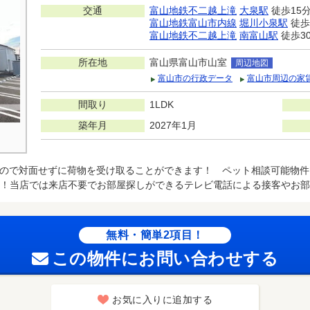
交通
富山地鉄不二越上滝
大泉駅
徒歩15
富山地鉄富山市内線
堀川小泉駅
徒歩
富山地鉄不二越上滝
南富山駅
徒歩3
所在地
富山県富山市山室
周辺地図
富山市の行政データ
富山市周辺の家
間取り
1LDK
築年月
2027年1月
ので対面せずに荷物を受け取ることができます！ ペット相談可能物件
！当店では来店不要でお部屋探しができるテレビ電話による接客やお部
無料・簡単2項目！
この物件にお問い合わせする
お気に入りに追加する