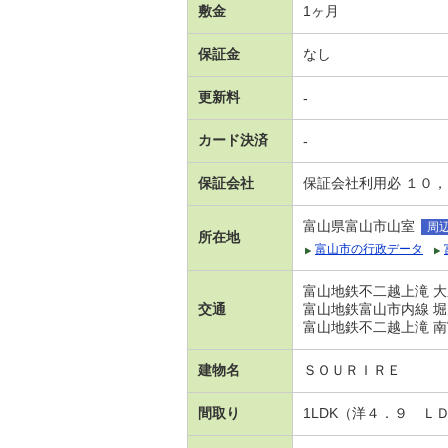
敷金
1ヶ月
保証金
なし
更新料
-
カード決済
-
保証会社
保証会社利用必 １０
富山県富山市山室
周
所在地
富山市の行政データ
富山地鉄不二越上滝 大
交通
富山地鉄富山市内線 堀
富山地鉄不二越上滝 南
建物名
ＳＯＵＲＩＲＥ
間取り
1LDK（洋４．９ Ｌ