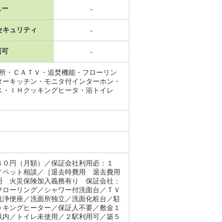
ニー
-
セキュリティ
-
居可
-
面所・ＣＡＴＶ・追焚機能・フローリン
ターキッチン・モニタ付インターホン・
ス・ＩＨクッキングヒータ・浴トイレ
８０円（月額）／保証会社利用必：１
／ペット相談／［退去時費用 退去費用
円 火災保険加入義務有り 保証会社：
フローリング／シャワー付洗面台／ＴＶ
洗浄便座／洗面所独立／洗面化粧台／駐
ッキングヒーター／保証人不要／敷金１
以内／トイレ未使用／２駅利用可／築５