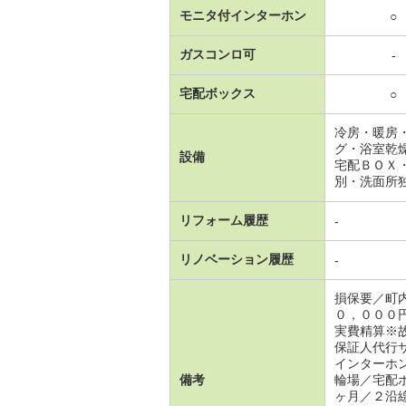
モニタ付インターホン
○
ガスコンロ可
-
宅配ボックス
○
冷房・暖房
グ・浴室乾
設備
宅配ＢＯＸ
別・洗面所
リフォーム履歴
-
リノベーション履歴
-
損保要／町
０，０００
実費精算※
保証人代行
インターホ
備考
輪場／宅配
ヶ月／２沿