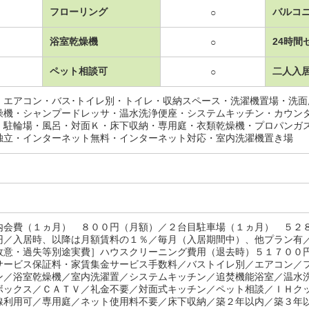
フローリング
バルコ
○
浴室乾燥機
24時間
○
ペット相談可
二人入
○
・エアコン・バス･トイレ別・トイレ・収納スペース・洗濯機置場・洗
燥機・シャンプードレッサ・温水洗浄便座・システムキッチン・カウン
・駐輪場・風呂・対面Ｋ・床下収納・専用庭・衣類乾燥機・プロパンガ
独立・インターネット無料・インターネット対応・室内洗濯機置き場
内会費（１ヵ月） ８００円（月額）／２台目駐車場（１ヵ月） ５２
円／入居時、以降は月額賃料の１％／毎月（入居期間中）、他プラン有
故意・過失等別途実費］ハウスクリーニング費用（退去時）５１７００
サービス保証料・家賃集金サービス手数料／バストイレ別／エアコン／
ン／浴室乾燥機／室内洗濯置／システムキッチン／追焚機能浴室／温水
ボックス／ＣＡＴＶ／礼金不要／対面式キッチン／ペット相談／ＩＨク
線利用可／専用庭／ネット使用料不要／床下収納／築２年以内／築３年