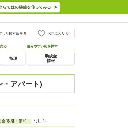
0
0
存した検索条件
お気に入り
売る
住みやすい街を探す
助成金
売却
情報
ン・アパート)
証金/敷引・償却
なし / -