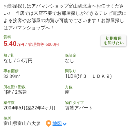
お部屋探しはアパマンショップ富山駅北店へお任せくださ
い♪ 当店では来店不要でお部屋探しができるテレビ電話に
よる接客やお部屋の内覧が可能でございます！お部屋探し
はアパマンショップへ！
賃料
初期費用
5.40
を知りたい
/ 管理費等 6000円
万円
敷 / 礼
保証金
なし / 5.4万円
なし
専有面積
間取り
2
1LDK(洋３ ＬＤＫ９)
33.39m
所在階 / 階数
方位
1階 / 2階建
南
築年数
物件タイプ
2004年5月(築22年4ヶ月)
賃貸アパート
住所
富山県富山市大泉
地図