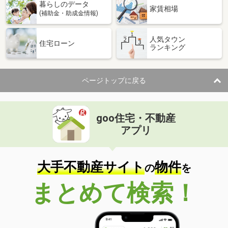
暮らしのデータ
家賃相場
(補助金・助成金情報)
人気タウン
住宅ローン
ランキング
ページトップに戻る
goo住宅・不動産
アプリ
大手不動産サイト
物件
の
を
まとめて検索！