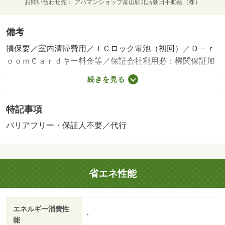
お問い合わせ先
アパマンショップ富山駅北店朝日不動産（株）
備考
損保要／室内清掃費用／ＩＣロック電池（初回）／Ｄ－ｒ
ｏｏｍＣａｒｄキー料金等／保証会社利用必：機関保証加
入必須。初回保証料３５０００円、月額保証料賃料等総額
続きを見る
の１％＋８００円／月（その他商品あり）／［退去時費
用 退去費用実費精算※故意・過失等別途実費］ルームク
特記事項
リーニング料金に、エアコンクリーニング費用を含みま
す。町会費５００円は月額です。 保証会社：株式会社
バリアフリー・保証人不要／代行
イントラスト／バストイレ別／エアコン／クロゼット／フ
ローリング／シャワー付洗面台／ＴＶインターホン／浴室
乾燥機／室内洗濯置／シューズボックス／システムキッチ
省エネ性能
ン／追焚機能浴室／温水洗浄便座／洗面所独立／洗面化粧
台／２口コンロ／駐輪場／宅配ボックス／ＣＡＴＶ／即入
居可／敷金不要／対面式キッチン／ウォークインクロゼッ
エネルギー消費性
ト／保証人不要／カードキー／２沿線利用可／専用庭／物
-
能
置／ネット使用料不要／テラス／床下収納／バリアフリー