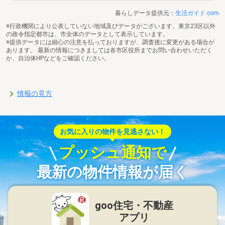
暮らしデータ提供元：
生活ガイド.com
※行政機関により公表していない地域及びデータがございます。東京23区以外
の政令指定都市は、市全体のデータとして表示しています。
※提供データには細心の注意を払っておりますが、調査後に変更がある場合が
あります。 最新の情報につきましては各市区役所までお問い合わせいただく
か、自治体HPなどをご確認ください。
情報の見方
お気に入りの物件を見逃さない！
プッシュ通知で
最新の物件情報が届く
goo住宅・不動産
アプリ