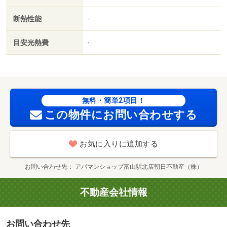
／２駅利用可／駅徒歩１０分以内／敷地内ごみ置き場／都
断熱性能
-
市ガス／ＢＳ／礼金１ヶ月／保証会社利用可／ＩＴ重説
対応物件／堀川中学校（中学校）まで２９８ｍ／富山いず
目安光熱費
-
み高校事務室（高校・高専）まで６０７ｍ／ファミリーマ
ート（コンビニ）まで６５３ｍ／ローソン（コンビニ）ま
で６０３ｍ／堀川小学校（小学校）まで７４７ｍ／堀川市
立保育所（幼稚園・保育園）まで７５９ｍ/賃貸戸数:12戸
無料・簡単2項目！
この物件にお問い合わせする
お気に入りに追加する
お問い合わせ先
アパマンショップ富山駅北店朝日不動産（株）
不動産会社情報
お問い合わせ先