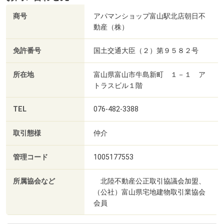
商号
アパマンショップ富山駅北店朝日不
動産（株）
免許番号
国土交通大臣（２）第９５８２号
所在地
富山県富山市牛島新町 １－１ ア
トラスビル１階
TEL
076-482-3388
取引態様
仲介
管理コード
1005177553
所属協会など
北陸不動産公正取引協議会加盟、
（公社）富山県宅地建物取引業協会
会員