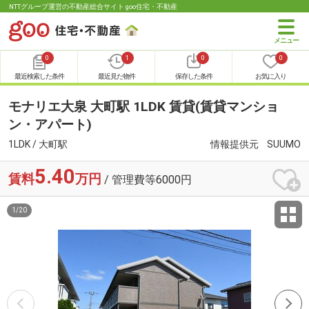
NTTグループ運営の不動産総合サイト goo住宅・不動産
0
1
0
0
最近検索した条件
最近見た物件
保存した条件
お気に入り
モナリエ大泉 大町駅 1LDK 賃貸(賃貸マンショ
ン・アパート)
1LDK / 大町駅
情報提供元
SUUMO
5.40
賃料
万円
/ 管理費等6000円
1
/
20