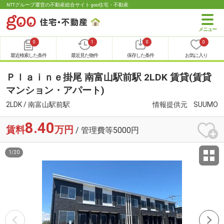
NTTグループ運営の不動産総合サイト goo住宅・不動産
0
1
0
0
最近検索した条件
最近見た物件
保存した条件
お気に入り
Ｐｌａｉｎｅ掛尾 南富山駅前駅 2LDK 賃貸(賃貸
マンション・アパート)
2LDK / 南富山駅前駅
情報提供元
SUUMO
8.40
賃料
万円
/ 管理費等5000円
1
/
20