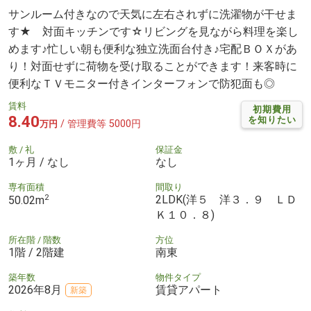
サンルーム付きなので天気に左右されずに洗濯物が干せま
す★ 対面キッチンです☆リビングを見ながら料理を楽し
めます♪忙しい朝も便利な独立洗面台付き♪宅配ＢＯＸがあ
り！対面せずに荷物を受け取ることができます！来客時に
便利なＴＶモニター付きインターフォンで防犯面も◎
賃料
初期費用
8.40
を知りたい
/ 管理費等 5000円
万円
敷 / 礼
保証金
1ヶ月 / なし
なし
専有面積
間取り
2
2LDK(洋５ 洋３．９ ＬＤ
50.02m
Ｋ１０．８)
所在階 / 階数
方位
1階 / 2階建
南東
築年数
物件タイプ
2026年8月
賃貸アパート
新築