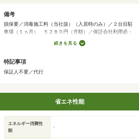
備考
損保要／消毒施工料（当社扱）（入居時のみ）／２台目駐
車場（１ヵ月） ５２８０円（月額）／保証会社利用必：
１０，０００円／入居時、以降は月額賃料の１％／毎月
続きを見る
（入居期間中）、他プラン有／［退去時費用 退去費用実
費精算※故意・過失等別途実費］ハウスクリーニング費
特記事項
（退去時）６３８００円 火災保険加入義務有り 保証会
社：保証人代行サービス保証料・家賃集金サービス手数料
保証人不要／代行
／バストイレ別／エアコン／ガスコンロ対応／シャワー付
洗面台／ＴＶインターホン／浴室乾燥機／室内洗濯置／シ
ステムキッチン／追焚機能浴室／温水洗浄便座／脱衣所／
省エネ性能
洗面所独立／洗面化粧台／２口コンロ／駐輪場／宅配ボッ
クス／ＣＡＴＶ／礼金不要／対面式キッチン／全居室洋室
／保証人不要／敷金１ヶ月／２沿線利用可／専用庭／ネッ
エネルギー消費性
ト使用料不要／床下収納／築２年以内／築３年以内／トイ
-
能
レ未使用／２駅利用可／築５年以内／都市ガス／洗面所に