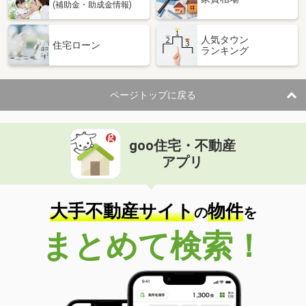
(補助金・助成金情報)
人気タウン
住宅ローン
ランキング
ページトップに戻る
goo住宅・不動産
アプリ
大手不動産サイト
物件
の
を
まとめて検索！