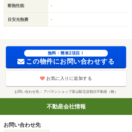
ドア／保証会社利用可／ＩＴ重説 対応物件／ローソン
断熱性能
-
（コンビニ）まで３１０ｍ／クスリのアオキ（ドラッグス
トア）まで３８４ｍ／Ｖ Ｄｒｕｇ（ドラッグストア）ま
目安光熱費
-
で４２０ｍ／セブンイレブン（コンビニ）まで５３６ｍ／
業務スーパー富山堀川店（スーパー）まで７１９ｍ／クス
リのアオキ上袋店（ドラッグストア）まで６６２ｍ/賃貸戸
数:10戸
無料・簡単2項目！
この物件にお問い合わせする
お気に入りに追加する
お問い合わせ先
アパマンショップ富山駅北店朝日不動産（株）
不動産会社情報
お問い合わせ先