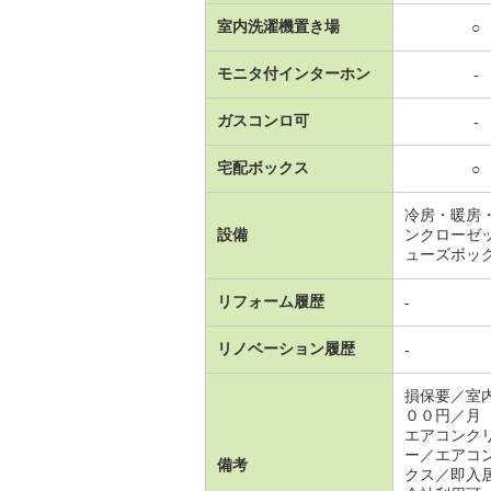
室内洗濯機置き場
○
モニタ付インターホン
-
ガスコンロ可
-
宅配ボックス
○
冷房・暖房
設備
ンクローゼ
ューズボッ
リフォーム履歴
-
リノベーション履歴
-
損保要／室
００円／月
エアコンク
ー／エアコ
備考
クス／即入