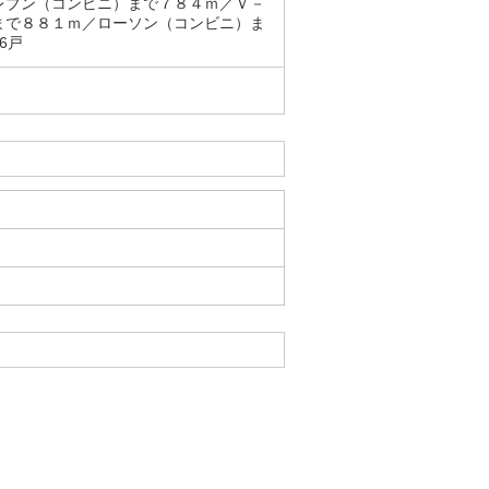
レブン（コンビニ）まで７８４ｍ／Ｖ－
まで８８１ｍ／ローソン（コンビニ）ま
6戸