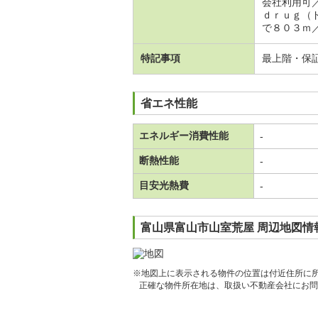
会社利用可
ｄｒｕｇ（
で８０３ｍ
特記事項
最上階・保
省エネ性能
エネルギー消費性能
-
断熱性能
-
目安光熱費
-
富山県富山市山室荒屋 周辺地図情
※地図上に表示される物件の位置は付近住所に
正確な物件所在地は、取扱い不動産会社にお問