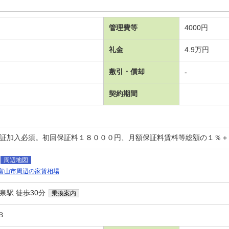
管理費等
4000円
礼金
4.9万円
敷引・償却
-
契約期間
保証加入必須。初回保証料１８０００円、月額保証料賃料等総額の１％
周辺地図
富山市周辺の家賃相場
泉駅 徒歩30分
乗換案内
Ｂ