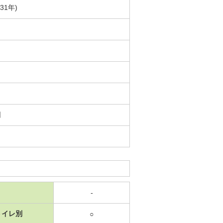
31年)
日
-
トイレ別
○