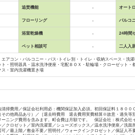
追焚機能
オート
-
フローリング
バルコ
-
浴室乾燥機
24時間
-
ペット相談可
二人入
-
・エアコン・バルコニー・バス･トイレ別・トイレ・収納スペース・洗
ット・照明器具・温水洗浄便座・宅配ＢＯＸ・駐輪場・クローゼット・
クス・室内洗濯機置き場
内清掃費用／保証会社利用必：機関保証加入必須。初回保証料１８００
（その他商品あり）／［退去時費用 退去費用実費精算※故意・過失等
リーニング費用を含みます。町会費は月額です。 保証会社：株式会社
ン／クロゼット／室内洗濯置／シューズボックス／温水洗浄便座／洗面
居可／最上階／敷金不要／照明付／ウォークインクロゼット／保証人不