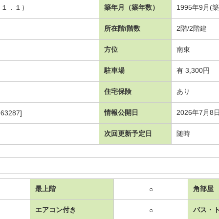
１１．１）
築年月（築年数）
1995年9月(築
所在階/階数
2階/2階建
方位
南東
駐車場
有 3,300円
住宅保険
あり
情報公開日
2026年7月8
63287]
次回更新予定日
随時
最上階
角部屋
○
エアコン付き
バス・
○