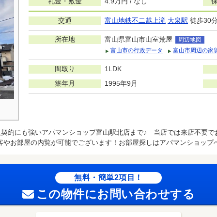
礼金・敷金
4.9万円 / なし
交通
富山地鉄不二越上滝
大泉駅
徒歩30
所在地
富山県富山市山室荒屋
周辺地図
富山市の行政データ
富山市周辺の家
間取り
1LDK
築年月
1995年9月
人契約にも強いアパマンショップ富山駅北店まで♪ 当店では来店不要で
客やお部屋の内覧が可能でございます！お部屋探しはアパマンショップ
無料・簡単2項目！
この物件にお問い合わせする