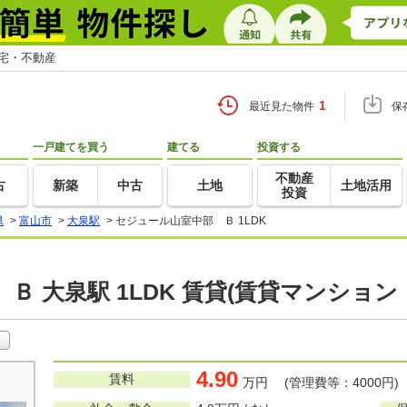
住宅・不動産
1
最近見た物件
保
一戸建てを買う
建てる
投資する
不動産
古
新築
中古
土地
土地活用
投資
県
>
富山市
>
大泉駅
>
セジュール山室中部 Ｂ 1LDK
Ｂ 大泉駅 1LDK 賃貸(賃貸マンション
4.90
賃料
万円 (管理費等：4000円)