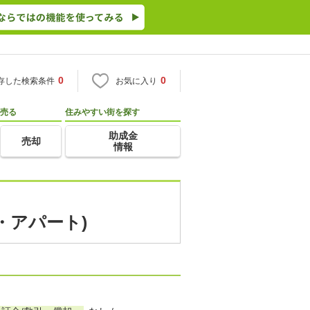
0
0
存した検索条件
お気に入り
売る
住みやすい街を探す
助成金
売却
情報
・アパート)