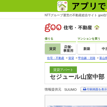
NTTグループ運営の不動産総合サイト goo
借りる
マンションを買う
店舗･
賃貸
新築
中
事業用
住宅・不動産
>
賃貸
>
甲信越・北陸
>
富山
賃貸アパート
セジュール山室中部 
情報提供元
SUUMO
印刷画面を表示