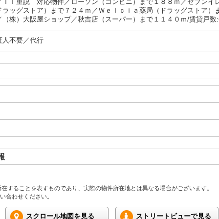
／ＩＴ重説 対応物件／ローソン（コンビニ）まで１８８ｍ／セブンイ
ドラッグストア）まで７２４ｍ／Ｗｅｌｃｉａ薬局（ドラッグストア）
／（株）大阪屋ショップ／秋吉店（スーパー）まで１１４０ｍ/賃貸戸数:
証人不要／代行
報
所在することを表すものであり、実際の物件所在地とは異なる場合がございます。
い合わせください。
スクロール地図を見る
ストリートビューで見る