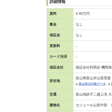
詳細情報
賃料
4.90万円
敷金
なし
保証金
なし
更新料
-
カード決済
-
保証会社
保証会社利用必 機関
富山県富山市山室荒屋
所在地
富山市の行政データ
交通
富山地鉄不二越上滝 大
建物名
セジュール山室中部 