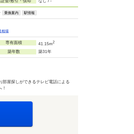
保証金/敷引・償却
なし / -
分
乗換案内
駅情報
賃相場
専有面積
2
41.15m
築年数
築31年
お部屋探しができるテレビ電話による
へ！