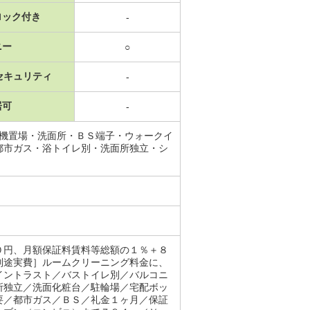
ロック付き
-
ニー
○
セキュリティ
-
居可
-
濯機置場・洗面所・ＢＳ端子・ウォークイ
都市ガス・浴トイレ別・洗面所独立・シ
０円、月額保証料賃料等総額の１％＋８
別途実費］ルームクリーニング料金に、
イントラスト／バストイレ別／バルコニ
所独立／洗面化粧台／駐輪場／宅配ボッ
要／都市ガス／ＢＳ／礼金１ヶ月／保証