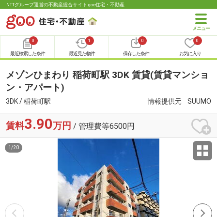
NTTグループ運営の不動産総合サイト goo住宅・不動産
0
1
0
0
最近検索した条件
最近見た物件
保存した条件
お気に入り
メゾンひまわり 稲荷町駅 3DK 賃貸(賃貸マンショ
ン・アパート)
3DK / 稲荷町駅
情報提供元
SUUMO
3.90
賃料
万円
/ 管理費等6500円
1
/
20