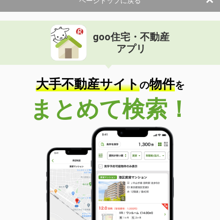
ページトップに戻る
goo住宅・不動産
アプリ
大手不動産サイト
物件
の
を
まとめて検索！