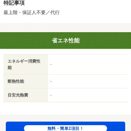
特記事項
ーリング／室内洗濯置／シューズボックス／脱衣所／エレ
ベーター／駐輪場／宅配ボックス／押入／ＣＡＴＶ／即入
最上階・保証人不要／代行
居可／礼金不要／最上階／敷金不要／防犯カメラ／照明付
／保証人不要／バイク置場／２面バルコニー／２沿線利用
可／ネット使用料不要／２駅利用可／駅徒歩５分以内／駅
省エネ性能
徒歩１０分以内／和室／畳コーナー／都市ガス／敷金・礼
金不要／保証会社利用可／ＩＴ重説 対応物件／ファミリ
ーマート（コンビニ）まで２９６ｍ／稲荷元町保育所（幼
エネルギー消費性
稚園・保育園）まで４０１ｍ／ファミリーマート（コンビ
-
能
ニ）まで８５３ｍ／奥田中学校（中学校）まで９３３ｍ／
ローソン（コンビニ）まで８９８ｍ／ローソン（コンビ
断熱性能
-
ニ）まで８３２ｍ/賃貸戸数:16戸
目安光熱費
-
無料・簡単2項目！