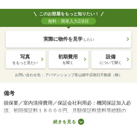
このお部屋をもっと知りたい！
無料・簡単入力2項目
実際に物件を見学
したい
写真
初期費用
設備
をもっと見たい
を聞く
について聞く
お問い合わせ先
アパマンショップ富山婦中店朝日不動産（株）
備考
損保要／室内清掃費用／保証会社利用必：機関保証加入必
須。初回保証料１８０００円、月額保証料賃料等総額の
１％＋８００円／月（その他商品あり）／［退去時費用
続きを見る
退去費用実費精算※故意・過失等別途実費］ 保証会社：
株式会社イントラスト／バストイレ別／バルコニー／フロ