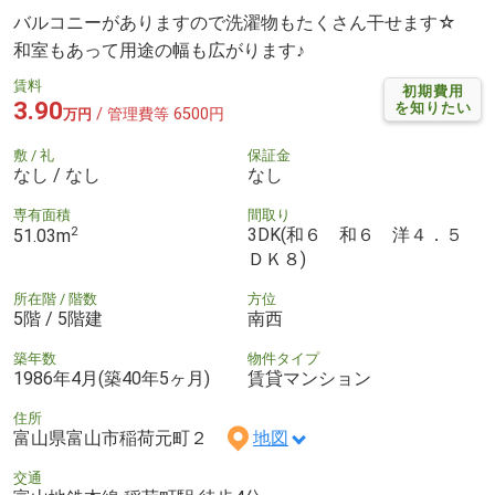
バルコニーがありますので洗濯物もたくさん干せます☆
和室もあって用途の幅も広がります♪
賃料
初期費用
3.90
を知りたい
/ 管理費等 6500円
万円
敷 / 礼
保証金
なし / なし
なし
専有面積
間取り
2
3DK(和６ 和６ 洋４．５
51.03m
ＤＫ８)
所在階 / 階数
方位
5階 / 5階建
南西
築年数
物件タイプ
1986年4月(築40年5ヶ月)
賃貸マンション
住所
富山県富山市稲荷元町２
地図
交通