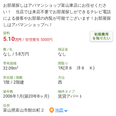
お部屋探しはアパマンショップ富山東店にお任せくださ
い！ 当店では来店不要でお部屋探しができるテレビ電話
による接客やお部屋の内覧が可能でございます！お部屋探
しはアパマンショップへ！
賃料
初期費用
5.10
を知りたい
/ 管理費等 5000円
万円
敷 / 礼
保証金
なし / 5.8万円
なし
専有面積
間取り
2
1K(洋８ 洋８ Ｋ)
32.09m
所在階 / 階数
方位
1階 / 2階建
西
築年数
物件タイプ
2006年1月(築20年8ヶ月)
賃貸アパート
住所
富山県富山市館出町２
地図