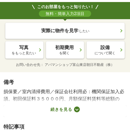
このお部屋をもっと知りたい！
無料・簡単入力2項目
実際に物件を見学
したい
写真
初期費用
設備
をもっと見たい
を聞く
について聞く
お問い合わせ先
アパマンショップ富山東店朝日不動産（株）
備考
損保要／室内清掃費用／保証会社利用必：機関保証加入必
須。初回保証料３５０００円、月額保証料賃料等総額の
１％＋８００円／月（その他商品あり）／［退去時費用
続きを見る
退去費用実費精算※故意・過失等別途実費］ルームクリー
ニング料金に、エアコンクリーニング費用を含みます。町
特記事項
会費は月額です。 保証会社：株式会社イントラスト／