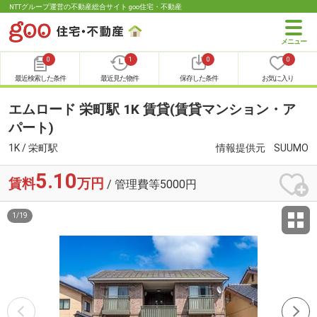
NTTグループ運営の不動産総合サイト goo住宅・不動産
0
1
0
0
最近検索した条件
最近見た物件
保存した条件
お気に入り
エムロード 栄町駅 1K 賃貸(賃貸マンション・ア
パート)
1K / 栄町駅
情報提供元
SUUMO
5.10
賃料
万円
/ 管理費等5000円
1
/
19