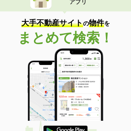
アプリ
大手不動産サイト
物件
の
を
まとめて検索！