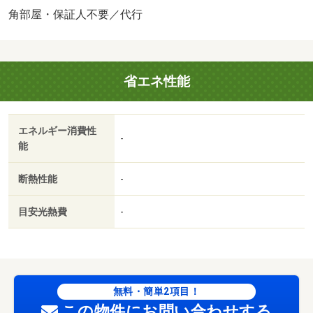
バストイレ別／バルコニー／エアコン／フローリング／シ
角部屋・保証人不要／代行
ャワー付洗面台／室内洗濯置／シューズボックス／追焚機
能浴室／角住戸／温水洗浄便座／洗面所独立／押入／ＣＡ
ＴＶ／即入居可／敷金不要／ウォークインクロゼット／保
省エネ性能
証人不要／２沿線利用可／床下収納／トランクルーム／２
駅利用可／駅徒歩５分以内／駅徒歩１０分以内／全居室６
畳以上／全居室８畳以上／都市ガス／ＢＳ／保証会社利用
エネルギー消費性
可／ファミリーマート（コンビニ）まで１７４ｍ／（株）
-
能
サンショウ／栄町店（スーパー）まで５５５ｍ／Ｗｅｌｃ
ｉａ薬局（ドラッグストア）まで５６３ｍ／ファミリーマ
断熱性能
-
ート（コンビニ）まで７２６ｍ／ローソン（コンビニ）ま
で８１０ｍ/賃貸戸数:4戸
目安光熱費
-
無料・簡単2項目！
この物件にお問い合わせする