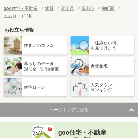
goo住宅・不動産
賃貸
富山県
富山市
栄町駅
エムロード 1K
お役立ち情報
「住みたい街」
住まいのコラム
を見つけよう
暮らしのデータ
家賃相場
(補助金・助成金情報)
人気タウン
住宅ローン
ランキング
ページトップに戻る
goo住宅・不動産