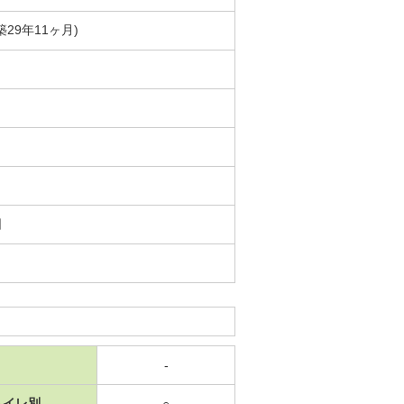
築29年11ヶ月)
日
-
トイレ別