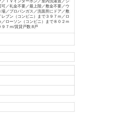
グ／ＴＶインターホン／室内洗濯置／シ
居可／礼金不要／最上階／敷金不要／ウ
き場／プロパンガス／洗面所にドア／敷
イレブン（コンビニ）まで３９７ｍ／ロ
ｍ／ローソン（コンビニ）まで８０２ｍ
９７ｍ/賃貸戸数:8戸