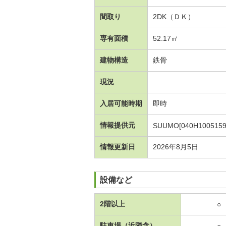
間取り
2DK（ＤＫ）
専有面積
52.17㎡
建物構造
鉄骨
現況
入居可能時期
即時
情報提供元
SUUMO[040H1005159
情報更新日
2026年8月5日
設備など
2階以上
○
駐車場（近隣含）