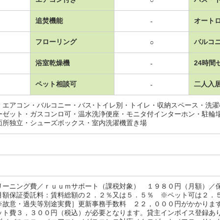
○
追焚機能
オート
-
フローリング
バルコ
○
浴室乾燥機
24時間
-
ペット相談可
二人入
-
・エアコン・バルコニー・バス･トイレ別・トイレ・収納スペース・洗
ーゼット・ガスコンロ可・温水洗浄便座・モニタ付インターホン・駐輪
面所独立・シューズボックス・室内洗濯機置き場
リーニング費／ｒｕｕｍサポート（課税対象） １９８０円（月額）／
月額保証委託料：賃料総額の２．２％又は５．５％ ※ペット可は２．
※故意・過失等別途実費］更新事務手数料 ２２，０００円がかかりま
ット費３，３００円（税込）が必要となります。貸主インボイス登録あ