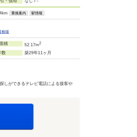
敷引・償却
なし / -
4km
乗換案内
駅情報
賃相場
面積
2
52.17m
年数
築29年11ヶ月
探しができるテレビ電話による接客や