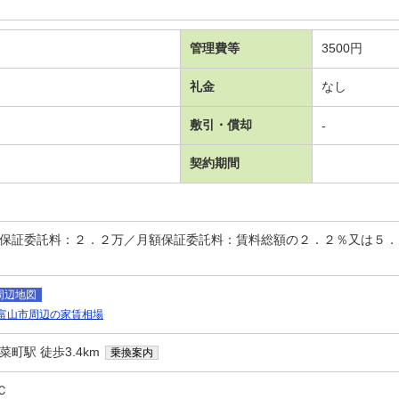
管理費等
3500円
礼金
なし
敷引・償却
-
契約期間
時保証委託料：２．２万／月額保証委託料：賃料総額の２．２％又は５
周辺地図
富山市周辺の家賃相場
町駅 徒歩3.4km
乗換案内
Ｃ