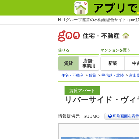
NTTグループ運営の不動産総合サイト goo
借りる
マンションを買う
店舗･
賃貸
新築
中
事業用
住宅・不動産
>
賃貸
>
甲信越・北陸
>
富山
賃貸アパート
リバーサイド・ヴィラ
情報提供元
SUUMO
印刷画面を表示