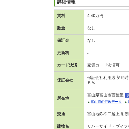
詳細情報
賃料
4.40万円
敷金
なし
保証金
なし
更新料
-
カード決済
家賃カード決済可
保証会社利用必 契約
保証会社
５％
富山県富山市西荒屋
所在地
富山市の行政データ
交通
富山地鉄不二越上滝 朝菜
建物名
リバーサイド・ヴィラ