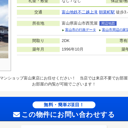
礼金・敷金
なし / なし
保証金/
交通
富山地鉄不二越上滝
朝菜町駅
徒歩3.
所在地
富山県富山市西荒屋
周辺地図
富山市の行政データ
富山市周辺の家
間取り
2DK
専有
築年月
1996年10月
築
マンショップ富山東店にお任せください！ 当店では来店不要でお部屋
お部屋の内覧が可能でございます！
無料・簡単2項目！
この物件にお問い合わせする