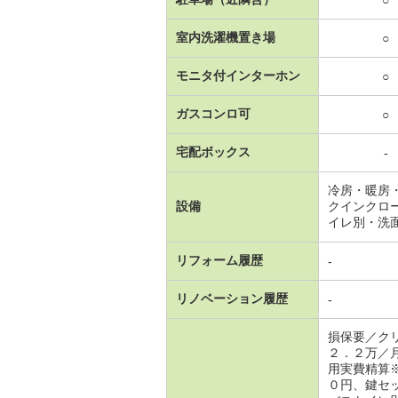
○
室内洗濯機置き場
○
モニタ付インターホン
○
ガスコンロ可
○
宅配ボックス
-
冷房・暖房
設備
クインクロ
イレ別・洗
リフォーム履歴
-
リノベーション履歴
-
損保要／ク
２．２万／
用実費精算
０円、鍵セ