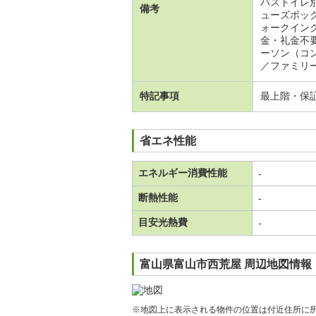
バストイレ
備考
ューズボッ
ォークイン
金・礼金不
ーソン（コ
／ファミリ
特記事項
最上階・保
省エネ性能
エネルギー消費性能
-
断熱性能
-
目安光熱費
-
富山県富山市西荒屋 周辺地図情報
※地図上に表示される物件の位置は付近住所に