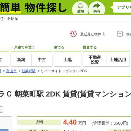
住宅・不動産
1
最近見た物件
保
一戸建てを買う
建てる
投資する
不動産
古
新築
中古
土地
土地活用
投資
県
>
富山市
>
朝菜町駅
>
リバーサイド・ヴィラＣ 2DK
Ｃ 朝菜町駅 2DK 賃貸(賃貸マンショ
4.40
賃料
万円 (管理費等：3500円)