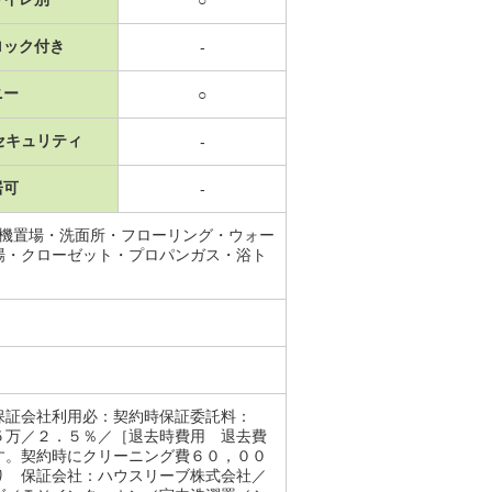
○
ロック付き
-
ニー
○
セキュリティ
-
居可
-
濯機置場・洗面所・フローリング・ウォー
場・クローゼット・プロパンガス・浴ト
保証会社利用必：契約時保証委託料：
５万／２．５％／［退去時費用 退去費
す。契約時にクリーニング費６０，００
り 保証会社：ハウスリーブ株式会社／