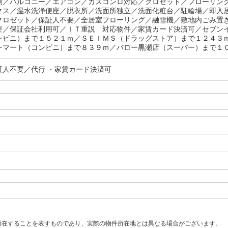
別／バルコニー／エアコン／ガスコンロ対応／クロゼット／フローリン
クス／温水洗浄便座／脱衣所／洗面所独立／洗面化粧台／駐輪場／即入
クロゼット／保証人不要／全居室フローリング／融雪機／敷地内ごみ置
要／保証会社利用可／ＩＴ重説 対応物件／家賃カード決済可／セブン
ンビニ）まで１５２１ｍ／ＳＥＩＭＳ（ドラッグストア）まで１２４３
ーマート（コンビニ）まで８３９ｍ／バロー黒瀬店（スーパー）まで１０
証人不要／代行 ・家賃カード決済可
所在することを表すものであり、実際の物件所在地とは異なる場合がございます。