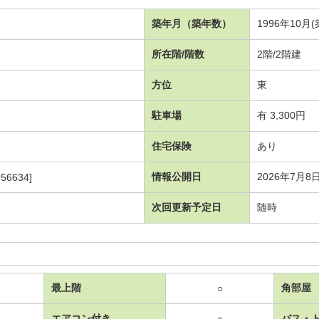
築年月（築年数）
1996年10月(
所在階/階数
2階/2階建
方位
東
駐車場
有 3,300円
住宅保険
あり
情報公開日
2026年7月8
56634]
次回更新予定日
随時
最上階
角部屋
○
エアコン付き
バス・