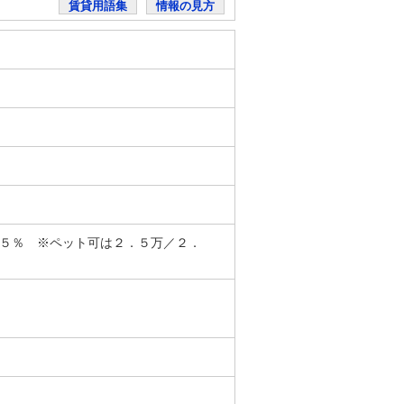
賃貸用語集
情報の見方
．５％ ※ペット可は２．５万／２．