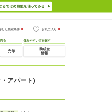
0
0
存した検索条件
お気に入り
売る
住みやすい街を探す
助成金
売却
情報
ン・アパート)