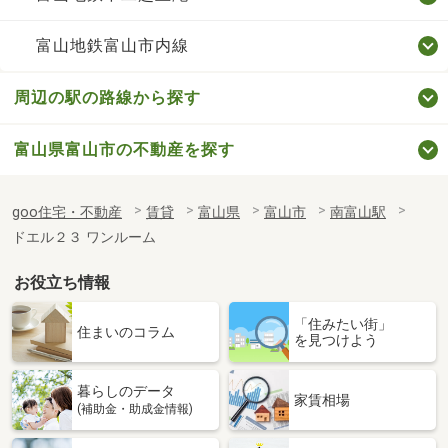
富山地鉄富山市内線
周辺の駅の路線から探す
富山県富山市の不動産を探す
goo住宅・不動産
賃貸
富山県
富山市
南富山駅
ドエル２３ ワンルーム
お役立ち情報
「住みたい街」
住まいのコラム
を見つけよう
暮らしのデータ
家賃相場
(補助金・助成金情報)