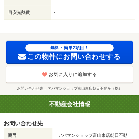
機／礼金１ヶ月／保証会社利用可／ＩＴ重説 対応物件／
ファミリーマート（コンビニ）まで３６３ｍ／セブンイレ
目安光熱費
-
ブン（コンビニ）まで４８１ｍ／ファミリーマート（コン
ビニ）まで４３３ｍ／バロー黒瀬店（スーパー）まで５３
５ｍ／ＳＥＩＭＳ（ドラッグストア）まで７５５ｍ／セブ
ンイレブン（コンビニ）まで６６６ｍ/賃貸戸数:21戸
無料・簡単2項目！
この物件にお問い合わせする
お気に入りに追加する
お問い合わせ先
アパマンショップ富山東店朝日不動産（株）
不動産会社情報
お問い合わせ先
商号
アパマンショップ富山東店朝日不動