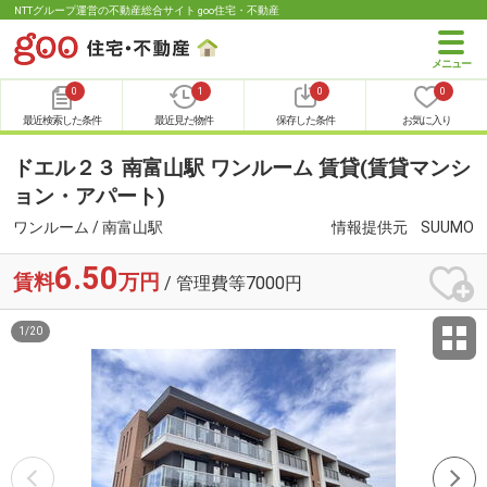
NTTグループ運営の不動産総合サイト goo住宅・不動産
0
1
0
0
最近検索した条件
最近見た物件
保存した条件
お気に入り
ドエル２３ 南富山駅 ワンルーム 賃貸(賃貸マンシ
ョン・アパート)
ワンルーム / 南富山駅
情報提供元
SUUMO
6.50
賃料
万円
/ 管理費等7000円
1
/
20