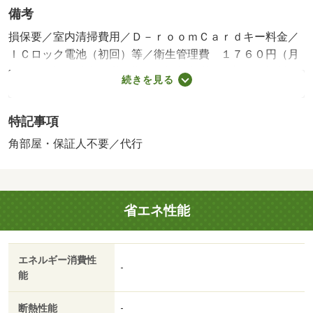
備考
損保要／室内清掃費用／Ｄ－ｒｏｏｍＣａｒｄキー料金／
ＩＣロック電池（初回）等／衛生管理費 １７６０円（月
額）／保証会社利用必：機関保証加入必須。初回保証料３
続きを見る
５０００円、月額保証料賃料等総額の１％＋８００円／月
（その他商品あり）／［退去時費用 退去費用実費精算※
特記事項
故意・過失等別途実費］ルームクリーニング料金に、エア
コンクリーニング費用を含みます。衛生管理費１７６０円
角部屋・保証人不要／代行
は月額です。 保証会社：株式会社イントラスト／バス
トイレ別／バルコニー／エアコン／クロゼット／フローリ
ング／ＴＶインターホン／オートロック／室内洗濯置／シ
省エネ性能
ューズボックス／システムキッチン／角住戸／温水洗浄便
座／洗面所独立／駐輪場／宅配ボックス／ＣＡＴＶ／即入
居可／敷金不要／対面式キッチン／ＩＨクッキングヒータ
エネルギー消費性
ー／照明付／保証人不要／カードキー／２沿線利用可／物
-
能
置／ネット使用料不要／床下収納／２駅利用可／敷地内ご
み置き場／セキュリティ会社加入済／都市ガス／室内物干
断熱性能
-