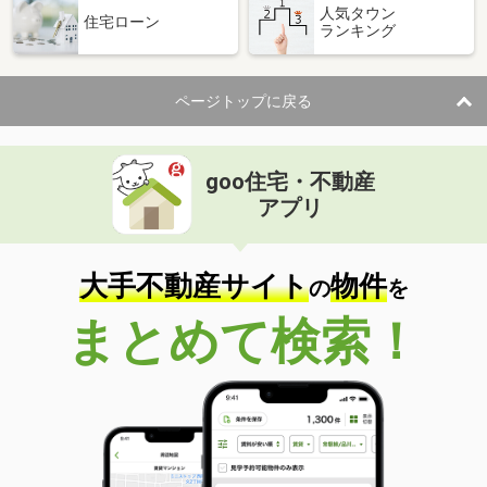
人気タウン
住宅ローン
ランキング
ページトップに戻る
goo住宅・不動産
アプリ
大手不動産サイト
物件
の
を
まとめて検索！