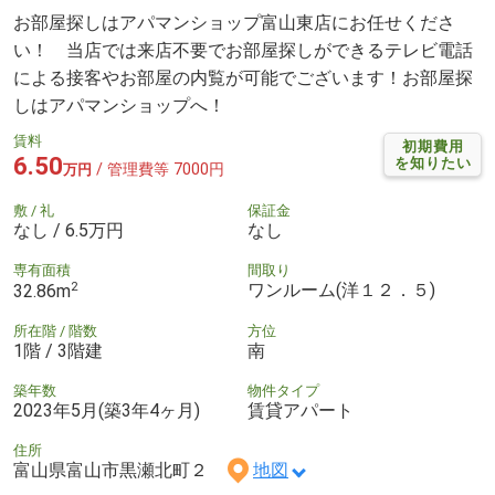
お部屋探しはアパマンショップ富山東店にお任せくださ
い！ 当店では来店不要でお部屋探しができるテレビ電話
による接客やお部屋の内覧が可能でございます！お部屋探
しはアパマンショップへ！
賃料
初期費用
6.50
を知りたい
/ 管理費等 7000円
万円
敷 / 礼
保証金
なし / 6.5万円
なし
専有面積
間取り
2
ワンルーム(洋１２．５)
32.86m
所在階 / 階数
方位
1階 / 3階建
南
築年数
物件タイプ
2023年5月(築3年4ヶ月)
賃貸アパート
住所
富山県富山市黒瀬北町２
地図