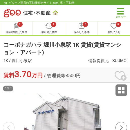
NTTグループ運営の不動産総合サイト goo住宅・不動産
0
1
0
0
最近検索した条件
最近見た物件
保存した条件
お気に入り
コーポナガハラ 堀川小泉駅 1K 賃貸(賃貸マンシ
ョン・アパート)
1K / 堀川小泉駅
情報提供元
SUUMO
3.70
賃料
万円
/ 管理費等4500円
1
/
20