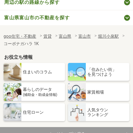
周辺の駅の路線から探す
富山県富山市の不動産を探す
goo住宅・不動産
賃貸
富山県
富山市
堀川小泉駅
コーポナガハラ 1K
お役立ち情報
「住みたい街」
住まいのコラム
を見つけよう
暮らしのデータ
家賃相場
(補助金・助成金情報)
人気タウン
住宅ローン
ランキング