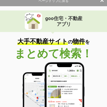
ページトップに戻る
goo住宅・不動産
アプリ
大手不動産サイト
物件
の
を
まとめて検索！