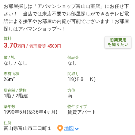
お部屋探しは「アパマンショップ富山山室店」にお任せ下
さい！ 当店では来店不要でお部屋探しができるテレビ電
話による接客やお部屋の内覧が可能でございます！お部屋
探しはアパマンショップへ！
賃料
初期費用
3.70
を知りたい
/ 管理費等 4500円
万円
敷 / 礼
保証金
なし / なし
なし
専有面積
間取り
2
1K(洋８ Ｋ)
26m
所在階 / 階数
方位
1階 / 2階建
南
築年数
物件タイプ
1990年5月(築36年4ヶ月)
賃貸アパート
住所
富山県富山市二口町１
地図