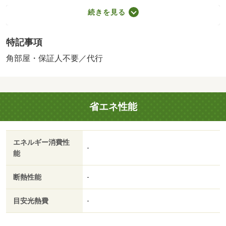
１％＋８００円／月（その他商品あり）／［退去時費用
続きを見る
退去費用実費精算※故意・過失等別途実費］ルームクリー
ニング料金に、エアコンクリーニング費用を含みま
特記事項
す。 保証会社：株式会社イントラスト／バストイレ別
／バルコニー／エアコン／クロゼット／フローリング／Ｔ
角部屋・保証人不要／代行
Ｖインターホン／室内洗濯置／シューズボックス／角住戸
／温水洗浄便座／ＣＡＴＶ／即入居可／礼金不要／敷金不
要／ＩＨクッキングヒーター／照明付／保証人不要／２沿
省エネ性能
線利用可／物置／ネット使用料不要／トランクルーム／２
駅利用可／都市ガス／敷金・礼金不要／保証会社利用可／
光陽小学校（小学校）まで２９１ｍ／クスリのアオキ（ド
エネルギー消費性
ラッグストア）まで３６５ｍ／ニチイキッズとやま光陽保
-
能
育園（幼稚園・保育園）まで４０１ｍ／ファミリーマート
（コンビニ）まで３７６ｍ／ローソン（コンビニ）まで４
断熱性能
-
３０ｍ／セブンイレブン（コンビニ）まで６２８ｍ/賃貸戸
数:6戸
目安光熱費
-