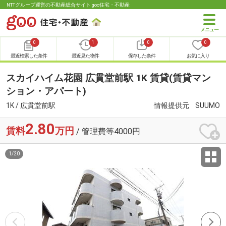
NTTグループ運営の不動産総合サイト goo住宅・不動産
0
1
0
0
最近検索した条件
最近見た物件
保存した条件
お気に入り
スカイハイム花園 広貫堂前駅 1K 賃貸(賃貸マン
ション・アパート)
1K / 広貫堂前駅
情報提供元
SUUMO
2.80
賃料
万円
/ 管理費等4000円
1
/
20