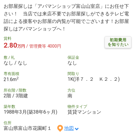
お部屋探しは「アパマンショップ富山山室店」にお任せ下
さい！ 当店では来店不要でお部屋探しができるテレビ電
話による接客やお部屋の内覧が可能でございます！お部屋
探しはアパマンショップへ！
賃料
初期費用
2.80
を知りたい
/ 管理費等 4000円
万円
敷 / 礼
保証金
なし / なし
なし
専有面積
間取り
2
1K(洋７．２ Ｋ２．２)
21.6m
所在階 / 階数
方位
2階 / 3階建
南
築年数
物件タイプ
1988年3月(築38年6ヶ月)
賃貸マンション
住所
富山県富山市花園町１
地図