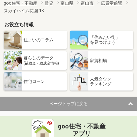
goo住宅・不動産
賃貸
富山県
富山市
広貫堂前駅
スカイハイム花園 1K
お役立ち情報
「住みたい街」
住まいのコラム
を見つけよう
暮らしのデータ
家賃相場
(補助金・助成金情報)
人気タウン
住宅ローン
ランキング
ページトップに戻る
goo住宅・不動産
アプリ