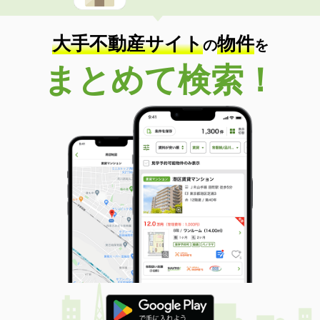
大手不動産サイト
物件
の
を
まとめて検索！