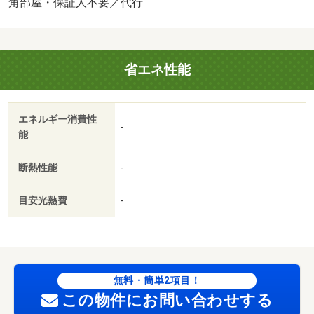
ー／エアコン／ガスコンロ対応／クロゼット／フローリン
角部屋・保証人不要／代行
グ／室内洗濯置／角住戸／温水洗浄便座／ＣＡＴＶ／即入
居可／礼金不要／敷金不要／照明付／保証人不要／２沿線
利用可／２駅利用可／駅徒歩１０分以内／都市ガス／敷
省エネ性能
金・礼金不要／保証会社利用可／ＩＴ重説 対応物件／西
田地方保育所（幼稚園・保育園）まで２６０ｍ／ＳＥＩＭ
Ｓ（ドラッグストア）まで３３２ｍ／南部中学校（中学
エネルギー消費性
校）まで４２４ｍ／Ｖ－ｄｕｒｇ（ドラッグストア）まで
-
能
４６９ｍ／西田地方小学校（小学校）まで５２１ｍ／富山
聖マリア保育園（幼稚園・保育園）まで５７０ｍ/賃貸戸
断熱性能
-
数:21戸
目安光熱費
-
無料・簡単2項目！
この物件にお問い合わせする