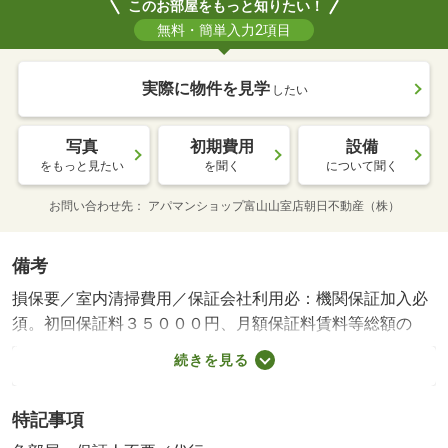
このお部屋をもっと知りたい！
無料・簡単入力2項目
実際に物件を見学
したい
写真
初期費用
設備
をもっと見たい
を聞く
について聞く
お問い合わせ先
アパマンショップ富山山室店朝日不動産（株）
備考
損保要／室内清掃費用／保証会社利用必：機関保証加入必
須。初回保証料３５０００円、月額保証料賃料等総額の
１％＋８００円／月（その他商品あり）／［退去時費用
続きを見る
退去費用実費精算※故意・過失等別途実費］ルームクリー
ニング料金にエアコンクリーニング費用を含みます。 保
特記事項
証会社：株式会社イントラスト／バストイレ別／バルコニ