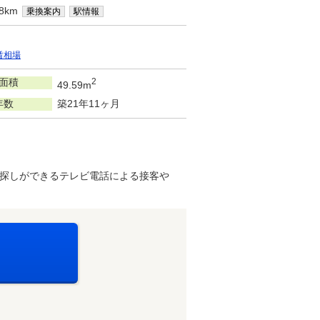
8km
乗換案内
駅情報
賃相場
面積
2
49.59m
年数
築21年11ヶ月
探しができるテレビ電話による接客や