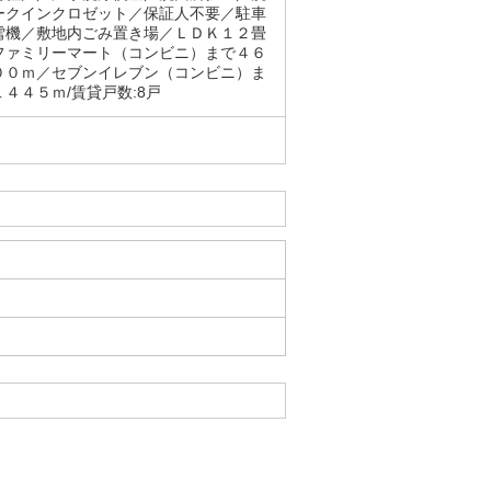
ークインクロゼット／保証人不要／駐車
雪機／敷地内ごみ置き場／ＬＤＫ１２畳
ファミリーマート（コンビニ）まで４６
００ｍ／セブンイレブン（コンビニ）ま
４４５ｍ/賃貸戸数:8戸