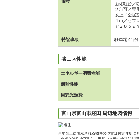
備考
面化粧台／
２台可／専
以上／全居
４ｍ／セブ
で２８５９
特記事項
駐車場2台
省エネ性能
エネルギー消費性能
-
断熱性能
-
目安光熱費
-
富山県富山市経田 周辺地図情報
※地図上に表示される物件の位置は付近住所に
正確な物件所在地は、取扱い不動産会社にお問