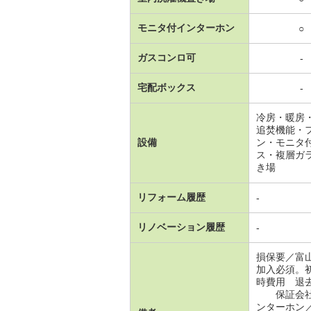
モニタ付インターホン
○
ガスコンロ可
-
宅配ボックス
-
冷房・暖房
追焚機能・
設備
ン・モニタ
ス・複層ガ
き場
リフォーム履歴
-
リノベーション履歴
-
損保要／富
加入必須。
時費用 退
保証会社：
ンターホン