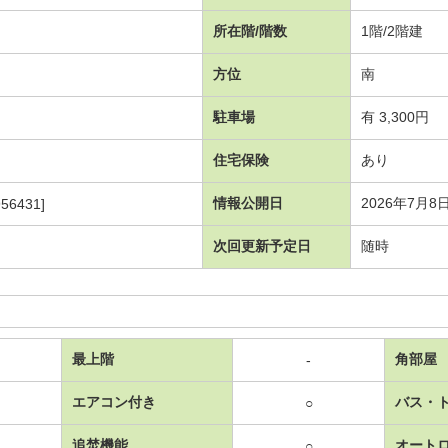
所在階/階数
1階/2階建
方位
南
駐車場
有 3,300円
住宅保険
あり
情報公開日
2026年7月8
56431]
次回更新予定日
随時
最上階
角部屋
-
エアコン付き
バス・
○
追焚機能
オート
○