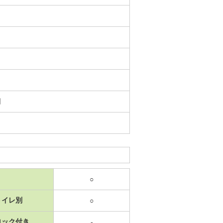
日
○
トイレ別
○
ロック付き
-