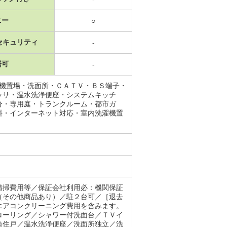
ニー
○
セキュリティ
-
居可
-
濯機置場・洗面所・ＣＡＴＶ・ＢＳ端子・
ッサ・温水洗浄便座・システムキッチ
分・専用庭・トランクルーム・都市ガ
料・インターネット対応・室内洗濯機置
清掃費用等／保証会社利用必：機関保証
（その他商品あり）／駐２台可／［退去
エアコンクリーニング費用を含みます。
ーリング／シャワー付洗面台／ＴＶイ
角住戸／温水洗浄便座／洗面所独立／洗