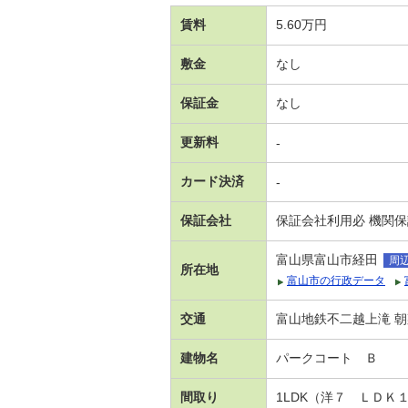
賃料
5.60万円
敷金
なし
保証金
なし
更新料
-
カード決済
-
保証会社
保証会社利用必 機関
富山県富山市経田
周
所在地
富山市の行政データ
交通
富山地鉄不二越上滝 朝菜
建物名
パークコート Ｂ
間取り
1LDK（洋７ ＬＤＫ