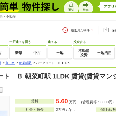
住宅・不動産
1
最近見た物件
保
一戸建てを買う
建てる
投資する
不動産
古
新築
中古
土地
土地活用
投資
県
>
富山市
>
朝菜町駅
>
パークコート Ｂ 1LDK
ト Ｂ 朝菜町駅 1LDK 賃貸(賃貸マ
5.60
賃料
万円 (管理費等：6000円)
礼金・敷金
2万円 / なし
保証金/