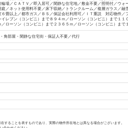
駐輪場／ＣＡＴＶ／即入居可／閑静な住宅地／敷金不要／照明付／ウォ
用庭／ネット使用料不要／床下収納／トランクルーム／複層ガラス／融
室６畳以上／都市ガス／ＢＳ／保証会社利用可／ＩＴ重説 対応物件／
ンイレブン（コンビニ）まで８９４ｍ／ローソン（コンビニ）まで１１
ｍ／ローソン（コンビニ）まで２３６５ｍ／ローソン（コンビニ）まで１
分・角部屋・閑静な住宅街・保証人不要／代行
所在することを表すものであり、実際の物件所在地とは異なる場合がございます。
い合わせください。