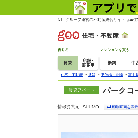
NTTグループ運営の不動産総合サイト goo
借りる
マンションを買う
店舗･
賃貸
新築
中
事業用
住宅・不動産
>
賃貸
>
甲信越・北陸
>
富山
パークコー
賃貸アパート
情報提供元
SUUMO
印刷画面を表示