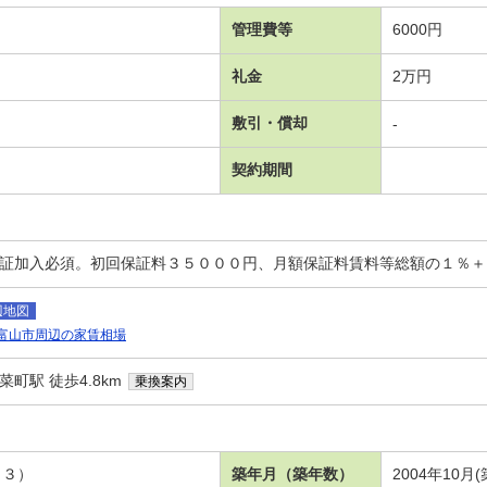
管理費等
6000円
礼金
2万円
敷引・償却
-
契約期間
保証加入必須。初回保証料３５０００円、月額保証料賃料等総額の１％
辺地図
富山市周辺の家賃相場
町駅 徒歩4.8km
乗換案内
１３）
築年月（築年数）
2004年10月(