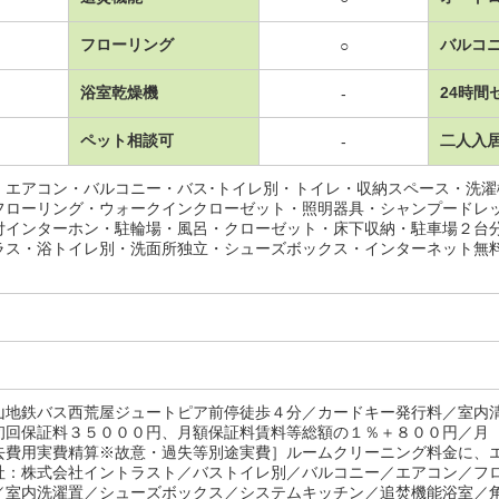
フローリング
バルコ
○
浴室乾燥機
24時間
-
ペット相談可
二人入
-
・エアコン・バルコニー・バス･トイレ別・トイレ・収納スペース・洗
フローリング・ウォークインクローゼット・照明器具・シャンプードレ
付インターホン・駐輪場・風呂・クローゼット・床下収納・駐車場２台
ラス・浴トイレ別・洗面所独立・シューズボックス・インターネット無
山地鉄バス西荒屋ジュートピア前停徒歩４分／カードキー発行料／室内
初回保証料３５０００円、月額保証料賃料等総額の１％＋８００円／月
去費用実費精算※故意・過失等別途実費］ルームクリーニング料金に、
株式会社イントラスト／バストイレ別／バルコニー／エアコン／フロ
／室内洗濯置／シューズボックス／システムキッチン／追焚機能浴室／