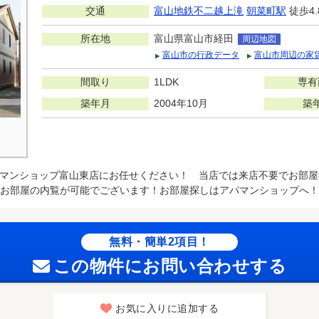
交通
富山地鉄不二越上滝
朝菜町駅
徒歩4.
所在地
富山県富山市経田
周辺地図
富山市の行政データ
富山市周辺の家
間取り
1LDK
専有
築年月
2004年10月
築
マンショップ富山東店にお任せください！ 当店では来店不要でお部屋
お部屋の内覧が可能でございます！お部屋探しはアパマンショップへ！
無料・簡単2項目！
この物件にお問い合わせする
お気に入りに追加する