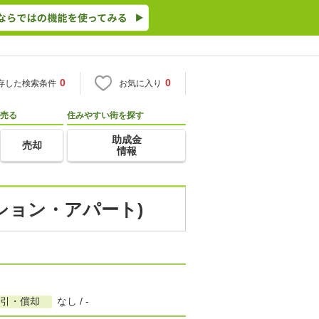
0
0
存した検索条件
お気に入り
売る
住みやすい街を探す
助成金
売却
情報
ンション・アパート)
敷引・償却
なし / -