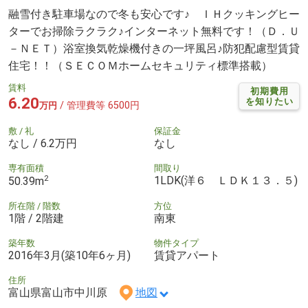
融雪付き駐車場なので冬も安心です♪ ＩＨクッキングヒー
ターでお掃除ラクラク♪インターネット無料です！（Ｄ．Ｕ
－ＮＥＴ）浴室換気乾燥機付きの一坪風呂♪防犯配慮型賃貸
住宅！！（ＳＥＣＯＭホームセキュリティ標準搭載）
賃料
初期費用
6.20
を知りたい
/ 管理費等 6500円
万円
敷 / 礼
保証金
なし / 6.2万円
なし
専有面積
間取り
2
1LDK(洋６ ＬＤＫ１３．５)
50.39m
所在階 / 階数
方位
1階 / 2階建
南東
築年数
物件タイプ
2016年3月(築10年6ヶ月)
賃貸アパート
住所
富山県富山市中川原
地図