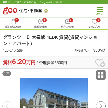
NTTグループ運営の不動産総合サイト goo住宅・不動産
0
1
0
0
最近検索した条件
最近見た物件
保存した条件
お気に入り
グランツ Ｂ 大泉駅 1LDK 賃貸(賃貸マンショ
ン・アパート)
1LDK / 大泉駅
情報提供元
SUUMO
6.20
賃料
万円
/ 管理費等6500円
1
/
20