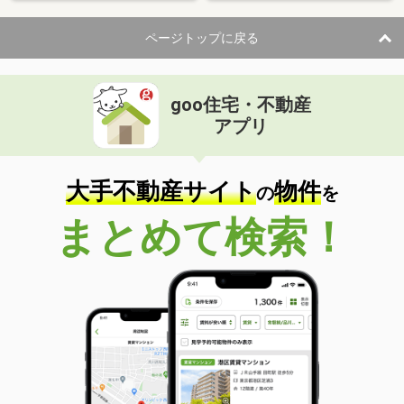
ページトップに戻る
goo住宅・不動産
アプリ
大手不動産サイト
物件
の
を
まとめて検索！