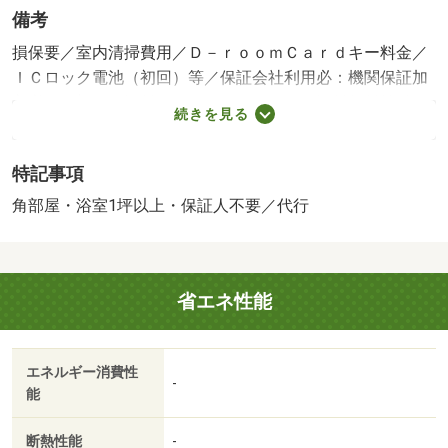
備考
損保要／室内清掃費用／Ｄ－ｒｏｏｍＣａｒｄキー料金／
ＩＣロック電池（初回）等／保証会社利用必：機関保証加
入必須。初回保証料３５０００円、月額保証料賃料等総額
続きを見る
の１％＋８００円／月（その他商品あり）／［退去時費
用 退去費用実費精算※故意・過失等別途実費］ＬＰガス
特記事項
料金はご契約前にＬＰガス事業者にご確認いただけま
す。 ルームクリーニング料金に、エアコンクリーニング
角部屋・浴室1坪以上・保証人不要／代行
費用を含みます。法人契約とする場合、個人負担分の支払
い方法は原則「カード決済」となります。 保証会社：
株式会社イントラスト／バストイレ別／バルコニー／エア
省エネ性能
コン／クロゼット／フローリング／シャワー付洗面台／Ｔ
Ｖインターホン／浴室乾燥機／室内洗濯置／シューズボッ
クス／システムキッチン／追焚機能浴室／角住戸／温水洗
エネルギー消費性
浄便座／洗面所独立／洗面化粧台／２口コンロ／駐輪場／
-
能
宅配ボックス／敷金不要／対面式キッチン／ＩＨクッキン
グヒーター／照明付／保証人不要／カードキー／物置／ネ
断熱性能
-