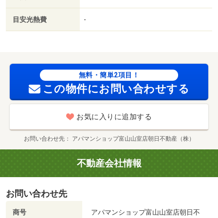
ット使用料不要／浴室に窓／複層ガラス／浴室１坪以上／
融雪機／敷地内ごみ置き場／セキュリティ会社加入済／Ｌ
目安光熱費
-
ＤＫ１２畳以上／全居室６畳以上／プロパンガス／洗面所
にドア／ＢＳ／礼金１ヶ月／保証会社利用可／ローソン
（コンビニ）まで１５７ｍ／Ｗｅｌｃｉａ薬局（ドラッグ
ストア）まで７４８ｍ／セブンイレブン（コンビニ）まで
８００ｍ／Ｖ－ｄｒｕｇ（ドラッグストア）まで９１６ｍ
無料・簡単2項目！
／ファミリーマート（コンビニ）まで８２０ｍ／（株）大
この物件にお問い合わせする
阪屋ショップ／秋吉店（スーパー）まで１０１２ｍ/賃貸戸
数:6戸
お気に入りに追加する
お問い合わせ先
アパマンショップ富山山室店朝日不動産（株）
不動産会社情報
お問い合わせ先
商号
アパマンショップ富山山室店朝日不