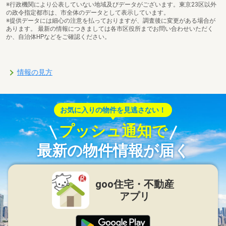
※行政機関により公表していない地域及びデータがございます。東京23区以外
の政令指定都市は、市全体のデータとして表示しています。
※提供データには細心の注意を払っておりますが、調査後に変更がある場合が
あります。 最新の情報につきましては各市区役所までお問い合わせいただく
か、自治体HPなどをご確認ください。
情報の見方
お気に入りの物件を見逃さない！
プッシュ通知で
最新の物件情報が届く
goo住宅・不動産
アプリ