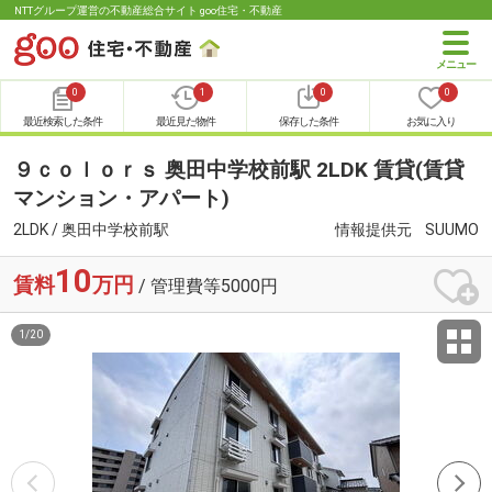
NTTグループ運営の不動産総合サイト goo住宅・不動産
0
1
0
0
最近検索した条件
最近見た物件
保存した条件
お気に入り
９ｃｏｌｏｒｓ 奥田中学校前駅 2LDK 賃貸(賃貸
マンション・アパート)
2LDK / 奥田中学校前駅
情報提供元
SUUMO
10
賃料
万円
/ 管理費等5000円
1
/
20