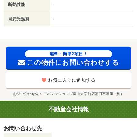
／築２年以内／築３年以内／浴室１坪以上／トイレ未使用
断熱性能
-
／２駅利用可／駅徒歩１０分以内／築５年以内／ＬＤＫ１
２畳以上／都市ガス／室内物干機／保証会社利用可／ＩＴ
目安光熱費
-
重説 対応物件／バロー窪新店（スーパー）まで１４４ｍ
／文化幼稚園（幼稚園・保育園）まで１６５ｍ／ローソン
（コンビニ）まで３７３ｍ／セブンイレブン（コンビニ）
まで５６２ｍ／奥田中学校（中学校）まで６１０ｍ／マル
シン富山店（スーパー）まで６８１ｍ/賃貸戸数:9戸
無料・簡単2項目！
この物件にお問い合わせする
お気に入りに追加する
お問い合わせ先
アパマンショップ富山大学前店朝日不動産（株）
不動産会社情報
お問い合わせ先