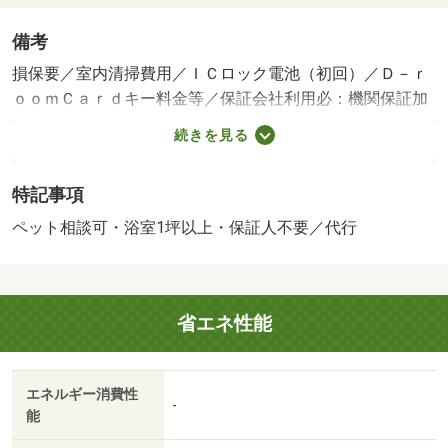
備考
損保要／室内清掃費用／ＩＣロック電池（初回）／Ｄ－ｒ
ｏｏｍＣａｒｄキー料金等／保証会社利用必：機関保証加
入必須。初回保証料３５０００円、月額保証料賃料等総額
続きを見る
の１％＋８００円／月（その他商品あり）／ペット相談／
［退去時費用 退去費用実費精算※故意・過失等別途実
特記事項
費］ルームクリーニング料金に、エアコンクリーニング費
用を含みます。ペット飼養の場合は敷金１か月追加預
ペット相談可・浴室1坪以上・保証人不要／代行
託 保証会社：株式会社イントラスト／バストイレ別／
バルコニー／エアコン／ガスコンロ対応／クロゼット／フ
ローリング／シャワー付洗面台／ＴＶインターホン／浴室
省エネ性能
乾燥機／室内洗濯置／シューズボックス／システムキッチ
ン／追焚機能浴室／温水洗浄便座／洗面所独立／洗面化粧
台／駐輪場／宅配ボックス／ＣＡＴＶ／即入居可／敷金不
エネルギー消費性
要／対面式キッチン／ペット相談／照明付／全居室洋室／
-
能
保証人不要／２沿線利用可／ネット使用料不要／床下収納