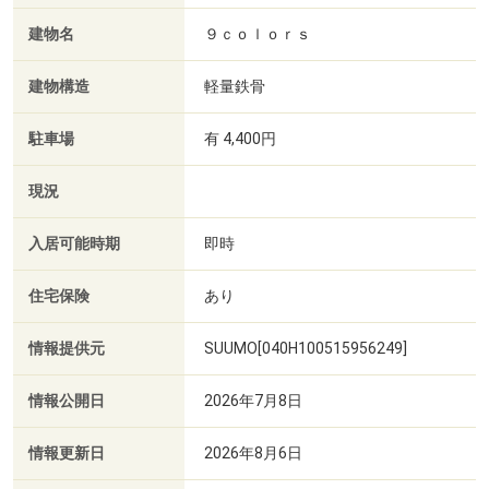
建物名
９ｃｏｌｏｒｓ
建物構造
軽量鉄骨
駐車場
有 4,400円
現況
入居可能時期
即時
住宅保険
あり
情報提供元
SUUMO[040H100515956249]
情報公開日
2026年7月8日
情報更新日
2026年8月6日