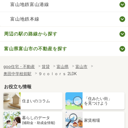
富山地鉄富山港線
富山地鉄本線
周辺の駅の路線から探す
富山県富山市の不動産を探す
goo住宅・不動産
賃貸
富山県
富山市
奥田中学校前駅
９ｃｏｌｏｒｓ 2LDK
お役立ち情報
「住みたい街」
住まいのコラム
を見つけよう
暮らしのデータ
家賃相場
(補助金・助成金情報)