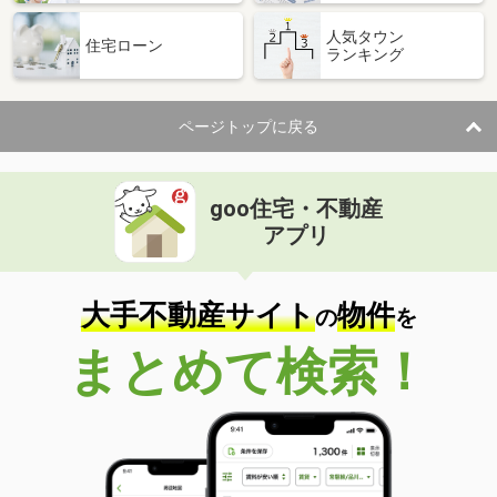
人気タウン
住宅ローン
ランキング
ページトップに戻る
goo住宅・不動産
アプリ
大手不動産サイト
物件
の
を
まとめて検索！