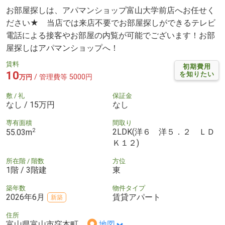
お部屋探しは、アパマンショップ富山大学前店へお任せく
ださい★ 当店では来店不要でお部屋探しができるテレビ
電話による接客やお部屋の内覧が可能でございます！お部
屋探しはアパマンショップへ！
賃料
初期費用
10
を知りたい
/ 管理費等 5000円
万円
敷 / 礼
保証金
なし / 15万円
なし
専有面積
間取り
2
2LDK(洋６ 洋５．２ ＬＤ
55.03m
Ｋ１２)
所在階 / 階数
方位
1階 / 3階建
東
築年数
物件タイプ
2026年6月
賃貸アパート
新築
住所
富山県富山市窪本町
地図