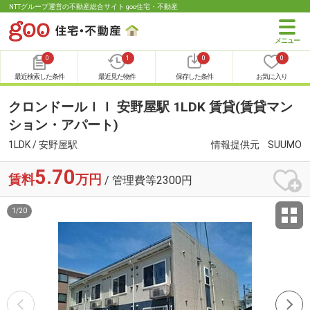
NTTグループ運営の不動産総合サイト goo住宅・不動産
0
1
0
0
最近検索した条件
最近見た物件
保存した条件
お気に入り
クロンドールＩＩ 安野屋駅 1LDK 賃貸(賃貸マン
ション・アパート)
1LDK / 安野屋駅
情報提供元
SUUMO
5.70
賃料
万円
/ 管理費等2300円
1
/
20