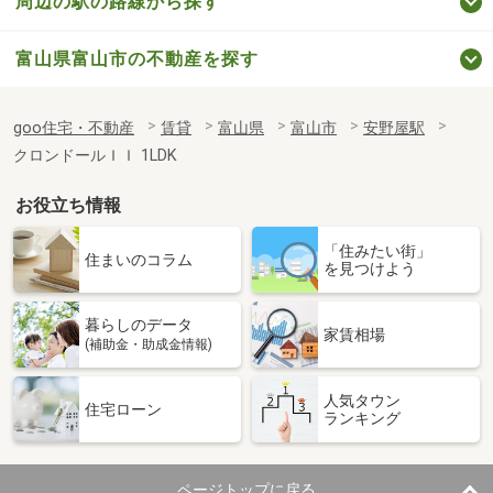
周辺の駅の路線から探す
富山県富山市の不動産を探す
goo住宅・不動産
賃貸
富山県
富山市
安野屋駅
クロンドールＩＩ 1LDK
お役立ち情報
「住みたい街」
住まいのコラム
を見つけよう
暮らしのデータ
家賃相場
(補助金・助成金情報)
人気タウン
住宅ローン
ランキング
ページトップに戻る