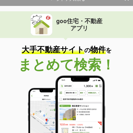
goo住宅・不動産
アプリ
大手不動産サイト
物件
の
を
まとめて検索！