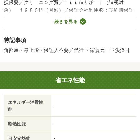
損保要／クリーニング費／ｒｕｕｍサポート（課税対
象） １９８０円（月額）／保証会社利用必：契約時保証
委託料：２．２万／月額保証委託料：賃料総額の２．２％
続きを見る
又は５．５％ ※ペット可は２．５万／２．５％／［退去
時費用 退去費用実費精算※故意・過失等別途実費］更新
特記事項
事務手数料 ２２，０００円がかかります。契約時にクリ
ーニング費６０，０００円、鍵セット費３，３００円（税
角部屋・最上階・保証人不要／代行 ・家賃カード決済可
込）が必要となります。貸主インボイス登録あり 保証会
社：ハウスリーブ株式会社／バストイレ別／エアコン／ク
ロゼット／フローリング／ＴＶインターホン／室内洗濯置
省エネ性能
／シューズボックス／追焚機能浴室／角住戸／温水洗浄便
座／洗面所独立／駐輪場／ＣＡＴＶ／即入居可／最上階／
敷金不要／対面式キッチン／照明付／オートバス／保証人
エネルギー消費性
不要／二人入居相談／物置／ネット使用料不要／トランク
-
能
ルーム／複層ガラス／サンルーム／２駅利用可／敷地内ご
み置き場／全居室６畳以上／プロパンガス／洗面所にドア
断熱性能
-
／ＢＳ／保証会社利用可／ＩＴ重説 対応物件／家賃カー
ド決済可／アルビス（株）／布瀬店（スーパー）まで４５
目安光熱費
-