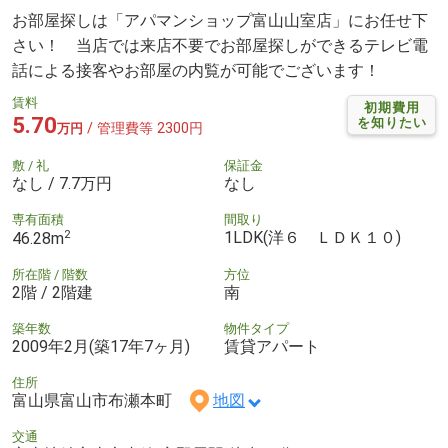
お部屋探しは「アパマンショップ富山山室店」にお任せ下
さい！ 当店では来店不要でお部屋探しができるテレビ電
話による接客やお部屋の内覧が可能でございます！
賃料
初期費用
5.70
を知りたい
/ 管理費等 2300円
万円
敷 / 礼
保証金
なし / 7.7万円
なし
専有面積
間取り
2
1LDK(洋６ ＬＤＫ１０)
46.28m
所在階 / 階数
方位
2階 / 2階建
南
築年数
物件タイプ
2009年2月(築17年7ヶ月)
賃貸アパート
住所
富山県富山市布瀬本町
地図
交通