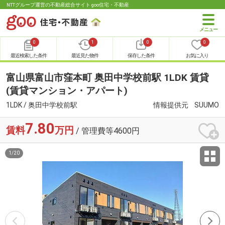
NTTグループ運営の不動産総合サイト goo住宅・不動産
0
1
0
0
最近検索した条件
最近見た物件
保存した条件
お気に入り
富山県富山市窪本町 奥田中学校前駅 1LDK 賃貸
(賃貸マンション・アパート)
1LDK / 奥田中学校前駅
情報提供元
SUUMO
7.80
賃料
万円
/ 管理費等4600円
1
/
20