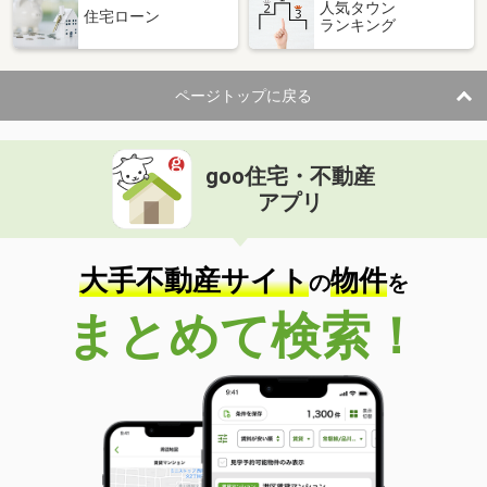
人気タウン
住宅ローン
ランキング
ページトップに戻る
goo住宅・不動産
アプリ
大手不動産サイト
物件
の
を
まとめて検索！