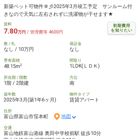
新築ペット可物件☆彡2025年3月竣工予定 サンルーム付
きなので天気に左右されずに洗濯物が干せます★
賃料
初期費用
7.80
を知りたい
/ 管理費等 4600円
万円
敷 / 礼
保証金
なし / 10万円
なし
専有面積
間取り
2
1LDK(ＬＤＫ)
48.15m
所在階 / 階数
方位
1階 / 2階建
南
築年数
物件タイプ
2025年3月(築1年6ヶ月)
賃貸アパート
住所
富山県富山市窪本町
地図
交通
富山地鉄富山港線 奥田中学校前駅 徒歩10分