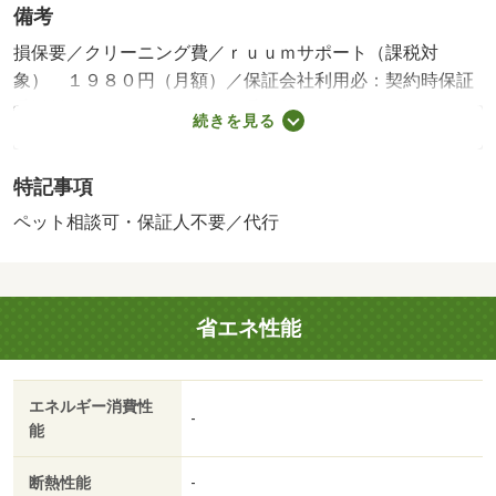
備考
損保要／クリーニング費／ｒｕｕｍサポート（課税対
象） １９８０円（月額）／保証会社利用必：契約時保証
委託料：２．２万／月額保証委託料：賃料総額の２．２％
続きを見る
又は５．５％ ※ペット可は２．５万／２．５％／ペット
相談／［退去時費用 退去費用実費精算※故意・過失等別
特記事項
途実費］更新事務手数料 ２２，０００円がかかります。
契約時にクリーニング費８０，０００円、鍵セット費３，
ペット相談可・保証人不要／代行
３００円（税込）が必要となります。駐車場貸主インボイ
ス登録なし 保証会社：ハウスリーブ株式会社／バストイ
レ別／エアコン／クロゼット／フローリング／シャワー付
省エネ性能
洗面台／ＴＶインターホン／浴室乾燥機／室内洗濯置／シ
ューズボックス／システムキッチン／追焚機能浴室／温水
洗浄便座／洗面所独立／洗面化粧台／駐輪場／宅配ボック
エネルギー消費性
ス／ＣＡＴＶ／即入居可／敷金不要／対面式キッチン／防
-
能
犯カメラ／ペット相談／ＩＨクッキングヒーター／照明付
／オートバス／ウォークインクロゼット／保証人不要／二
断熱性能
-
人入居相談／全居室フローリング／２沿線利用可／物置／