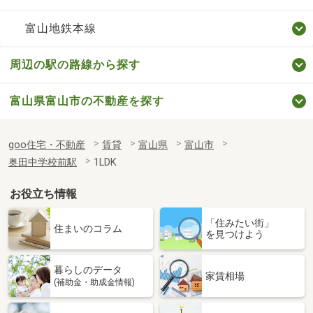
富山地鉄本線
周辺の駅の路線から探す
富山県富山市の不動産を探す
goo住宅・不動産
賃貸
富山県
富山市
奥田中学校前駅
1LDK
お役立ち情報
「住みたい街」
住まいのコラム
を見つけよう
暮らしのデータ
家賃相場
(補助金・助成金情報)