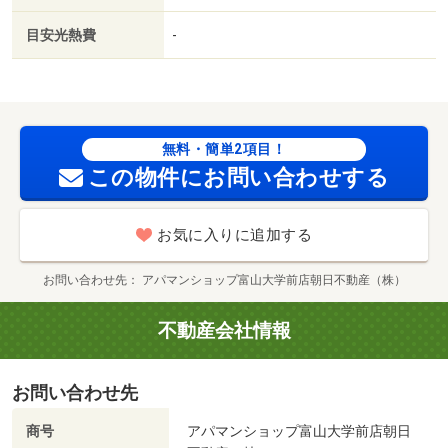
ネット使用料不要／床下収納／２４時間換気システム／複
目安光熱費
-
層ガラス／サンルーム／２駅利用可／駅徒歩１０分以内／
敷地内ごみ置き場／都市ガス／保証会社利用可／ＩＴ重
説 対応物件／ＬＧＢＴフレンドリー／文化幼稚園（幼稚
園・保育園）まで２１９ｍ／バロー窪新店（スーパー）ま
で２１７ｍ／ローソン（コンビニ）まで２９７ｍ／セブン
無料・簡単2項目！
イレブン（コンビニ）まで６４６ｍ／奥田中学校（中学
この物件にお問い合わせする
校）まで５３４ｍ／ファミリーマート（コンビニ）まで７
９３ｍ/賃貸戸数:10戸
お気に入りに追加する
お問い合わせ先
アパマンショップ富山大学前店朝日不動産（株）
不動産会社情報
お問い合わせ先
商号
アパマンショップ富山大学前店朝日