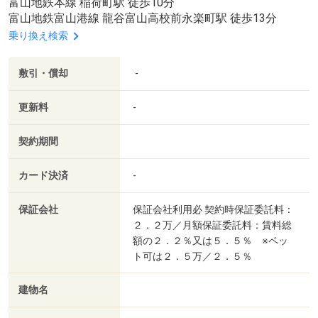
富山地鉄本線 稲荷町駅 徒歩10分
富山地鉄富山港線 龍谷富山高校前永楽町駅 徒歩13分
乗り換え検索
敷引・償却
-
更新料
-
契約期間
カード決済
-
保証会社
保証会社利用必 契約時保証委託料：
２．２万／月額保証委託料：賃料総
額の２．２％又は５．５％ ※ペッ
ト可は２．５万／２．５％
建物名