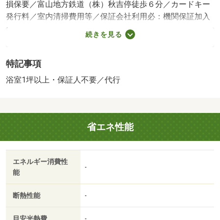
損保要／富山地方鉄道（株）秋吉停徒歩６分／カードキー
発行料／室内清掃費用等／保証会社利用必：機関保証加入
必須。初回保証料３５０００円、月額保証料賃料等総額の
続きを見る
１％＋８００円／月（その他商品あり）／［退去時費用
退去費用実費精算※故意・過失等別途実費］ＬＰガス料金
特記事項
はご契約前にＬＰガス事業者にご確認いただけます。 ル
ームクリーニング料金に、エアコンクリーニング費用を含
浴室1坪以上・保証人不要／代行
みます。町会費は月額です。 保証会社：株式会社イン
トラスト／バストイレ別／エアコン／クロゼット／フロー
リング／シャワー付洗面台／ＴＶインターホン／室内洗濯
省エネ性能
置／シューズボックス／追焚機能浴室／温水洗浄便座／洗
面所独立／洗面化粧台／駐輪場／宅配ボックス／ＣＡＴＶ
／即入居可／敷金不要／対面式キッチン／保証人不要／２
エネルギー消費性
沿線利用可／専用庭／ＬＤＫ１５畳以上／ネット使用料不
-
能
要／床下収納／浴室１坪以上／２駅利用可／敷地内ごみ置
き場／ＬＤＫ１２畳以上／全居室６畳以上／プロパンガス
断熱性能
-
／室内物干機／ＢＳ／保証会社利用可／ＩＴ重説 対応物
件／ローソン（コンビニ）まで６６０ｍ／セブンイレブン
目安光熱費
-