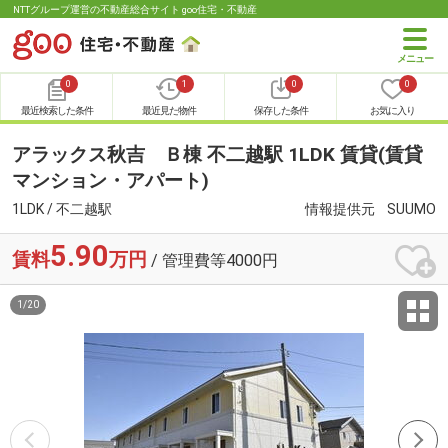
NTTグループ運営の不動産総合サイト goo住宅・不動産
0
1
0
0
最近検索した条件
最近見た物件
保存した条件
お気に入り
アラックス秋吉 Ｂ棟 不二越駅 1LDK 賃貸(賃貸
マンション・アパート)
1LDK / 不二越駅
情報提供元
SUUMO
5.90
賃料
万円
/ 管理費等4000円
1
/
20