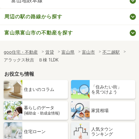
富山地鉄本線
周辺の駅の路線から探す
富山県富山市の不動産を探す
goo住宅・不動産
賃貸
富山県
富山市
不二越駅
アラックス秋吉 Ｂ棟 1LDK
お役立ち情報
「住みたい街」
住まいのコラム
を見つけよう
暮らしのデータ
家賃相場
(補助金・助成金情報)
人気タウン
住宅ローン
ランキング