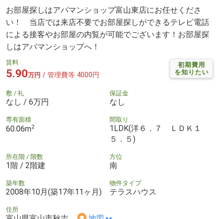
お部屋探しはアパマンショップ富山東店にお任せくださ
い！ 当店では来店不要でお部屋探しができるテレビ電話
による接客やお部屋の内覧が可能でございます！お部屋探
しはアパマンショップへ！
賃料
初期費用
5.90
を知りたい
/ 管理費等 4000円
万円
敷 / 礼
保証金
なし / 6万円
なし
専有面積
間取り
2
1LDK(洋６．７ ＬＤＫ１
60.06m
５．５)
所在階 / 階数
方位
1階 / 2階建
南
築年数
物件タイプ
2008年10月(築17年11ヶ月)
テラスハウス
住所
富山県富山市秋吉
地図