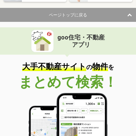
ページトップに戻る
goo住宅・不動産
アプリ
大手不動産サイト
物件
の
を
まとめて検索！