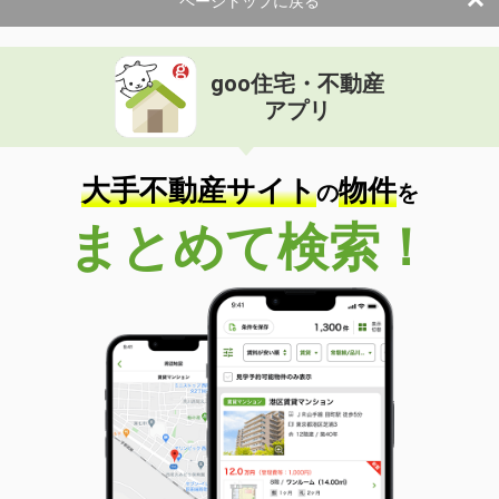
ページトップに戻る
goo住宅・不動産
アプリ
大手不動産サイト
物件
の
を
まとめて検索！