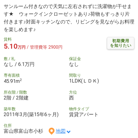
サンルーム付きなので天気に左右されずに洗濯物が干せま
す★ ウォークインクローゼットあり♪荷物もすっきり片
付きます♪対面キッチンなので、リビングを見ながらお料理
を楽しめます♪
賃料
初期費用
5.10
を知りたい
/ 管理費等 2900円
万円
敷 / 礼
保証金
なし / 6.1万円
なし
専有面積
間取り
2
1LDK(ＬＤＫ)
45.91m
所在階 / 階数
方位
2階 / 2階建
西
築年数
物件タイプ
2011年3月(築15年6ヶ月)
賃貸アパート
住所
富山県富山市小杉
地図