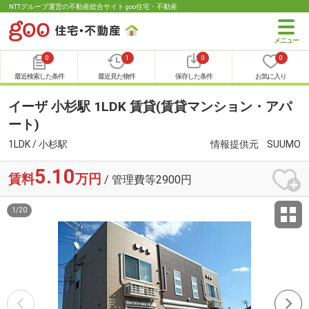
NTTグループ運営の不動産総合サイト goo住宅・不動産
0
1
0
0
最近検索した条件
最近見た物件
保存した条件
お気に入り
イーザ 小杉駅 1LDK 賃貸(賃貸マンション・アパ
ート)
1LDK / 小杉駅
情報提供元
SUUMO
5.10
賃料
万円
/ 管理費等2900円
1
/
20