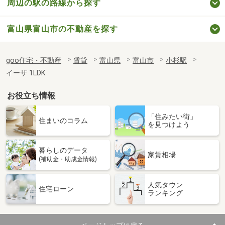
周辺の駅の路線から探す
富山県富山市の不動産を探す
goo住宅・不動産
賃貸
富山県
富山市
小杉駅
イーザ 1LDK
お役立ち情報
「住みたい街」
住まいのコラム
を見つけよう
暮らしのデータ
家賃相場
(補助金・助成金情報)
人気タウン
住宅ローン
ランキング