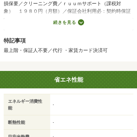
損保要／クリーニング費／ｒｕｕｍサポート（課税対
象） １９８０円（月額）／保証会社利用必：契約時保証
委託料：２．２万／月額保証委託料：賃料総額の２．２％
続きを見る
又は５．５％ ※ペット可は２．５万／２．５％／［退去
時費用 退去費用実費精算※故意・過失等別途実費］更新
特記事項
事務手数料 ２２，０００円がかかります。契約時にクリ
ーニング費６０，０００円、鍵セット費３，３００円（税
最上階・保証人不要／代行 ・家賃カード決済可
込）が必要となります。貸主インボイス登録あり 保証会
社：ハウスリーブ株式会社／バストイレ別／エアコン／ク
ロゼット／フローリング／シャワー付洗面台／ＴＶインタ
省エネ性能
ーホン／浴室乾燥機／室内洗濯置／シューズボックス／追
焚機能浴室／温水洗浄便座／洗面所独立／洗面化粧台／駐
輪場／最上階／敷金不要／対面式キッチン／照明付／オー
エネルギー消費性
トバス／保証人不要／物置／複層ガラス／サンルーム／２
-
能
駅利用可／駅徒歩５分以内／駅徒歩１０分以内／プロパン
ガス／洗面所にドア／室内物干機／ＢＳ／保証会社利用可
断熱性能
-
／ＩＴ重説 対応物件／家賃カード決済可／スギ薬局 富
山小杉店（ドラッグストア）まで３６８ｍ／桜井病院（病
目安光熱費
-