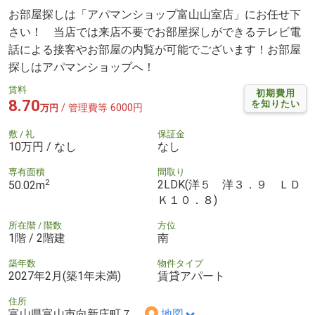
お部屋探しは「アパマンショップ富山山室店」にお任せ下
さい！ 当店では来店不要でお部屋探しができるテレビ電
話による接客やお部屋の内覧が可能でございます！お部屋
探しはアパマンショップへ！
賃料
初期費用
8.70
を知りたい
/ 管理費等 6000円
万円
敷 / 礼
保証金
10万円 / なし
なし
専有面積
間取り
2
2LDK(洋５ 洋３．９ ＬＤ
50.02m
Ｋ１０．８)
所在階 / 階数
方位
1階 / 2階建
南
築年数
物件タイプ
2027年2月(築1年未満)
賃貸アパート
住所
富山県富山市向新庄町７
地図