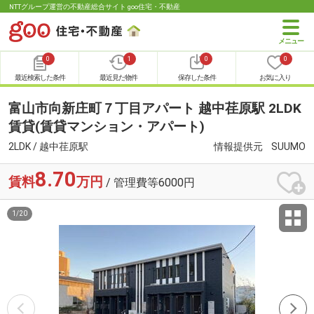
NTTグループ運営の不動産総合サイト goo住宅・不動産
0
1
0
0
最近検索した条件
最近見た物件
保存した条件
お気に入り
富山市向新庄町７丁目アパート 越中荏原駅 2LDK
賃貸(賃貸マンション・アパート)
2LDK / 越中荏原駅
情報提供元
SUUMO
8.70
賃料
万円
/ 管理費等6000円
1
/
20