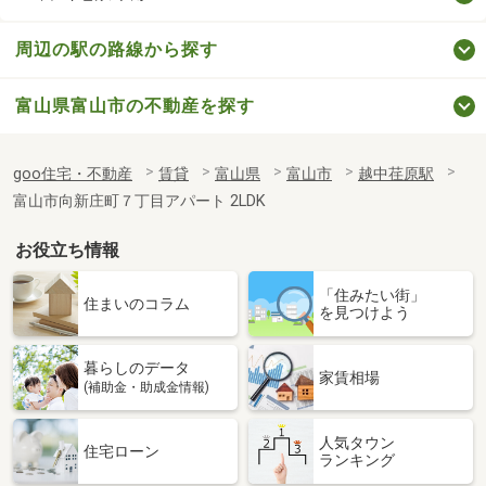
周辺の駅の路線から探す
富山県富山市の不動産を探す
goo住宅・不動産
賃貸
富山県
富山市
越中荏原駅
富山市向新庄町７丁目アパート 2LDK
お役立ち情報
「住みたい街」
住まいのコラム
を見つけよう
暮らしのデータ
家賃相場
(補助金・助成金情報)
人気タウン
住宅ローン
ランキング