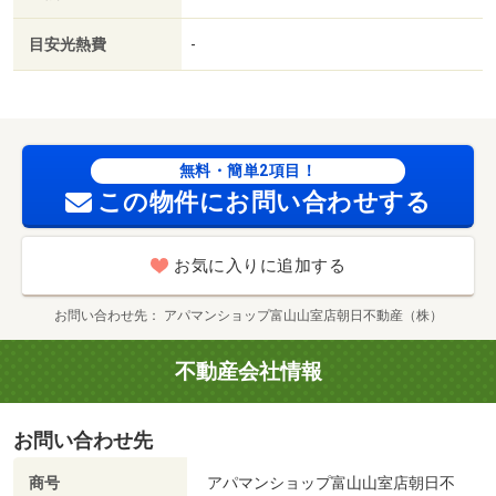
プロパンガス／洗面所にドア／保証会社利用可／ＩＴ重
説 対応物件／セブンイレブン（コンビニ）まで４４８ｍ
目安光熱費
-
／アルビス（株）／新庄店（スーパー）まで１１８８ｍ／
ファミリーマート（コンビニ）まで９９０ｍ／ローソン
（コンビニ）まで１６８２ｍ／（株）大阪屋ショップ／上
飯野店（スーパー）まで２３３５ｍ／マックスバリュ上飯
野店（スーパー）まで２４００ｍ/賃貸戸数:8戸
無料・簡単2項目！
この物件にお問い合わせする
お気に入りに追加する
お問い合わせ先
アパマンショップ富山山室店朝日不動産（株）
不動産会社情報
お問い合わせ先
商号
アパマンショップ富山山室店朝日不