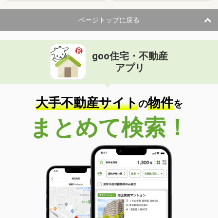
ページトップに戻る
goo住宅・不動産
アプリ
大手不動産サイト
物件
の
を
まとめて検索！