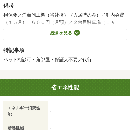
備考
損保要／消毒施工料（当社扱）（入居時のみ）／町内会費
（１ヵ月） ６００円（月額）／２台目駐車場（１ヵ
月） ４６２０円（月額）／保証会社利用必：１０，００
続きを見る
０円／入居時、以降は月額賃料の１％／毎月（入居期間
中）、他プラン有／ペット相談／［退去時費用 退去費用
特記事項
実費精算※故意・過失等別途実費］ ハウスクリーニング
費用（退去時）５１，７００円 火災保険加入義務有り
ペット相談可・角部屋・保証人不要／代行
保証会社：保証人代行サービス保証料・家賃集金サービス
手数料／バストイレ別／エアコン／クロゼット／フローリ
ング／シャワー付洗面台／ＴＶインターホン／浴室乾燥機
省エネ性能
／室内洗濯置／システムキッチン／追焚機能浴室／角住戸
／温水洗浄便座／洗面所独立／洗面化粧台／駐輪場／宅配
ボックス／ＣＡＴＶ／礼金不要／対面式キッチン／ペット
エネルギー消費性
相談／ＩＨクッキングヒーター／全居室洋室／保証人不要
-
能
／専用庭／ネット使用料不要／床下収納／築２年以内／ク
ロゼット２ヶ所／築３年以内／２駅利用可／築５年以内／
断熱性能
-