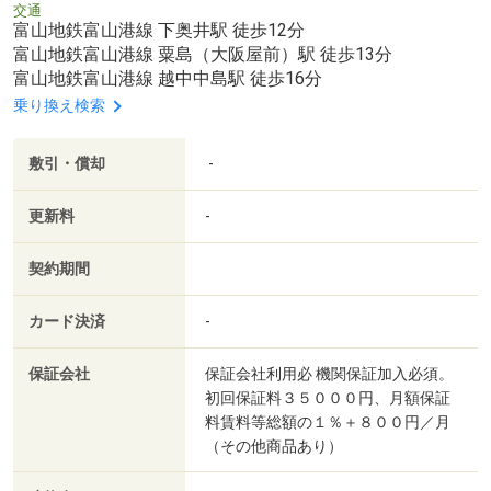
交通
富山地鉄富山港線 下奥井駅 徒歩12分
富山地鉄富山港線 粟島（大阪屋前）駅 徒歩13分
富山地鉄富山港線 越中中島駅 徒歩16分
乗り換え検索
敷引・償却
-
更新料
-
契約期間
カード決済
-
保証会社
保証会社利用必 機関保証加入必須。
初回保証料３５０００円、月額保証
料賃料等総額の１％＋８００円／月
（その他商品あり）