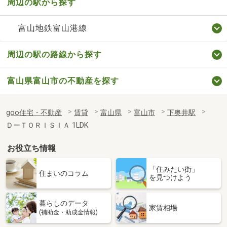
周辺の駅から探す
富山地鉄富山港線
周辺の駅の路線から探す
富山県富山市の不動産を探す
goo住宅・不動産
賃貸
富山県
富山市
下奥井駅
ＤーＴＯＲＩＳＩＡ 1LDK
お役立ち情報
「住みたい街」
住まいのコラム
を見つけよう
暮らしのデータ
家賃相場
(補助金・助成金情報)