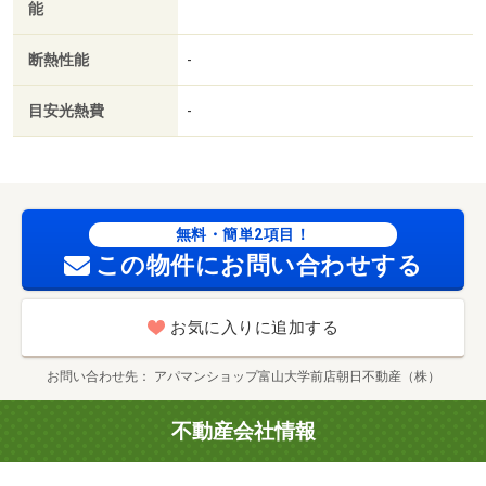
能
／ネット使用料不要／築２年以内／２４時間換気システム
／築３年以内／トイレ未使用／２駅利用可／敷地内ごみ置
断熱性能
-
き場／築５年以内／ＬＤＫ１２畳以上／都市ガス／室内物
干機／ＢＳ／保証会社利用可／ＩＴ重説 対応物件／アル
目安光熱費
-
ビス（株）／奥田店（スーパー）まで２６５ｍ／ローソン
（コンビニ）まで２８２ｍ／ファミリーマート（コンビ
ニ）まで５３８ｍ／奥田北小学校（小学校）まで５９４ｍ
／ウエルシア（スーパー）まで６２０ｍ／クスリのアオキ
（スーパー）まで６４１ｍ/賃貸戸数:8戸
無料・簡単2項目！
この物件にお問い合わせする
お気に入りに追加する
お問い合わせ先
アパマンショップ富山大学前店朝日不動産（株）
不動産会社情報