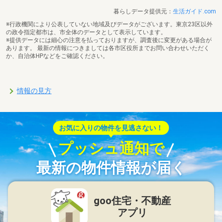
暮らしデータ提供元：
生活ガイド.com
※行政機関により公表していない地域及びデータがございます。東京23区以外
の政令指定都市は、市全体のデータとして表示しています。
※提供データには細心の注意を払っておりますが、調査後に変更がある場合が
あります。 最新の情報につきましては各市区役所までお問い合わせいただく
か、自治体HPなどをご確認ください。
情報の見方
お気に入りの物件を見逃さない！
プッシュ通知で
最新の物件情報が届く
goo住宅・不動産
アプリ