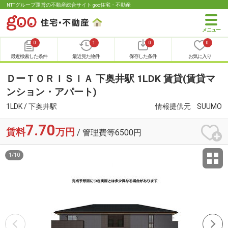
NTTグループ運営の不動産総合サイト goo住宅・不動産
0
1
0
0
最近検索した条件
最近見た物件
保存した条件
お気に入り
ＤーＴＯＲＩＳＩＡ 下奥井駅 1LDK 賃貸(賃貸マ
ンション・アパート)
1LDK / 下奥井駅
情報提供元
SUUMO
7.70
賃料
万円
/ 管理費等6500円
1
/
10