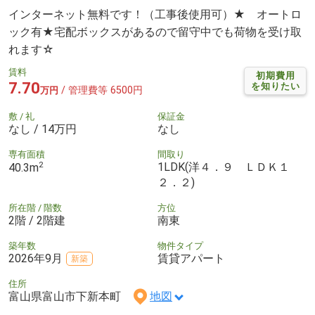
インターネット無料です！（工事後使用可）★ オートロ
ック有★宅配ボックスがあるので留守中でも荷物を受け取
れます☆
賃料
初期費用
7.70
を知りたい
/ 管理費等 6500円
万円
敷 / 礼
保証金
なし / 14万円
なし
専有面積
間取り
2
1LDK(洋４．９ ＬＤＫ１
40.3m
２．２)
所在階 / 階数
方位
2階 / 2階建
南東
築年数
物件タイプ
2026年9月
賃貸アパート
新築
住所
富山県富山市下新本町
地図