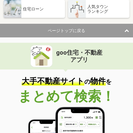
人気タウン
住宅ローン
ランキング
ページトップに戻る
goo住宅・不動産
アプリ
大手不動産サイト
物件
の
を
まとめて検索！