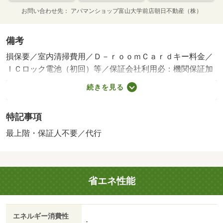
お問い合わせ先
アパマンショップ富山大学前店朝日不動産（株）
備考
損保要／室内清掃費用／Ｄ－ｒｏｏｍＣａｒｄキー料金／
ＩＣロック電池（初回）等／保証会社利用必：機関保証加
入必須。初回保証料３５０００円、月額保証料賃料等総額
続きを見る
の１％＋８００円／月（その他商品あり）／［退去時費
用 退去費用実費精算※故意・過失等別途実費］ルームク
特記事項
リーニング料金に、エアコンクリーニング費用を含みま
す。 保証会社：株式会社イントラスト／バストイレ別
最上階・保証人不要／代行
／バルコニー／エアコン／クロゼット／フローリング／シ
ャワー付洗面台／ＴＶインターホン／浴室乾燥機／オート
ロック／室内洗濯置／シューズボックス／システムキッチ
省エネ性能
ン／追焚機能浴室／温水洗浄便座／洗面所独立／洗面化粧
台／駐輪場／宅配ボックス／ＣＡＴＶ／最上階／敷金不要
／対面式キッチン／ＩＨクッキングヒーター／照明付／ウ
エネルギー消費性
ォークインクロゼット／保証人不要／二人入居相談／物置
-