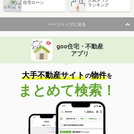
人気タウン
住宅ローン
ランキング
ページトップに戻る
goo住宅・不動産
アプリ
大手不動産サイト
物件
の
を
まとめて検索！