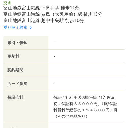
交通
富山地鉄富山港線 下奥井駅 徒歩12分
富山地鉄富山港線 粟島（大阪屋前）駅 徒歩13分
富山地鉄富山港線 越中中島駅 徒歩16分
乗り換え検索
敷引・償却
-
更新料
-
契約期間
カード決済
-
保証会社
保証会社利用必 機関保証加入必須。
初回保証料３５０００円、月額保証
料賃料等総額の１％＋８００円／月
（その他商品あり）