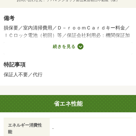
備考
損保要／室内清掃費用／Ｄ－ｒｏｏｍＣａｒｄキー料金／
ＩＣロック電池（初回）等／保証会社利用必：機関保証加
入必須。初回保証料３５０００円、月額保証料賃料等総額
続きを見る
の１％＋８００円／月（その他商品あり）／［退去時費
用 退去費用実費精算※故意・過失等別途実費］ルームク
特記事項
リーニング料金に、エアコンクリーニング費用を含みま
す。 保証会社：株式会社イントラスト／バストイレ別
保証人不要／代行
／バルコニー／エアコン／クロゼット／フローリング／シ
ャワー付洗面台／ＴＶインターホン／浴室乾燥機／オート
ロック／室内洗濯置／シューズボックス／システムキッチ
省エネ性能
ン／追焚機能浴室／温水洗浄便座／洗面所独立／洗面化粧
台／駐輪場／宅配ボックス／ＣＡＴＶ／敷金不要／対面式
キッチン／ＩＨクッキングヒーター／照明付／保証人不要
エネルギー消費性
／物置／ネット使用料不要／床下収納／築２年以内／築３
-
能
年以内／トイレ未使用／防犯ガラス／２駅利用可／敷地内