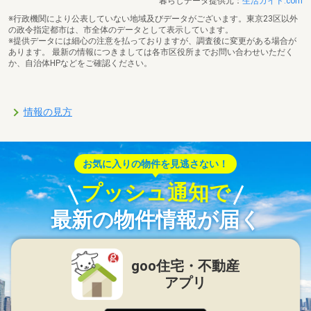
暮らしデータ提供元：
生活ガイド.com
※行政機関により公表していない地域及びデータがございます。東京23区以外
の政令指定都市は、市全体のデータとして表示しています。
※提供データには細心の注意を払っておりますが、調査後に変更がある場合が
あります。 最新の情報につきましては各市区役所までお問い合わせいただく
か、自治体HPなどをご確認ください。
情報の見方
お気に入りの物件を見逃さない！
プッシュ通知で
最新の物件情報が届く
goo住宅・不動産
アプリ