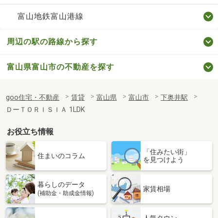
富山地鉄富山港線
周辺の駅の路線から探す
富山県富山市の不動産を探す
goo住宅・不動産
賃貸
富山県
富山市
下奥井駅
ＤーＴＯＲＩＳＩＡ 1LDK
お役立ち情報
「住みたい街」
住まいのコラム
を見つけよう
暮らしのデータ
家賃相場
(補助金・助成金情報)