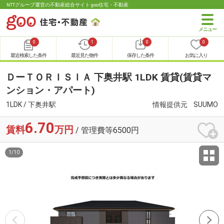
NTTグループ運営の不動産総合サイト goo住宅・不動産
0
1
0
0
最近検索した条件
最近見た物件
保存した条件
お気に入り
ＤーＴＯＲＩＳＩＡ 下奥井駅 1LDK 賃貸(賃貸マ
ンション・アパート)
1LDK / 下奥井駅
情報提供元
SUUMO
6.70
賃料
万円
/ 管理費等6500円
1
/
10