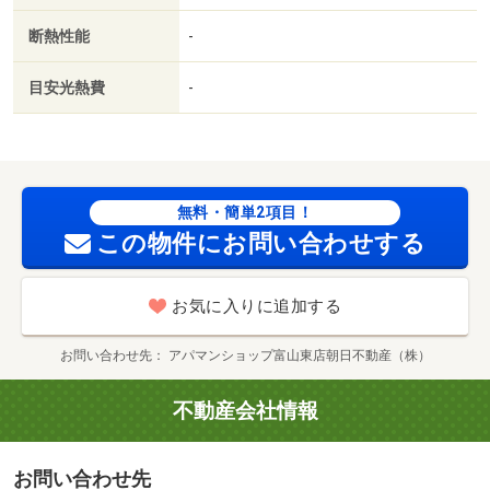
ごみ置き場／築５年以内／都市ガス／室内物干機／ＢＳ／
断熱性能
-
保証会社利用可／ＩＴ重説 対応物件／アルビス（株）／
奥田店（スーパー）まで２６５ｍ／ローソン（コンビニ）
目安光熱費
-
まで２８２ｍ／ファミリーマート（コンビニ）まで５３８
ｍ／奥田北小学校（小学校）まで５９４ｍ／ウエルシア
（スーパー）まで６２０ｍ／クスリのアオキ（スーパー）
まで６４１ｍ/賃貸戸数:8戸
無料・簡単2項目！
この物件にお問い合わせする
お気に入りに追加する
お問い合わせ先
アパマンショップ富山東店朝日不動産（株）
不動産会社情報
お問い合わせ先