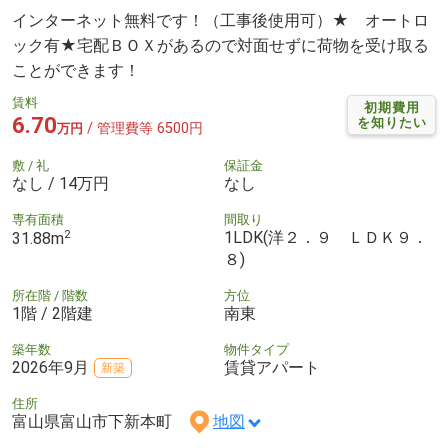
インターネット無料です！（工事後使用可）★ オートロ
ック有★宅配ＢＯＸがあるので対面せずに荷物を受け取る
ことができます！
賃料
初期費用
6.70
を知りたい
/ 管理費等 6500円
万円
敷 / 礼
保証金
なし / 14万円
なし
専有面積
間取り
2
1LDK(洋２．９ ＬＤＫ９．
31.88m
８)
所在階 / 階数
方位
1階 / 2階建
南東
築年数
物件タイプ
2026年9月
賃貸アパート
新築
住所
富山県富山市下新本町
地図