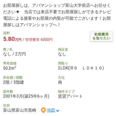
お部屋探しは、アパマンショップ富山大学前店へお任せく
ださい★ 当店では来店不要でお部屋探しができるテレビ
電話による接客やお部屋の内覧が可能でございます！お部
屋探しはアパマンショップへ！
賃料
初期費用
5.80
を知りたい
/ 管理費等 6000円
万円
敷 / 礼
保証金
なし / 2万円
なし
専有面積
間取り
2
2LDK(洋６ ＬＤＫ１６)
50.2m
所在階 / 階数
方位
2階 / 3階建
南
築年数
物件タイプ
2001年3月(築25年6ヶ月)
賃貸アパート
住所
富山県富山市黒崎
地図