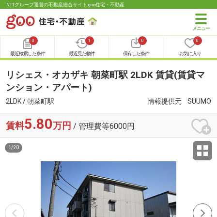
NTTグループ運営の不動産総合サイト goo住宅・不動産
0
1
0
0
最近検索した条件
最近見た物件
保存した条件
お気に入り
リシェス・オカザキ 朝菜町駅 2LDK 賃貸(賃貸マ
ンション・アパート)
2LDK / 朝菜町駅
情報提供元
SUUMO
5.80
賃料
万円
/ 管理費等6000円
1
/
20