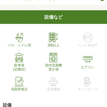
設備など
バス・トイレ別
2階以上
ペット相談可
駐車場
室内洗濯機
エアコン
(近隣含)
置き場
洗面所独立
追焚機能
オートロック
設備