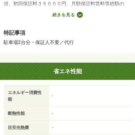
須。初回保証料３５０００円、月額保証料賃料等総額の
１％＋８００円／月（その他商品あり）／駐２台可／［退
続きを見る
去時費用 退去費用実費精算※故意・過失等別途実費］ル
ームクリーニング料金に、エアコンクリーニング費用を含
特記事項
みます。町会費３００円／月 保証会社：株式会社イン
トラスト／バストイレ別／バルコニー／エアコン／クロゼ
駐車場2台分・保証人不要／代行
ット／シャワー付洗面台／ＴＶインターホン／室内洗濯置
／シューズボックス／システムキッチン／温水洗浄便座／
脱衣所／洗面所独立／洗面化粧台／２口コンロ／駐輪場／
省エネ性能
即入居可／敷金不要／ＩＨクッキングヒーター／照明付／
全居室洋室／灯油暖房／保証人不要／駐車２台可／ＬＤＫ
１５畳以上／物置／ネット使用料不要／融雪機／敷地内ご
エネルギー消費性
み置き場／駐車並列２台／ＬＤＫ１２畳以上／全居室６畳
-
能
以上／室内物干機／ＢＳ／保証会社利用可／ＩＴ重説 対
応物件／セブンイレブン（コンビニ）まで３３４ｍ／ロー
断熱性能
-
ソン（コンビニ）まで４５５ｍ／セブンイレブン（コンビ
ニ）まで６６０ｍ／セブンイレブン（コンビニ）まで１０
目安光熱費
-
１４ｍ／セブンイレブン（コンビニ）まで２００４ｍ／フ