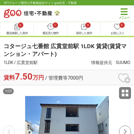
NTTグループ運営の不動産総合サイト goo住宅・不動産
0
1
0
0
最近検索した条件
最近見た物件
保存した条件
お気に入り
コタージュ七番館 広貫堂前駅 1LDK 賃貸(賃貸マ
ンション・アパート)
1LDK / 広貫堂前駅
情報提供元
SUUMO
7.50
賃料
万円
/ 管理費等7000円
1
/
20