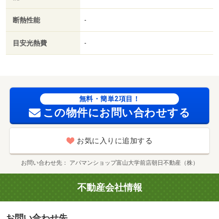
用料不要／床下収納／築２年以内／築３年以内／トイレ未
使用／２駅利用可／駅徒歩５分以内／駅徒歩１０分以内／
断熱性能
-
築５年以内／ＬＤＫ１２畳以上／都市ガス／ＢＳ／礼金２
ヶ月／保証会社利用可／ＩＴ重説 対応物件／（株）ホク
目安光熱費
-
タテ／事業所内保育所きぼう保育園（幼稚園・保育園）ま
で３２７ｍ／認定こども園・立正幼稚園（幼稚園・保育
園）まで３６０ｍ／富山幼稚園（幼稚園・保育園）まで４
９５ｍ／中央小学校（小学校）まで３９０ｍ／富山聖マリ
ア保育園（幼稚園・保育園）まで５２０ｍ／セブンイレブ
無料・簡単2項目！
ン（コンビニ）まで４６９ｍ/賃貸戸数:6戸
この物件にお問い合わせする
お気に入りに追加する
お問い合わせ先
アパマンショップ富山大学前店朝日不動産（株）
不動産会社情報
お問い合わせ先