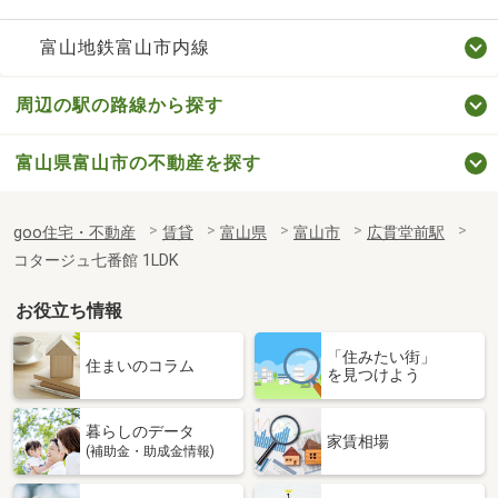
富山地鉄富山市内線
周辺の駅の路線から探す
富山県富山市の不動産を探す
goo住宅・不動産
賃貸
富山県
富山市
広貫堂前駅
コタージュ七番館 1LDK
お役立ち情報
「住みたい街」
住まいのコラム
を見つけよう
暮らしのデータ
家賃相場
(補助金・助成金情報)