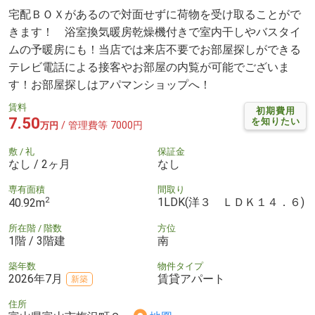
宅配ＢＯＸがあるので対面せずに荷物を受け取ることがで
きます！ 浴室換気暖房乾燥機付きで室内干しやバスタイ
ムの予暖房にも！当店では来店不要でお部屋探しができる
テレビ電話による接客やお部屋の内覧が可能でございま
す！お部屋探しはアパマンショップへ！
賃料
初期費用
7.50
を知りたい
/ 管理費等 7000円
万円
敷 / 礼
保証金
なし / 2ヶ月
なし
専有面積
間取り
2
1LDK(洋３ ＬＤＫ１４．６)
40.92m
所在階 / 階数
方位
1階 / 3階建
南
築年数
物件タイプ
2026年7月
賃貸アパート
新築
住所