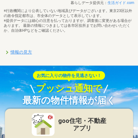
暮らしデータ提供元：
生活ガイド.com
※行政機関により公表していない地域及びデータがございます。東京23区以外
の政令指定都市は、市全体のデータとして表示しています。
※提供データには細心の注意を払っておりますが、調査後に変更がある場合が
あります。 最新の情報につきましては各市区役所までお問い合わせいただく
か、自治体HPなどをご確認ください。
情報の見方
お気に入りの物件を見逃さない！
プッシュ通知で
最新の物件情報が届く
goo住宅・不動産
アプリ