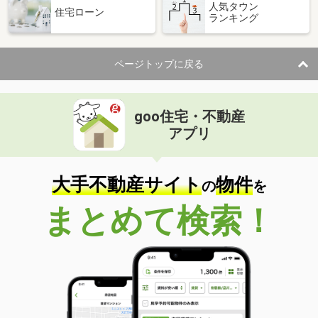
人気タウン
住宅ローン
ランキング
ページトップに戻る
goo住宅・不動産
アプリ
大手不動産サイト
物件
の
を
まとめて検索！