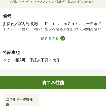
お問い合わせ先
アパマンショップ富山大学前店朝日不動産（株）
備考
損保要／室内清掃費用／Ｄ－ｒｏｏｍＣａｒｄキー料金／
ＩＣロック電池（初回）等／保証会社利用必：機関保証加
入必須。初回保証料３５０００円、月額保証料賃料等総額
続きを見る
の１％＋８００円／月（その他商品あり）／ペット相談／
［退去時費用 退去費用実費精算※故意・過失等別途実
特記事項
費］ルームクリーニング料金にエアコンクリーニング費用
を含みます。 保証会社：株式会社イントラスト／バス
ペット相談可・保証人不要／代行
トイレ別／バルコニー／エアコン／クロゼット／フローリ
ング／シャワー付洗面台／ＴＶインターホン／浴室乾燥機
／室内洗濯置／シューズボックス／システムキッチン／追
省エネ性能
焚機能浴室／温水洗浄便座／洗面所独立／洗面化粧台／駐
輪場／宅配ボックス／ＣＡＴＶ／即入居可／敷金不要／対
面式キッチン／防犯カメラ／ペット相談／ＩＨクッキング
エネルギー消費性
ヒーター／照明付／保証人不要／二人入居相談／ネット使
-
能