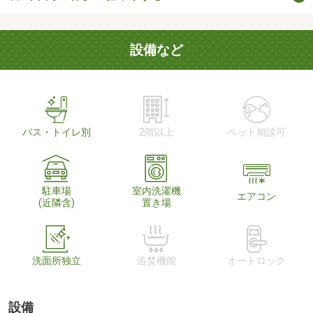
設備など
バス・トイレ別
2階以上
ペット相談可
駐車場
室内洗濯機
エアコン
(近隣含)
置き場
洗面所独立
追焚機能
オートロック
設備