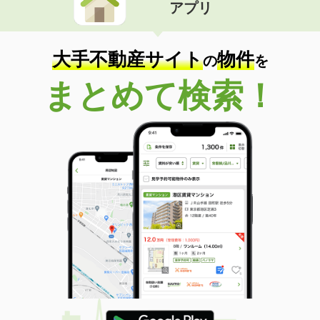
アプリ
大手不動産サイト
物件
の
を
まとめて検索！