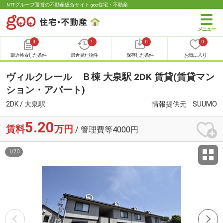
NTTグループ運営の不動産総合サイト goo住宅・不動産
0
1
0
0
最近検索した条件
最近見た物件
保存した条件
お気に入り
ヴィルクレール Ｂ棟 大泉駅 2DK 賃貸(賃貸マン
ション・アパート)
2DK / 大泉駅
情報提供元
SUUMO
5.20
賃料
万円
/ 管理費等4000円
1
/
20