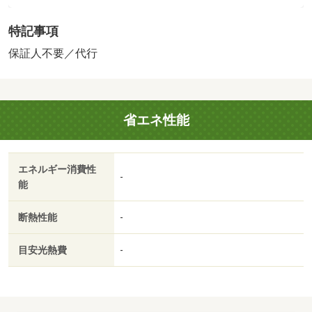
はご契約前にＬＰガス事業者にご確認いただけます。 ル
特記事項
ームクリーニング料金に、エアコンクリーニング費用を含
みます。町会費は月額です。 保証会社：株式会社イン
保証人不要／代行
トラスト／バストイレ別／バルコニー／エアコン／ガスコ
ンロ対応／クロゼット／ＴＶインターホン／室内洗濯置／
シューズボックス／温水洗浄便座／脱衣所／洗面所独立／
省エネ性能
駐輪場／押入／即入居可／敷金不要／保証人不要／物置／
床下収納／和室／全居室６畳以上／プロパンガス／洗面所
にドア／ＢＳ／礼金１ヶ月／保証会社利用可／ＩＴ重説
エネルギー消費性
対応物件／Ｗｅｌｃｉａ薬局（ドラッグストア）まで３６
-
能
６ｍ／（株）大阪屋ショップ／秋吉店（スーパー）まで５
２６ｍ／セブンイレブン（コンビニ）まで４８１ｍ／ロー
断熱性能
-
ソン（コンビニ）まで４２８ｍ／ファミリーマート（コン
ビニ）まで４３８ｍ／Ｖ－ｄｒｕｇ（ドラッグストア）ま
目安光熱費
-
で７１５ｍ/賃貸戸数:8戸