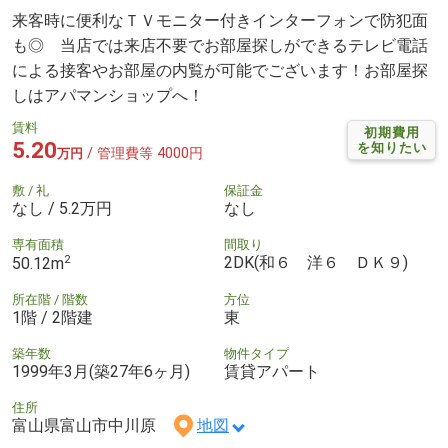
来客時に便利なＴＶモニター付きインターフォンで防犯面
も◎ 当店では来店不要でお部屋探しができるテレビ電話
による接客やお部屋の内覧が可能でございます！お部屋探
しはアパマンショップへ！
賃料
初期費用
5.20
を知りたい
/ 管理費等 4000円
万円
敷 / 礼
保証金
なし / 5.2万円
なし
専有面積
間取り
2
2DK(和６ 洋６ ＤＫ９)
50.12m
所在階 / 階数
方位
1階 / 2階建
東
築年数
物件タイプ
1999年3月(築27年6ヶ月)
賃貸アパート
住所
富山県富山市中川原
地図