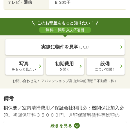
テレビ・通信
ＢＳ端子
このお部屋をもっと知りたい！
無料・簡単入力2項目
実際に物件を見学
したい
写真
初期費用
設備
をもっと見たい
を聞く
について聞く
お問い合わせ先
アパマンショップ富山大学前店朝日不動産（株）
備考
損保要／室内清掃費用／保証会社利用必：機関保証加入必
須。初回保証料３５０００円、月額保証料賃料等総額の
１％＋８００円／月（その他商品あり）／［退去時費用
続きを見る
退去費用実費精算※故意・過失等別途実費］ＬＰガス料金