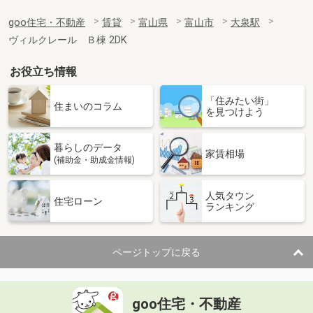
goo住宅・不動産
賃貸
富山県
富山市
大泉駅
ヴィルクレール Ｂ棟 2DK
お役立ち情報
「住みたい街」
住まいのコラム
を見つけよう
暮らしのデータ
家賃相場
(補助金・助成金情報)
人気タウン
住宅ローン
ランキング
ページトップに戻る
goo住宅・不動産