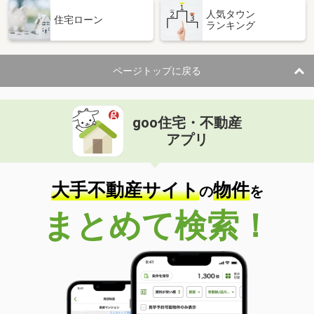
人気タウン
住宅ローン
ランキング
ページトップに戻る
goo住宅・不動産
アプリ
大手不動産サイト
物件
の
を
まとめて検索！