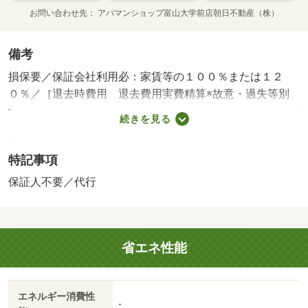
お問い合わせ先
アパマンショップ富山大学前店朝日不動産（株）
備考
損保要／保証会社利用必：家賃等の１００％または１２
０％／［退去時費用 退去費用実費精算※故意・過失等別
途実費］環境維持費：１ヶ月５５０円（税込）、鍵交換
続きを見る
費：ご契約時１６５００円（税込）、退去時清掃費：５２
２５０円（税込）、インターネット利用料：有料、更新手
特記事項
数料：１６５００円（税込）、保証委託料：必要 保証会
社：プラザ賃貸保証／バストイレ別／エアコン／浴室乾燥
保証人不要／代行
機／駐輪場／宅配ボックス／敷金不要／保証人不要／電子
キー／２駅利用可／駅徒歩１０分以内／プロパンガス／礼
金１ヶ月／保証会社利用可／Ｖドラッグ（スーパー）まで
省エネ性能
６６０ｍ／（株）大阪屋ショップ／城川原店（スーパー）
まで６２０ｍ／ファミリーマート（コンビニ）まで１２５
３ｍ／セブンイレブン（コンビニ）まで８３４ｍ／アルビ
エネルギー消費性
ス（株）／奥田店（スーパー）まで１５６７ｍ／ローソン
-