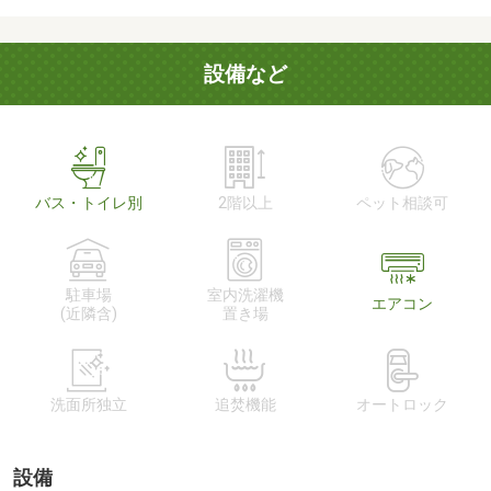
設備など
バス・トイレ別
2階以上
ペット相談可
駐車場
室内洗濯機
エアコン
(近隣含)
置き場
洗面所独立
追焚機能
オートロック
設備