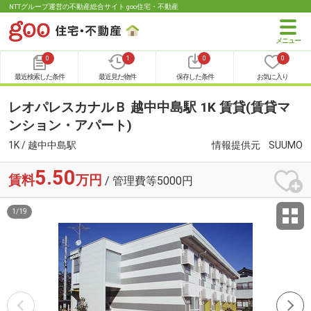
NTTグループ運営の不動産総合サイト goo住宅・不動産
0
1
0
0
最近検索した条件
最近見た物件
保存した条件
お気に入り
レオパレスカナルＢ 越中中島駅 1K 賃貸(賃貸マ
ンション・アパート)
1K / 越中中島駅
情報提供元
SUUMO
5.50
賃料
万円
/ 管理費等5000円
1
/
19