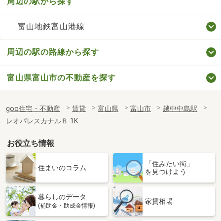
周辺の駅から探す
富山地鉄富山港線
周辺の駅の路線から探す
富山県富山市の不動産を探す
goo住宅・不動産
賃貸
富山県
富山市
越中中島駅
レオパレスカナルＢ 1K
お役立ち情報
「住みたい街」
住まいのコラム
を見つけよう
暮らしのデータ
家賃相場
(補助金・助成金情報)