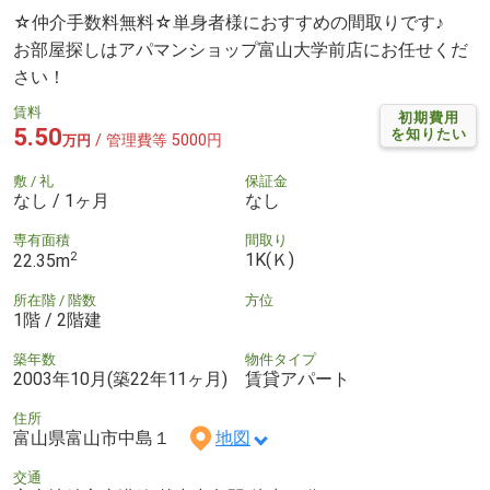
☆仲介手数料無料☆単身者様におすすめの間取りです♪
お部屋探しはアパマンショップ富山大学前店にお任せくだ
さい！
賃料
初期費用
5.50
を知りたい
/ 管理費等 5000円
万円
敷 / 礼
保証金
なし / 1ヶ月
なし
専有面積
間取り
2
1K(Ｋ)
22.35m
所在階 / 階数
方位
1階 / 2階建
築年数
物件タイプ
2003年10月(築22年11ヶ月)
賃貸アパート
住所
富山県富山市中島１
地図
交通