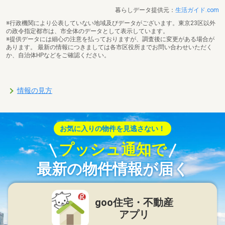
暮らしデータ提供元：
生活ガイド.com
※行政機関により公表していない地域及びデータがございます。東京23区以外
の政令指定都市は、市全体のデータとして表示しています。
※提供データには細心の注意を払っておりますが、調査後に変更がある場合が
あります。 最新の情報につきましては各市区役所までお問い合わせいただく
か、自治体HPなどをご確認ください。
情報の見方
お気に入りの物件を見逃さない！
プッシュ通知で
最新の物件情報が届く
goo住宅・不動産
アプリ