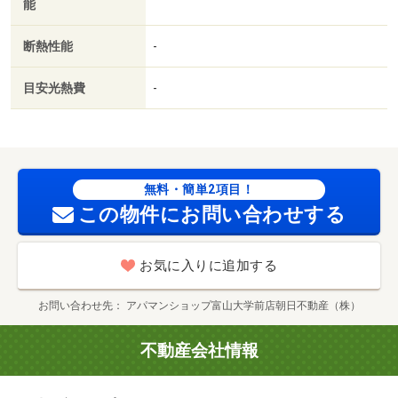
能
（コンビニ）まで１０５０ｍ/賃貸戸数:12戸
断熱性能
-
目安光熱費
-
無料・簡単2項目！
この物件にお問い合わせする
お気に入りに追加する
お問い合わせ先
アパマンショップ富山大学前店朝日不動産（株）
不動産会社情報