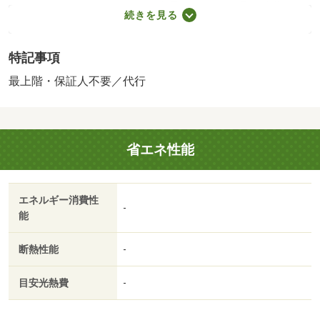
１％＋８００円／月（その他商品あり）／［退去時費用
続きを見る
退去費用実費精算※故意・過失等別途実費］ルームクリー
ニング料金に、エアコンクリーニング費用を含みます。町
特記事項
会費４００円／月 保証会社：株式会社イントラスト／
バストイレ別／バルコニー／エアコン／ガスコンロ対応／
最上階・保証人不要／代行
フローリング／シャワー付洗面台／ＴＶインターホン／室
内洗濯置／シューズボックス／システムキッチン／温水洗
浄便座／洗面所独立／洗面化粧台／駐輪場／宅配ボックス
省エネ性能
／押入／ＣＡＴＶ／即入居可／最上階／敷金不要／照明付
／保証人不要／ＬＤＫ１５畳以上／ネット使用料不要／２
駅利用可／敷地内ごみ置き場／ＬＤＫ１２畳以上／和室／
エネルギー消費性
全居室６畳以上／都市ガス／洗面所にドア／礼金１ヶ月／
-
能
保証会社利用可／ＩＴ重説 対応物件／クスリのアオキ
（ドラッグストア）まで２８５ｍ／ファミリーマート（コ
断熱性能
-
ンビニ）まで３５５ｍ／ローソン（コンビニ）まで４９０
ｍ／セブンイレブン（コンビニ）まで５７３ｍ/賃貸戸
目安光熱費
-
数:12戸