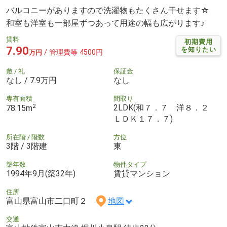
バルコニーがありますので洗濯物もたくさん干せます☆
和室も洋室も一部屋ずつあって用途の幅も広がります♪
賃料
初期費用
7.90
を知りたい
/ 管理費等 4500円
万円
敷 / 礼
保証金
なし / 7.9万円
なし
専有面積
間取り
2
2LDK(和７．７ 洋８．２
78.15m
ＬＤＫ１７．７)
所在階 / 階数
方位
3階 / 3階建
東
築年数
物件タイプ
1994年9月(築32年)
賃貸マンション
住所
富山県富山市二口町２
地図
交通