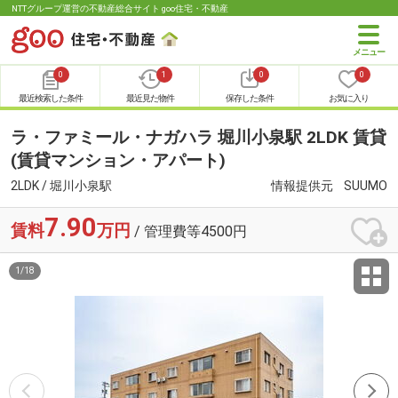
NTTグループ運営の不動産総合サイト goo住宅・不動産
0
1
0
0
最近検索した条件
最近見た物件
保存した条件
お気に入り
ラ・ファミール・ナガハラ 堀川小泉駅 2LDK 賃貸
(賃貸マンション・アパート)
2LDK / 堀川小泉駅
情報提供元
SUUMO
7.90
賃料
万円
/ 管理費等4500円
1
/
18