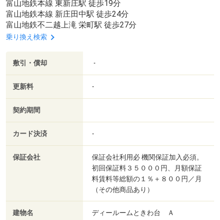
富山地鉄本線 東新庄駅 徒歩19分
富山地鉄本線 新庄田中駅 徒歩24分
富山地鉄不二越上滝 栄町駅 徒歩27分
乗り換え検索
敷引・償却
-
更新料
-
契約期間
カード決済
-
保証会社
保証会社利用必 機関保証加入必須。
初回保証料３５０００円、月額保証
料賃料等総額の１％＋８００円／月
（その他商品あり）
建物名
ディールームときわ台 Ａ