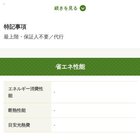
保証料賃料等総額の１％＋８００円／月（その他商品あ
続きを見る
り）／［退去時費用 退去費用実費精算※故意・過失等別
途実費］ルームクリーニング料金にエアコンクリーニング
特記事項
費用を含みます。 保証会社：株式会社イントラスト／
バストイレ別／バルコニー／エアコン／ガスコンロ対応／
最上階・保証人不要／代行
クロゼット／フローリング／シャワー付洗面台／ＴＶイン
ターホン／室内洗濯置／シューズボックス／追焚機能浴室
／温水洗浄便座／脱衣所／洗面所独立／洗面化粧台／２口
省エネ性能
コンロ／駐輪場／ＣＡＴＶ／即入居可／最上階／敷金不要
／照明付／保証人不要／２沿線利用可／物置／複層ガラス
／２駅利用可／敷地内ごみ置き場／都市ガス／洗面所にド
エネルギー消費性
ア／ＢＳ／保証会社利用可／ＩＴ重説 対応物件／アルビ
-
能
ス（株）／経堂店（スーパー）まで５２３ｍ／ローソン
（コンビニ）まで５１７ｍ／セブンイレブン（コンビニ）
断熱性能
-
まで５７５ｍ／セブンイレブン（コンビニ）まで８３１ｍ
／ローソン（コンビニ）まで８８３ｍ／ファミリーマート
目安光熱費
-
（コンビニ）まで１０１２ｍ/賃貸戸数:8戸