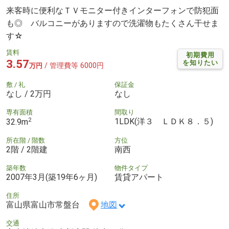
来客時に便利なＴＶモニター付きインターフォンで防犯面
も◎ バルコニーがありますので洗濯物もたくさん干せま
す☆
賃料
初期費用
3.57
を知りたい
/ 管理費等 6000円
万円
敷 / 礼
保証金
なし / 2万円
なし
専有面積
間取り
2
1LDK(洋３ ＬＤＫ８．５)
32.9m
所在階 / 階数
方位
2階 / 2階建
南西
築年数
物件タイプ
2007年3月(築19年6ヶ月)
賃貸アパート
住所
富山県富山市常盤台
地図
交通