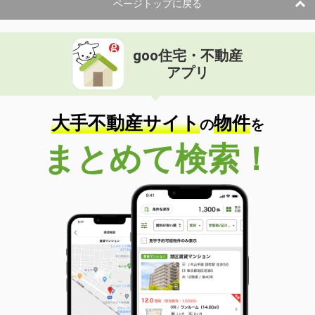
ページトップに戻る
goo住宅・不動産
アプリ
大手不動産サイト
物件
の
を
まとめて検索！