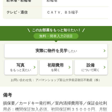
駐車場・駐輪場
駐輪場
テレビ・通信
ＣＡＴＶ、ＢＳ端子
このお部屋をもっと知りたい！
無料・簡単入力2項目
実際に物件を見学
したい
写真
初期費用
設備
をもっと見たい
を聞く
について聞く
お問い合わせ先
アパマンショップ富山大学前店朝日不動産（株）
備考
損保要／カードキー発行料／室内清掃費用等／保証会社利
用必：機関保証加入必須。初回保証料３５０００円、月額