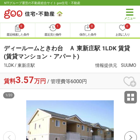
NTTグループ運営の不動産総合サイト goo住宅・不動産
0
1
0
0
最近検索した条件
最近見た物件
保存した条件
お気に入り
ディールームときわ台 Ａ 東新庄駅 1LDK 賃貸
(賃貸マンション・アパート)
1LDK / 東新庄駅
情報提供元
SUUMO
3.57
賃料
万円
/ 管理費等6000円
1
/
20