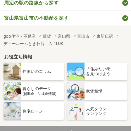
周辺の駅の路線から探す
富山県富山市の不動産を探す
goo住宅・不動産
賃貸
富山県
富山市
東新庄駅
ディールームときわ台 Ａ 1LDK
お役立ち情報
「住みたい街」
住まいのコラム
を見つけよう
暮らしのデータ
家賃相場
(補助金・助成金情報)
人気タウン
住宅ローン
ランキング