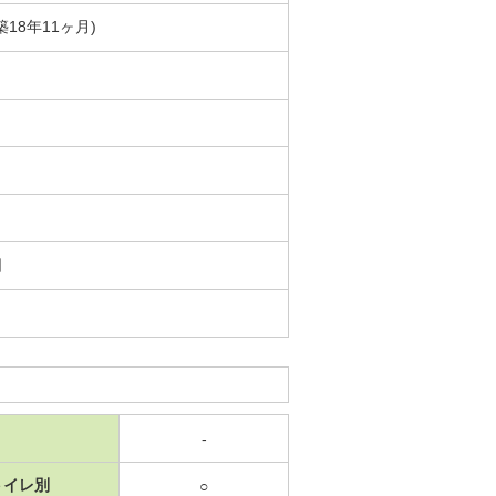
築18年11ヶ月)
日
-
トイレ別
○