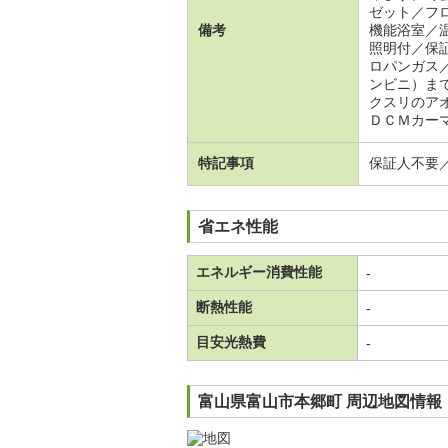
ゼット／フ
備考
機能浴室／
照明付／保
ロパンガス
ンビニ）ま
クスリのア
ＤＣＭカー
特記事項
保証人不要
省エネ性能
エネルギー消費性能
-
断熱性能
-
目安光熱費
-
富山県富山市本郷町 周辺地図情報