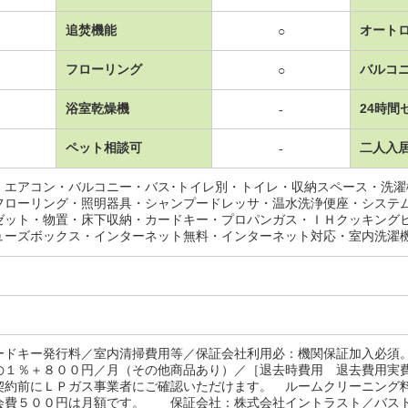
追焚機能
オート
○
フローリング
バルコ
○
浴室乾燥機
24時間
-
ペット相談可
二人入
-
・エアコン・バルコニー・バス･トイレ別・トイレ・収納スペース・洗
フローリング・照明器具・シャンプードレッサ・温水洗浄便座・システ
ゼット・物置・床下収納・カードキー・プロパンガス・ＩＨクッキング
ューズボックス・インターネット無料・インターネット対応・室内洗濯
ードキー発行料／室内清掃費用等／保証会社利用必：機関保証加入必須
の１％＋８００円／月（その他商品あり）／［退去時費用 退去費用実
契約前にＬＰガス事業者にご確認いただけます。 ルームクリーニング
会費５００円は月額です。 保証会社：株式会社イントラスト／バス