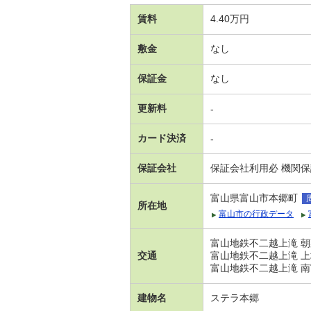
賃料
4.40万円
敷金
なし
保証金
なし
更新料
-
カード決済
-
保証会社
保証会社利用必 機関
富山県富山市本郷町
所在地
富山市の行政データ
富山地鉄不二越上滝 朝
交通
富山地鉄不二越上滝 上
富山地鉄不二越上滝 南
建物名
ステラ本郷