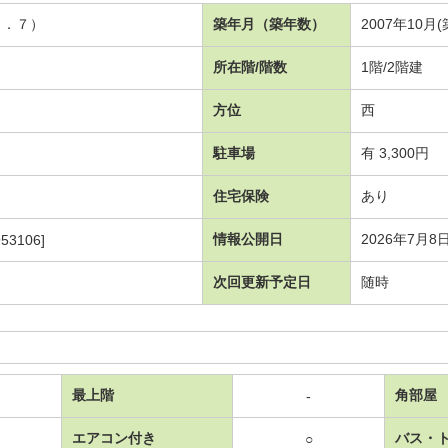
９．７）
築年月（築年数）
2007年10月(
所在階/階数
1階/2階建
方位
西
駐車場
有 3,300円
住宅保険
あり
情報公開日
2026年7月8
53106]
次回更新予定日
随時
最上階
角部屋
-
エアコン付き
バス・
○