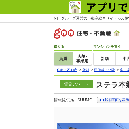
NTTグループ運営の不動産総合サイト goo
借りる
マンションを買う
店舗･
賃貸
新築
中
事業用
住宅・不動産
>
賃貸
>
甲信越・北陸
>
富山
ステラ本郷
賃貸アパート
情報提供元
SUUMO
印刷画面を表示