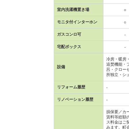
室内洗濯機置き場
○
モニタ付インターホン
○
ガスコンロ可
-
宅配ボックス
-
冷房・暖房
追焚機能・
設備
呂・クロー
所独立・シ
リフォーム履歴
-
リノベーション履歴
-
損保要／カ
賃料等総額
ス料金はご
みます。町