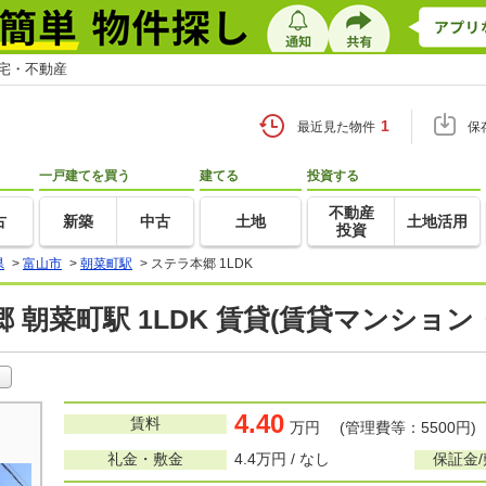
住宅・不動産
1
最近見た物件
保
一戸建てを買う
建てる
投資する
不動産
古
新築
中古
土地
土地活用
投資
県
>
富山市
>
朝菜町駅
>
ステラ本郷 1LDK
 朝菜町駅 1LDK 賃貸(賃貸マンション
4.40
賃料
万円 (管理費等：5500円)
礼金・敷金
4.4万円 / なし
保証金