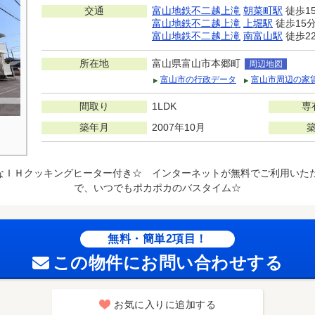
交通
富山地鉄不二越上滝
朝菜町駅
徒歩1
富山地鉄不二越上滝
上堀駅
徒歩15
富山地鉄不二越上滝
南富山駅
徒歩2
所在地
富山県富山市本郷町
周辺地図
富山市の行政データ
富山市周辺の家
間取り
1LDK
専
築年月
2007年10月
なＩＨクッキングヒーター付き☆ インターネットが無料でご利用いた
で、いつでもポカポカのバスタイム☆
無料・簡単2項目！
この物件にお問い合わせする
お気に入りに追加する