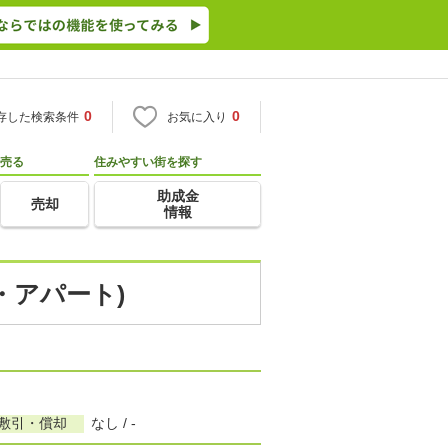
0
0
存した検索条件
お気に入り
売る
住みやすい街を探す
助成金
売却
情報
・アパート)
/敷引・償却
なし / -