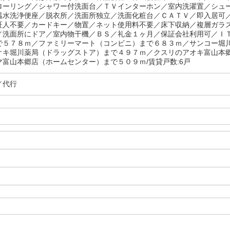
ローリング／シャワー付洗面台／ＴＶインターホン／室内洗濯置／シュ
温水洗浄便座／脱衣所／洗面所独立／洗面化粧台／ＣＡＴＶ／即入居可
証人不要／カードキー／物置／ネット使用料不要／床下収納／複層ガラ
／洗面所にドア／室内物干機／ＢＳ／礼金１ヶ月／保証会社利用可／Ｉ
で５７８ｍ／ファミリーマート（コンビニ）まで６８３ｍ／サンコー堀
オキ堀川薬局（ドラッグストア）まで４９７ｍ／クスリのアオキ富山本
マ富山本郷店（ホームセンター）まで５０９ｍ/賃貸戸数:6戸
／代行