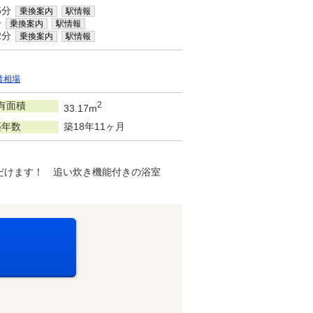
5分
乗換案内
駅情報
分
乗換案内
駅情報
2分
乗換案内
駅情報
賃相場
有面積
2
33.17m
築年数
築18年11ヶ月
だけます！ 追い炊き機能付きの浴室