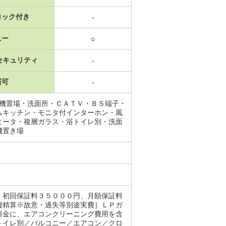
ロック付き
-
ニー
○
セキュリティ
-
居可
-
濯機置場・洗面所・ＣＡＴＶ・ＢＳ端子・
ムキッチン・モニタ付インターホン・風
ヒータ・複層ガラス・浴トイレ別・洗面
機置き場
。初回保証料３５０００円、月額保証料
費精算※故意・過失等別途実費］ＬＰガ
料金に、エアコンクリーニング費用を含
トイレ別／バルコニー／エアコン／クロ