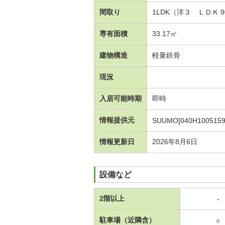
間取り
1LDK（洋３ ＬＤＫ
専有面積
33.17㎡
建物構造
軽量鉄骨
現況
入居可能時期
即時
情報提供元
SUUMO[040H1005159
情報更新日
2026年8月6日
設備など
2階以上
-
駐車場（近隣含）
○