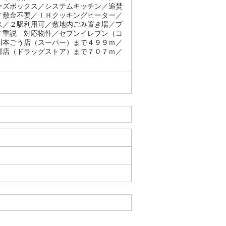
ーズボックス／システムキッチン／追焚
／敷金不要／ＩＨクッキングヒーター／
ス／２駅利用可／敷地内ごみ置き場／プ
Ｔ重説 対応物件／セブンイレブン（コ
川本ごう店（スーパー）まで４９９ｍ／
郷店（ドラッグストア）まで７０７ｍ／