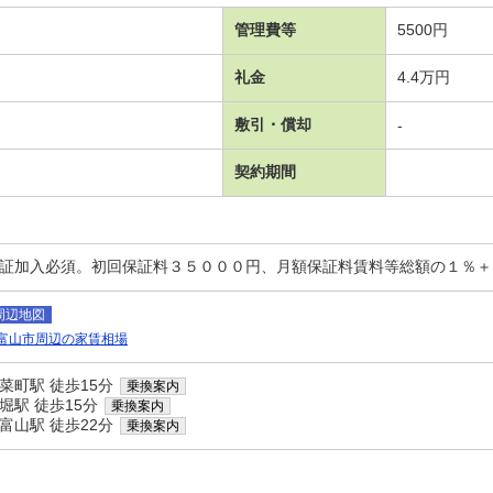
管理費等
5500円
礼金
4.4万円
敷引・償却
-
契約期間
保証加入必須。初回保証料３５０００円、月額保証料賃料等総額の１％
周辺地図
富山市周辺の家賃相場
菜町駅 徒歩15分
乗換案内
堀駅 徒歩15分
乗換案内
富山駅 徒歩22分
乗換案内