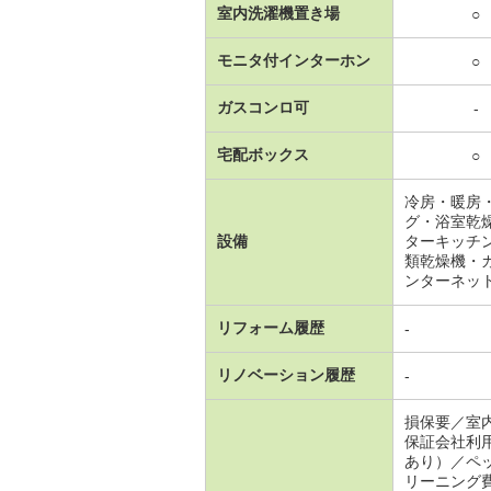
室内洗濯機置き場
○
モニタ付インターホン
○
ガスコンロ可
-
宅配ボックス
○
冷房・暖房
グ・浴室乾
設備
ターキッチ
類乾燥機・
ンターネッ
リフォーム履歴
-
リノベーション履歴
-
損保要／室
保証会社利
あり）／ペ
リーニング