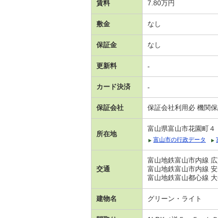
賃料
7.80万円
敷金
なし
保証金
なし
更新料
-
カード決済
-
保証会社
保証会社利用必 機関
富山県富山市花園町４
所在地
富山市の行政データ
富山地鉄富山市内線 広
交通
富山地鉄富山市内線 安
富山地鉄富山都心線 大
建物名
グリーン・ライト