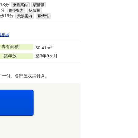
18分
乗換案内
駅情報
8分
乗換案内
駅情報
歩19分
乗換案内
駅情報
賃相場
専有面積
2
50.41m
築年数
築3年9ヶ月
ニー付。各部屋収納付き。