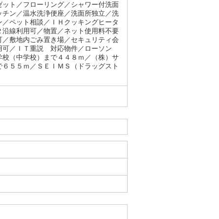
ゼット／フローリング／シャワー付洗面
ッチン／温水洗浄便座／洗面所独立／洗
ン／ペット相談／ＩＨクッキングヒータ
２沿線利用可／物置／ネット使用料不要
可／敷地内ごみ置き場／セキュリティ会
用可／ＩＴ重説 対応物件／ローソン
学校（中学校）まで４４８ｍ／（株）サ
で６５５ｍ／ＳＥＩＭＳ（ドラッグスト