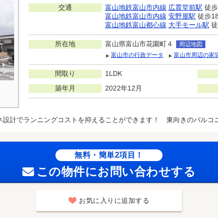
交通
富山地鉄富山市内線
広貫堂前駅
徒歩
富山地鉄富山市内線
安野屋駅
徒歩1
富山地鉄富山都心線
大手モール駅
徒
所在地
富山県富山市花園町４
周辺地図
富山市の行政データ
富山市周辺の家
間取り
1LDK
築年月
2022年12月
ネ設計でランニングコストを抑えることができます！ 東向きのバルコ
無料・簡単2項目！
この物件にお問い合わせする
お気に入りに追加する