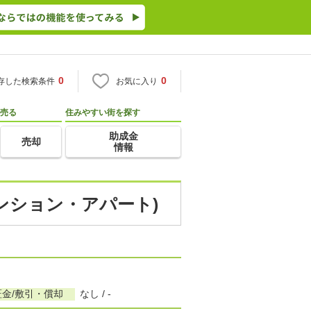
0
0
存した検索条件
お気に入り
売る
住みやすい街を探す
助成金
売却
情報
マンション・アパート)
証金/敷引・償却
なし / -