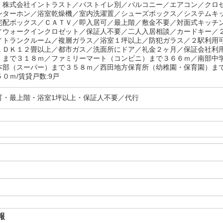
株式会社イントラスト／バストイレ別／バルコニー／エアコン／クロ
ンターホン／浴室乾燥機／室内洗濯置／シューズボックス／システムキ
宅配ボックス／ＣＡＴＶ／即入居可／最上階／敷金不要／対面式キッチ
／ウォークインクロゼット／保証人不要／二人入居相談／カードキー／
／トランクルーム／複層ガラス／浴室１坪以上／防犯ガラス／２駅利用
ＬＤＫ１２畳以上／都市ガス／洗面所にドア／礼金２ヶ月／保証会社利
）まで３１８ｍ／ファミリーマート（コンビニ）まで３６６ｍ／南部中
本部（スーパー）まで３５８ｍ／西田地方保育所（幼稚園・保育園）ま
０ｍ/賃貸戸数:9戸
可・最上階・浴室1坪以上・保証人不要／代行
報