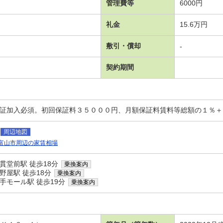
管理費等
6000円
礼金
15.6万円
敷引・償却
-
契約期間
保証加入必須。初回保証料３５０００円、月額保証料賃料等総額の１％
周辺地図
富山市周辺の家賃相場
貫堂前駅 徒歩18分
乗換案内
野屋駅 徒歩18分
乗換案内
手モール駅 徒歩19分
乗換案内