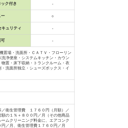
ロック付き
-
ニー
○
セキュリティ
-
居可
-
濯機置場・洗面所・ＣＡＴＶ・フローリン
水洗浄便座・システムキッチン・カウン
・物置・床下収納・トランクルーム・衣
別・洗面所独立・シューズボックス・イ
等／衛生管理費 １７６０円（月額）／
総額の１％＋８００円／月（その他商品
ルームクリーニング料金に、エアコンク
００円／月、衛生管理費１７６０円／月