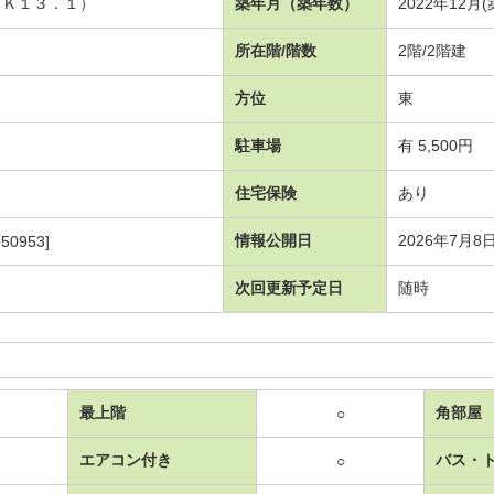
ＤＫ１３．１）
築年月（築年数）
2022年12月
所在階/階数
2階/2階建
方位
東
駐車場
有 5,500円
住宅保険
あり
情報公開日
2026年7月8
50953]
次回更新予定日
随時
最上階
角部屋
○
エアコン付き
バス・
○