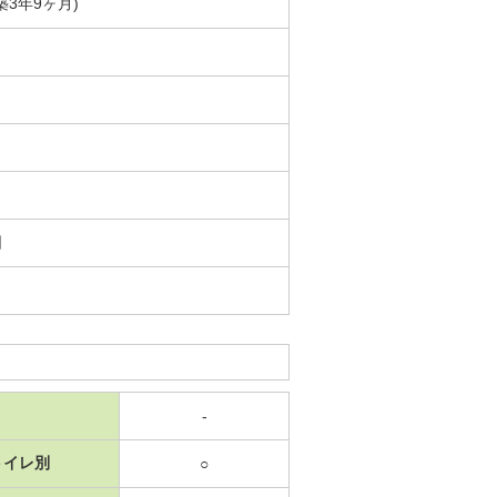
(築3年9ヶ月)
日
-
トイレ別
○