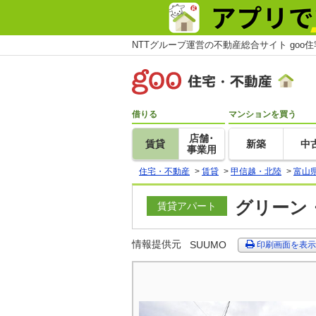
NTTグループ運営の不動産総合サイト goo
借りる
マンションを買う
店舗･
賃貸
新築
中
事業用
住宅・不動産
>
賃貸
>
甲信越・北陸
>
富山
グリーン・
賃貸アパート
情報提供元
SUUMO
印刷画面を表示