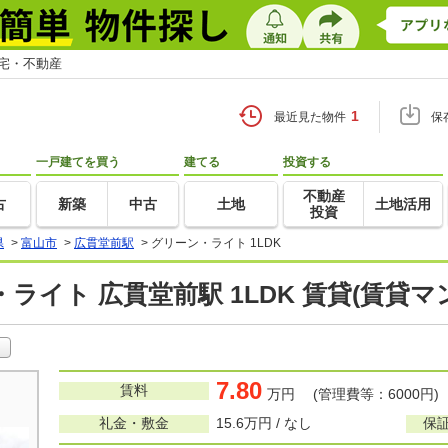
住宅・不動産
1
最近見た物件
保
一戸建てを買う
建てる
投資する
不動産
古
新築
中古
土地
土地活用
投資
県
>
富山市
>
広貫堂前駅
>
グリーン・ライト 1LDK
ライト 広貫堂前駅 1LDK 賃貸(賃貸
7.80
賃料
万円 (管理費等：6000円)
礼金・敷金
15.6万円 / なし
保