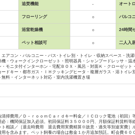
追焚機能
オート
-
フローリング
バルコ
○
浴室乾燥機
24時間
○
ペット相談可
二人入
○
・エアコン・バルコニー・バス･トイレ別・トイレ・収納スペース・洗
燥機・ウォークインクローゼット・照明器具・シャンプードレッサ・温
ン・モニタ付インターホン・宅配ＢＯＸ・風呂・対面Ｋ・クローゼット
カードキー・都市ガス・ＩＨクッキングヒータ・複層ガラス・浴トイレ
ト無料・インターネット対応・室内洗濯機置き場
内清掃費用／Ｄ－ｒｏｏｍＣａｒｄキー料金／ＩＣロック電池（初回）
用必：機関保証加入必須。初回保証料３５０００円、月額保証料賃料等
ット相談／［退去時費用 退去費用実費精算※故意・過失等別途実費］
費用を含みます。ペット飼養の場合は敷金１か月追加預託。町会費６