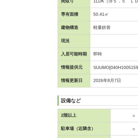
間取り
1LDK（洋５．５ Ｌ
専有面積
50.41㎡
建物構造
軽量鉄骨
現況
入居可能時期
即時
情報提供元
SUUMO[040H1005159
情報更新日
2026年8月7日
設備など
2階以上
○
駐車場（近隣含）
○