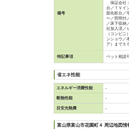
保証会社：
台／ＴＶイ
備考
面化粧台／
ー／照明付
／床下収納
社加入済／
（コンビニ
ンショウ／
ア）まで５５
特記事項
ペット相談
省エネ性能
エネルギー消費性能
-
断熱性能
-
目安光熱費
-
富山県富山市花園町４ 周辺地図情