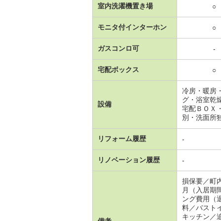
室内洗濯機置き場
○
モニタ付インターホン
○
ガスコンロ可
-
宅配ボックス
○
冷房・暖房
グ・浴室乾
設備
宅配ＢＯＸ
別・洗面所
リフォーム履歴
-
リノベーション履歴
-
損保要／町
月（入居期
ング費用（
料／バスト
キッチン／
備考