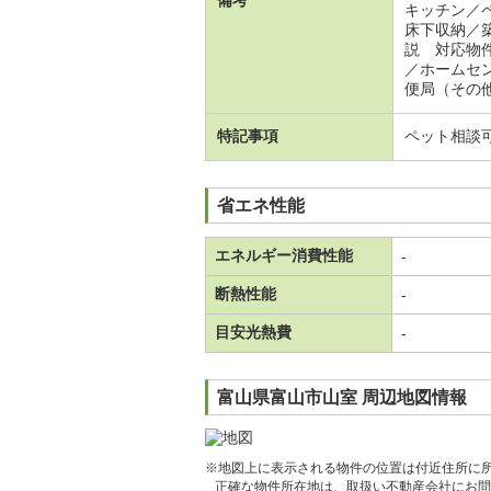
キッチン／
床下収納／
説 対応物
／ホームセ
便局（その他
特記事項
ペット相談
省エネ性能
エネルギー消費性能
-
断熱性能
-
目安光熱費
-
富山県富山市山室 周辺地図情報
※地図上に表示される物件の位置は付近住所に
正確な物件所在地は、取扱い不動産会社にお問