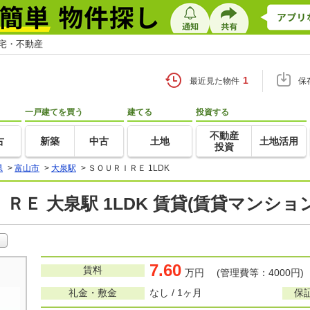
住宅・不動産
1
最近見た物件
保
一戸建てを買う
建てる
投資する
不動産
古
新築
中古
土地
土地活用
投資
県
>
富山市
>
大泉駅
>
ＳＯＵＲＩＲＥ 1LDK
ＲＥ 大泉駅 1LDK 賃貸(賃貸マンショ
7.60
賃料
万円 (管理費等：4000円)
礼金・敷金
なし / 1ヶ月
保