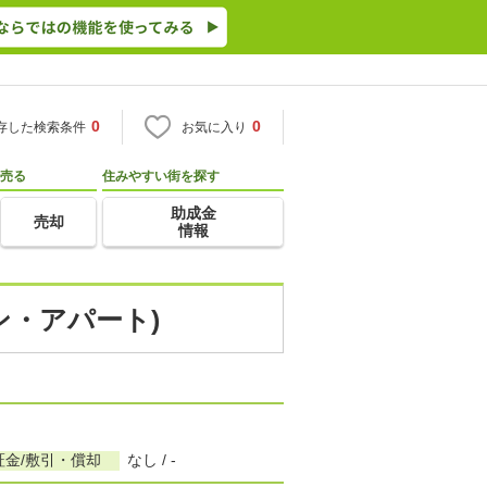
0
0
存した検索条件
お気に入り
売る
住みやすい街を探す
助成金
売却
情報
ン・アパート)
証金/敷引・償却
なし / -