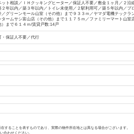
ペット相談／ＩＨクッキングヒーター／保証人不要／敷金１ヶ月／２沿
築２年以内／築３年以内／トイレ未使用／２駅利用可／築５年以内／プ
件／グリーンモール山室（その他）まで９３３ｍ／ヤマダ電機テックラ
ンタームサシ富山店（その他）まで１１７５ｍ／ファミリーマート山室
）まで６１４ｍ/賃貸戸数:14戸
可・保証人不要／代行
所在することを表すものであり、実際の物件所在地とは異なる場合がございます。
い合わせください。