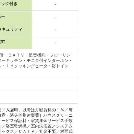
ロック付き
-
ニー
-
セキュリティ
-
居可
-
面所・ＣＡＴＶ・追焚機能・フローリン
ターキッチン・モニタ付インターホン・
ス・ＩＨクッキングヒータ・浴トイレ
円／入居時、以降は月額賃料の１％／毎
故意・過失等別途実費］ハウスクリーニ
サービス保証料・家賃集金サービス手数
ン／浴室乾燥機／室内洗濯置／システム
ボックス／ＣＡＴＶ／礼金不要／対面式