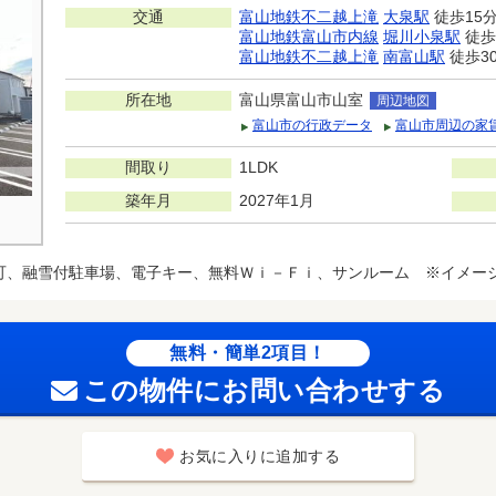
交通
富山地鉄不二越上滝
大泉駅
徒歩15
富山地鉄富山市内線
堀川小泉駅
徒歩
富山地鉄不二越上滝
南富山駅
徒歩3
所在地
富山県富山市山室
周辺地図
富山市の行政データ
富山市周辺の家
間取り
1LDK
築年月
2027年1月
可、融雪付駐車場、電子キー、無料Ｗｉ－Ｆｉ、サンルーム ※イメー
無料・簡単2項目！
この物件にお問い合わせする
お気に入りに追加する