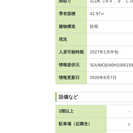
間取り
1LDK（洋４．９ Ｌ
専有面積
42.97㎡
建物構造
鉄骨
現況
入居可能時期
2027年1月中旬
情報提供元
SUUMO[040H1005159
情報更新日
2026年8月7日
設備など
2階以上
-
駐車場（近隣含）
○