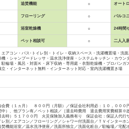
追焚機能
オート
○
フローリング
バルコ
○
浴室乾燥機
24時間
○
ペット相談可
二人入
○
・エアコン・バス･トイレ別・トイレ・収納スペース・洗濯機置場・洗
燥機・シャンプードレッサ・温水洗浄便座・システムキッチン・カウン
・駐輪場・風呂・対面Ｋ・床下収納・専用庭・衣類乾燥機・プロパンガ
独立・インターネット無料・インターネット対応・室内洗濯機置き場
内会費（１ヵ月） ８００円（月額）／保証会社利用必：１０，０００
間中）、他プラン有／ペット相談／［退去時費用 退去費用実費精算※
退去時）５１７００円 火災保険加入義務有り 保証会社：保証人代行
イレ別／エアコン／フローリング／シャワー付洗面台／ＴＶインターホ
追焚機能浴室／温水洗浄便座／洗面所独立／洗面化粧台／駐輪場／宅配