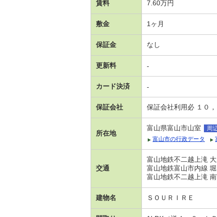
賃料
7.60万円
敷金
1ヶ月
保証金
なし
更新料
-
カード決済
-
保証会社
保証会社利用必 １０
富山県富山市山室
周
所在地
富山市の行政データ
富山地鉄不二越上滝 大
交通
富山地鉄富山市内線 堀
富山地鉄不二越上滝 南
建物名
ＳＯＵＲＩＲＥ