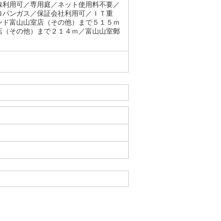
線利用可／専用庭／ネット使用料不要／
ロパンガス／保証会社利用可／ＩＴ重
ンド富山山室店（その他）まで５１５ｍ
店（その他）まで２１４ｍ／富山山室郵