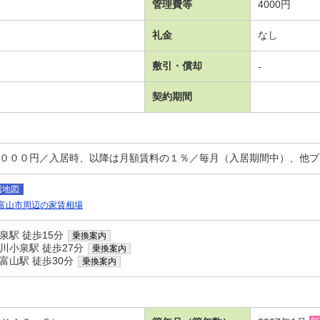
管理費等
4000円
礼金
なし
敷引・償却
-
契約期間
，０００円／入居時、以降は月額賃料の１％／毎月（入居期間中）、他プ
辺地図
富山市周辺の家賃相場
泉駅 徒歩15分
乗換案内
川小泉駅 徒歩27分
乗換案内
富山駅 徒歩30分
乗換案内