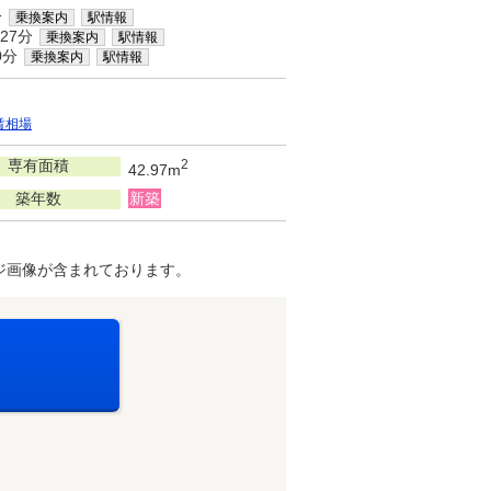
分
乗換案内
駅情報
27分
乗換案内
駅情報
0分
乗換案内
駅情報
賃相場
専有面積
2
42.97m
築年数
新築
ジ画像が含まれております。