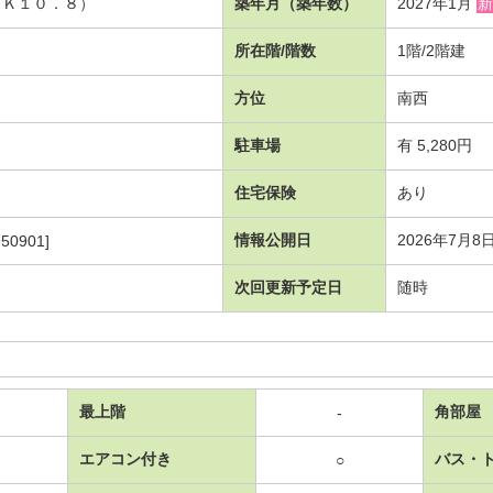
ＤＫ１０．８）
築年月（築年数）
2027年1月
新
所在階/階数
1階/2階建
方位
南西
駐車場
有 5,280円
住宅保険
あり
情報公開日
2026年7月8
50901]
次回更新予定日
随時
最上階
角部屋
-
エアコン付き
バス・
○