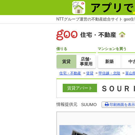
NTTグループ運営の不動産総合サイト goo
借りる
マンションを買う
店舗･
賃貸
新築
中
事業用
住宅・不動産
>
賃貸
>
甲信越・北陸
>
富山
ＳＯＵＲＩ
賃貸アパート
情報提供元
SUUMO
印刷画面を表示