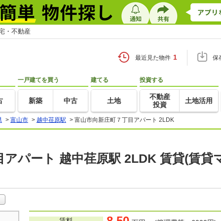
住宅・不動産
1
最近見た物件
保
一戸建てを買う
建てる
投資する
不動産
古
新築
中古
土地
土地活用
投資
県
>
富山市
>
越中荏原駅
>
富山市向新庄町７丁目アパート 2LDK
アパート 越中荏原駅 2LDK 賃貸(賃
8.50
賃料