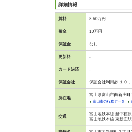
詳細情報
賃料
8.50万円
敷金
10万円
保証金
なし
更新料
-
カード決済
-
保証会社
保証会社利用必 １０
富山県富山市向新庄町
所在地
富山市の行政データ
富山地鉄本線 越中荏原
交通
富山地鉄本線 東新庄駅
建物名
富山市向新庄町７丁目