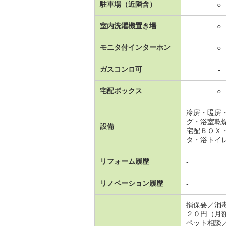
駐車場（近隣含）
○
室内洗濯機置き場
○
モニタ付インターホン
○
ガスコンロ可
-
宅配ボックス
○
冷房・暖房
グ・浴室乾
設備
宅配ＢＯＸ
タ・浴トイ
リフォーム履歴
-
リノベーション履歴
-
損保要／消
２０円（月
ペット相談