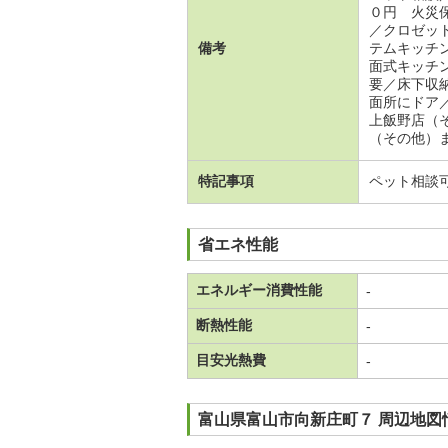
０円 火災
／クロゼッ
備考
テムキッチ
面式キッチ
要／床下収
面所にドア
上飯野店（
（その他）
特記事項
ペット相談
省エネ性能
エネルギー消費性能
-
断熱性能
-
目安光熱費
-
富山県富山市向新庄町７ 周辺地図