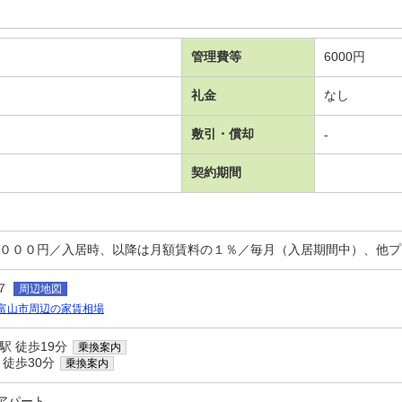
管理費等
6000円
礼金
なし
敷引・償却
-
契約期間
，０００円／入居時、以降は月額賃料の１％／毎月（入居期間中）、他プ
７
周辺地図
富山市周辺の家賃相場
駅 徒歩19分
乗換案内
 徒歩30分
乗換案内
アパート