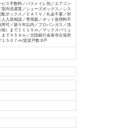
ービス手数料／バストイレ別／エアコン
／室内洗濯置／シューズボックス／シス
宅配ボックス／ＣＡＴＶ／礼金不要／対
二人入居相談／専用庭／ネット使用料不
利用可／築５年以内／プロパンガス／洗
の他）まで１１１５ｍ／マックスバリュ
）まで４５９ｍ／北陸銀行金泉寺出張所
１５０７ｍ/賃貸戸数:8戸