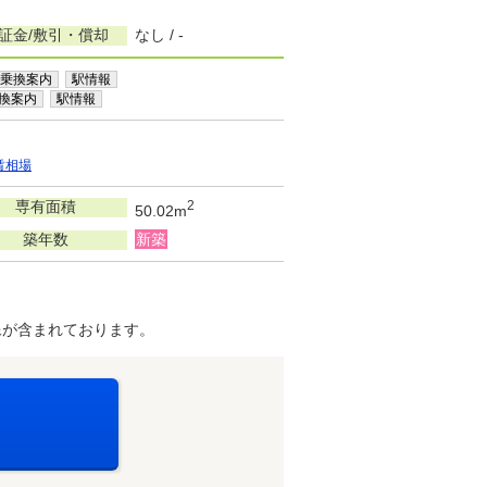
証金/敷引・償却
なし / -
乗換案内
駅情報
換案内
駅情報
賃相場
専有面積
2
50.02m
築年数
新築
像が含まれております。