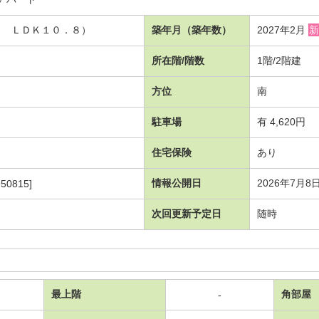
９ ＬＤＫ１０．８）
築年月（築年数）
2027年2月
新
所在階/階数
1階/2階建
方位
南
駐車場
有 4,620円
住宅保険
あり
情報公開日
2026年7月8
50815]
次回更新予定日
随時
最上階
角部屋
-