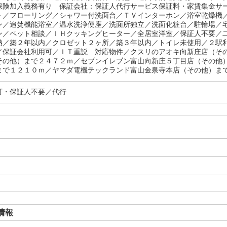
保険加入義務有り 保証会社：保証人代行サービス保証料・家賃集金サ
ト／フローリング／シャワー付洗面台／ＴＶインターホン／浴室乾燥機
ン／追焚機能浴室／温水洗浄便座／洗面所独立／洗面化粧台／駐輪場／
ン／ペット相談／ＩＨクッキングヒーター／全居室洋室／保証人不要／
納／築２年以内／クロゼット２ヶ所／築３年以内／トイレ未使用／２駅
／保証会社利用可／ＩＴ重説 対応物件／クスリのアオキ向新庄店（そ
その他）まで２４７２ｍ／セブンイレブン富山向新庄５丁目店（その他
まで１２１０ｍ／ヤマダ電機テックランド富山金泉寺本店（その他）まで
可・保証人不要／代行
情報