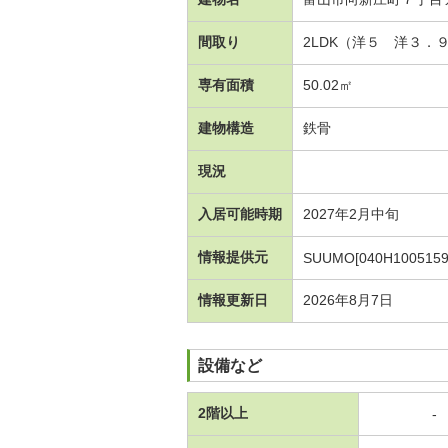
間取り
2LDK（洋５ 洋３．
専有面積
50.02㎡
建物構造
鉄骨
現況
入居可能時期
2027年2月中旬
情報提供元
SUUMO[040H1005159
情報更新日
2026年8月7日
設備など
2階以上
-