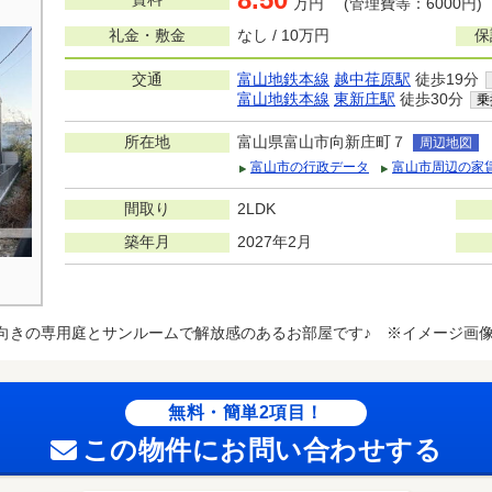
万円 (管理費等：6000円)
礼金・敷金
なし / 10万円
保
交通
富山地鉄本線
越中荏原駅
徒歩19分
富山地鉄本線
東新庄駅
徒歩30分
乗
所在地
富山県富山市向新庄町７
周辺地図
富山市の行政データ
富山市周辺の家
間取り
2LDK
築年月
2027年2月
向きの専用庭とサンルームで解放感のあるお部屋です♪ ※イメージ画
無料・簡単2項目！
この物件にお問い合わせする