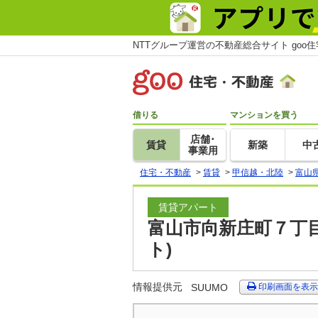
NTTグループ運営の不動産総合サイト goo
借りる
マンションを買う
店舗･
賃貸
新築
中
事業用
住宅・不動産
>
賃貸
>
甲信越・北陸
>
富山
賃貸アパート
富山市向新庄町７丁目
ト)
情報提供元
SUUMO
印刷画面を表示