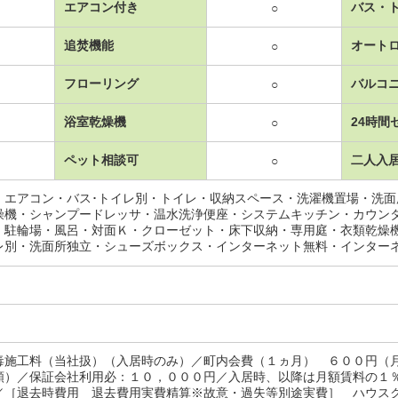
エアコン付き
バス・
○
追焚機能
オート
○
フローリング
バルコ
○
浴室乾燥機
24時間
○
ペット相談可
二人入
○
・エアコン・バス･トイレ別・トイレ・収納スペース・洗濯機置場・洗
燥機・シャンプードレッサ・温水洗浄便座・システムキッチン・カウン
・駐輪場・風呂・対面Ｋ・クローゼット・床下収納・専用庭・衣類乾燥
レ別・洗面所独立・シューズボックス・インターネット無料・インター
毒施工料（当社扱）（入居時のみ）／町内会費（１ヵ月） ６００円（
額）／保証会社利用必：１０，０００円／入居時、以降は月額賃料の１
／［退去時費用 退去費用実費精算※故意・過失等別途実費］ ハウス