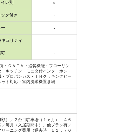
トイレ別
○
ロック付き
-
ニー
-
セキュリティ
-
居可
-
面所・ＣＡＴＶ・追焚機能・フローリン
ターキッチン・モニタ付インターホン・
機・プロパンガス・ＩＨクッキングヒー
ネット対応・室内洗濯機置き場
月額）／２台目駐車場（１ヵ月） ４６
％／毎月（入居期間中）、他プラン有／
クリーニング費用（退去時）５１，７０