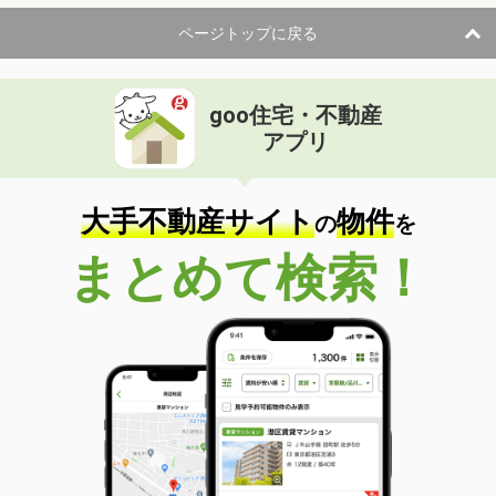
ページトップに戻る
goo住宅・不動産
アプリ
大手不動産サイト
物件
の
を
まとめて検索！