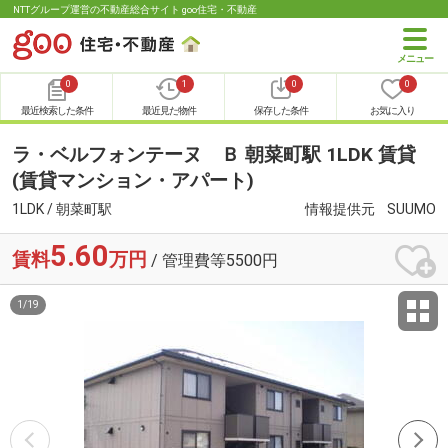
NTTグループ運営の不動産総合サイト goo住宅・不動産
0
1
0
0
最近検索した条件
最近見た物件
保存した条件
お気に入り
ラ・ベルフォンテーヌ Ｂ 朝菜町駅 1LDK 賃貸
(賃貸マンション・アパート)
1LDK / 朝菜町駅
情報提供元
SUUMO
5.60
賃料
万円
/ 管理費等5500円
1
/
19