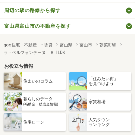
周辺の駅の路線から探す
富山県富山市の不動産を探す
goo住宅・不動産
賃貸
富山県
富山市
朝菜町駅
ラ・ベルフォンテーヌ Ｂ 1LDK
お役立ち情報
「住みたい街」
住まいのコラム
を見つけよう
暮らしのデータ
家賃相場
(補助金・助成金情報)
人気タウン
住宅ローン
ランキング