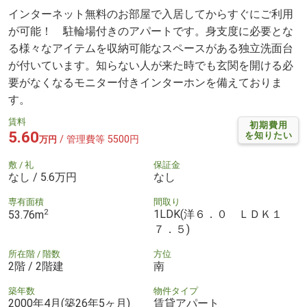
インターネット無料のお部屋で入居してからすぐにご利用
が可能！ 駐輪場付きのアパートです。身支度に必要とな
る様々なアイテムを収納可能なスペースがある独立洗面台
が付いています。知らない人が来た時でも玄関を開ける必
要がなくなるモニター付きインターホンを備えておりま
す。
賃料
初期費用
5.60
を知りたい
/ 管理費等 5500円
万円
敷 / 礼
保証金
なし / 5.6万円
なし
専有面積
間取り
2
1LDK(洋６．０ ＬＤＫ１
53.76m
７．５)
所在階 / 階数
方位
2階 / 2階建
南
築年数
物件タイプ
2000年4月(築26年5ヶ月)
賃貸アパート