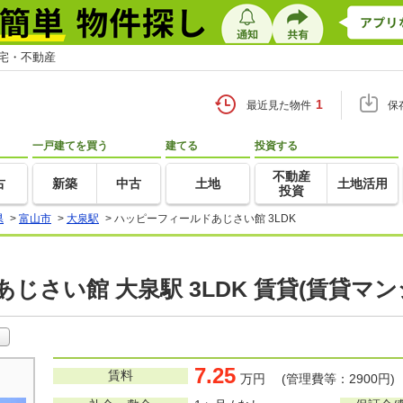
住宅・不動産
1
最近見た物件
保
一戸建てを買う
建てる
投資する
不動産
古
新築
中古
土地
土地活用
投資
県
>
富山市
>
大泉駅
>
ハッピーフィールドあじさい館 3LDK
じさい館 大泉駅 3LDK 賃貸(賃貸マ
7.25
賃料
万円 (管理費等：2900円)