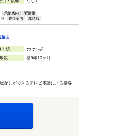
敷引・償却
なし / -
分
乗換案内
駅情報
7分
乗換案内
駅情報
賃相場
有面積
2
73.71m
年数
築9年10ヶ月
屋探しができるテレビ電話による接客
！