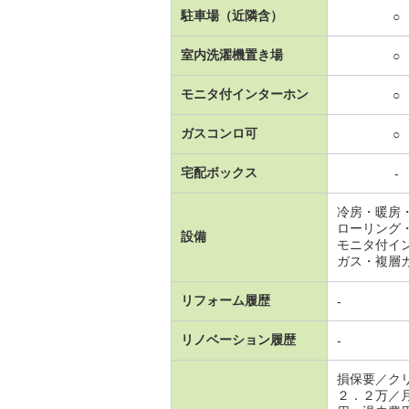
駐車場（近隣含）
○
室内洗濯機置き場
○
モニタ付インターホン
○
ガスコンロ可
○
宅配ボックス
-
冷房・暖房
ローリング
設備
モニタ付イ
ガス・複層
リフォーム履歴
-
リノベーション履歴
-
損保要／ク
２．２万／