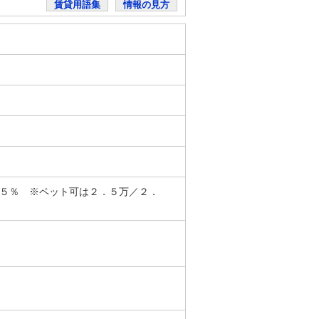
賃貸用語集
情報の見方
．５％ ※ペット可は２．５万／２．