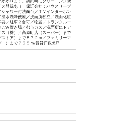
がかかります。契約時にクリーニング費
イス登録あり 保証会社：ハウスリーブ
／シャワー付洗面台／ＴＶインターホン
／温水洗浄便座／洗面所独立／洗面化粧
不要／駐車２台可／物置／トランクルー
内ごみ置き場／都市ガス／洗面所にドア
ビス（株）／高原町店（スーパー）まで
グストア）まで５７２ｍ／ファミリーマ
ー）まで７５５ｍ/賃貸戸数:8戸