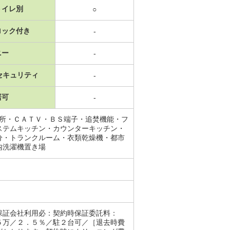
トイレ別
○
ロック付き
-
ニー
-
セキュリティ
-
居可
-
面所・ＣＡＴＶ・ＢＳ端子・追焚機能・フ
ステムキッチン・カウンターキッチン・
分・トランクルーム・衣類乾燥機・都市
内洗濯機置き場
保証会社利用必：契約時保証委託料：
５万／２．５％／駐２台可／［退去時費