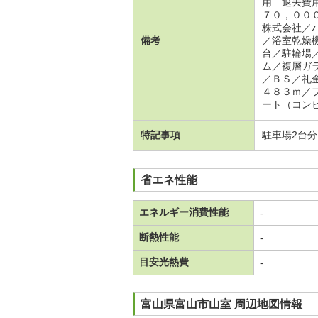
用 退去費
７０，００
株式会社／
備考
／浴室乾燥
台／駐輪場
ム／複層ガ
／ＢＳ／礼
４８３ｍ／
ート（コン
特記事項
駐車場2台
省エネ性能
エネルギー消費性能
-
断熱性能
-
目安光熱費
-
富山県富山市山室 周辺地図情報