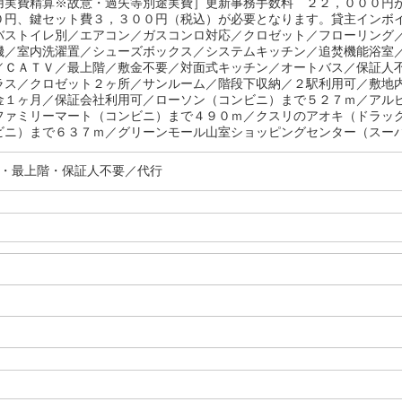
用実費精算※故意・過失等別途実費］更新事務手数料 ２２，０００円
０円、鍵セット費３，３００円（税込）が必要となります。貸主インボ
バストイレ別／エアコン／ガスコンロ対応／クロゼット／フローリング
機／室内洗濯置／シューズボックス／システムキッチン／追焚機能浴室
／ＣＡＴＶ／最上階／敷金不要／対面式キッチン／オートバス／保証人
ラス／クロゼット２ヶ所／サンルーム／階段下収納／２駅利用可／敷地
金１ヶ月／保証会社利用可／ローソン（コンビニ）まで５２７ｍ／アル
ファミリーマート（コンビニ）まで４９０ｍ／クスリのアオキ（ドラッ
ビニ）まで６３７ｍ／グリーンモール山室ショッピングセンター（スーパ
分・最上階・保証人不要／代行