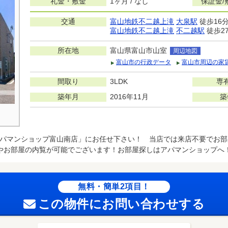
礼金・敷金
1ヶ月 / なし
保証金/
交通
富山地鉄不二越上滝
大泉駅
徒歩16
富山地鉄不二越上滝
不二越駅
徒歩2
所在地
富山県富山市山室
周辺地図
富山市の行政データ
富山市周辺の家
間取り
3LDK
専
築年月
2016年11月
築
パマンショップ富山南店」にお任せ下さい！ 当店では来店不要でお部
やお部屋の内覧が可能でございます！お部屋探しはアパマンショップへ
無料・簡単2項目！
この物件にお問い合わせする