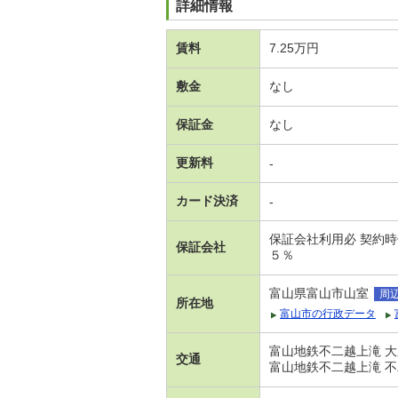
詳細情報
賃料
7.25万円
敷金
なし
保証金
なし
更新料
-
カード決済
-
保証会社利用必 契約
保証会社
５％
富山県富山市山室
周
所在地
富山市の行政データ
富山地鉄不二越上滝 大
交通
富山地鉄不二越上滝 不