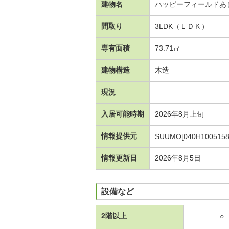
建物名
ハッピーフィールドあ
間取り
3LDK（ＬＤＫ）
専有面積
73.71㎡
建物構造
木造
現況
入居可能時期
2026年8月上旬
情報提供元
SUUMO[040H1005158
情報更新日
2026年8月5日
設備など
2階以上
○