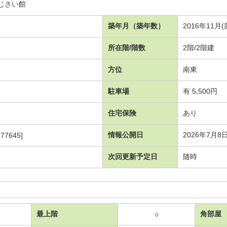
じさい館
築年月（築年数）
2016年11月
所在階/階数
2階/2階建
方位
南東
駐車場
有 5,500円
住宅保険
あり
情報公開日
2026年7月8
77645]
次回更新予定日
随時
最上階
角部屋
○