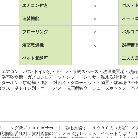
エアコン付き
バス・
○
追焚機能
オート
○
フローリング
バルコ
○
浴室乾燥機
24時間
○
ペット相談可
二人入
-
・エアコン・バス･トイレ別・トイレ・収納スペース・洗濯機置場・洗
・浴室乾燥機・ガスコンロ可・シャンプードレッサ・温水洗浄便座・シ
ンターホン・駐輪場・風呂・対面Ｋ・クローゼット・物置・駐車場２台
ガラス・浴トイレ別・オートバス・洗面所独立・シューズボックス・室
リーニング費／ｒｕｕｍサポート（課税対象） １９８０円（月額）／
月額保証委託料：賃料総額の２．２％又は５．５％ ※ペット可は２．