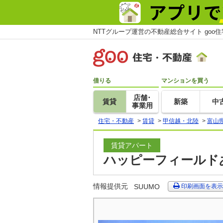
NTTグループ運営の不動産総合サイト goo
借りる
マンションを買う
店舗･
賃貸
新築
中
事業用
住宅・不動産
>
賃貸
>
甲信越・北陸
>
富山
賃貸アパート
ハッピーフィールドあ
情報提供元
SUUMO
印刷画面を表示