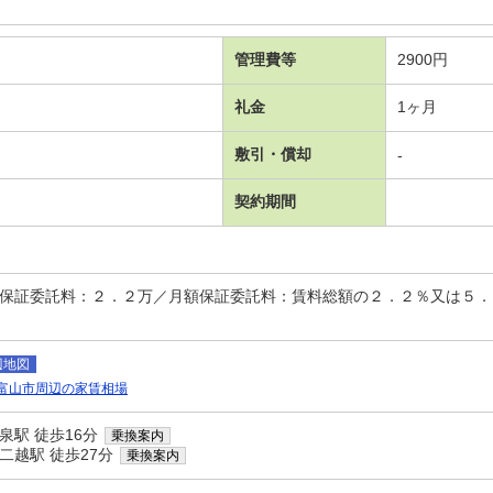
管理費等
2900円
礼金
1ヶ月
敷引・償却
-
契約期間
時保証委託料：２．２万／月額保証委託料：賃料総額の２．２％又は５
辺地図
富山市周辺の家賃相場
泉駅 徒歩16分
乗換案内
二越駅 徒歩27分
乗換案内