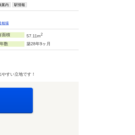
換案内
駅情報
賃相場
有面積
2
57.11m
年数
築28年9ヶ月
出やすい立地です！