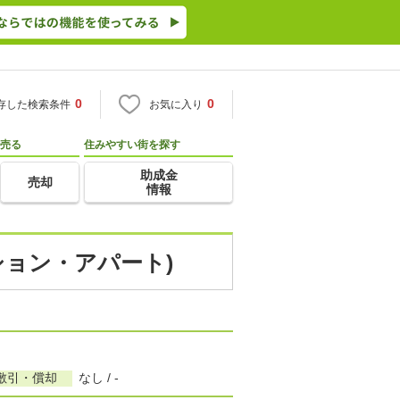
0
0
存した検索条件
お気に入り
売る
住みやすい街を探す
助成金
売却
情報
ション・アパート)
敷引・償却
なし / -