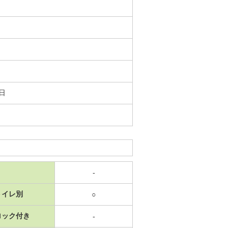
2日
-
トイレ別
○
ロック付き
-