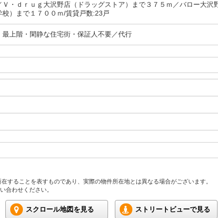
／Ｖ・ｄｒｕｇ大沢野店（ドラッグストア）まで３７５ｍ／バロー大沢
校）まで１７００ｍ/賃貸戸数:23戸
・最上階・閑静な住宅街・保証人不要／代行
所在することを表すものであり、実際の物件所在地とは異なる場合がございます。
い合わせください。
スクロール地図を見る
ストリートビューで見る