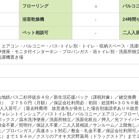
フローリング
バルコ
○
浴室乾燥機
24時間
-
ペット相談可
二人入
-
・エアコン・バルコニー・バス･トイレ別・トイレ・収納スペース・洗
浄便座・モニタ付インターホン・プロパンガス・浴トイレ別・洗面所独
洗濯機置き場
山地鉄バス二杉停徒歩４分／新生活応援パック（課税対象）／鍵交換費
象） ２７５０円（月額）／保証会社利用必：初回：総賃料×３０％※
二人入居可／［退去時費用 故意過失が発生した場合別途請求あり※故
フォレントインシュア／バストイレ別／バルコニー／エアコン／フロー
ボックス／温水洗浄便座／洗面所独立／洗面化粧台／押入／光ファイバ
敷金不要／照明付／保証人不要／二人入居相談／サンルーム／上階無し
上／プロパンガス／高速ネット対応／敷金・礼金不要／保証会社利用可
ニ）まで１９４ｍ／クスリのアオキ大沢野薬局（ドラッグストア）まで