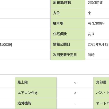
所在階/階数
3階/3階建
方位
東
駐車場
有 3,300円
住宅保険
あり
情報公開日
2026年6月1
10039]
次回更新予定日
随時
最上階
角部屋
○
エアコン付き
バス・
○
追焚機能
オート
-