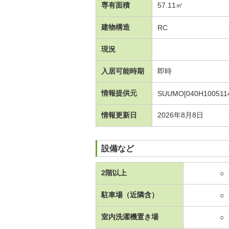
専有面積
57.11㎡
建物構造
RC
現況
入居可能時期
即時
情報提供元
SUUMO[040H1005114
情報更新日
2026年8月8日
設備など
2階以上
○
駐車場（近隣含）
○
室内洗濯機置き場
○