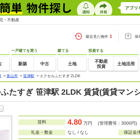
住宅・不動産
1
最近見た物件
保
一戸建てを買う
建てる
投資する
不動産
古
新築
中古
土地
土地活用
投資
県
>
富山市
>
笹津駅
>
エクセルふたすぎ 2LDK
ふたすぎ 笹津駅 2LDK 賃貸(賃貸マン
4.80
賃料
万円 (管理費等：3000円)
礼金・敷金
なし / なし
保証金/