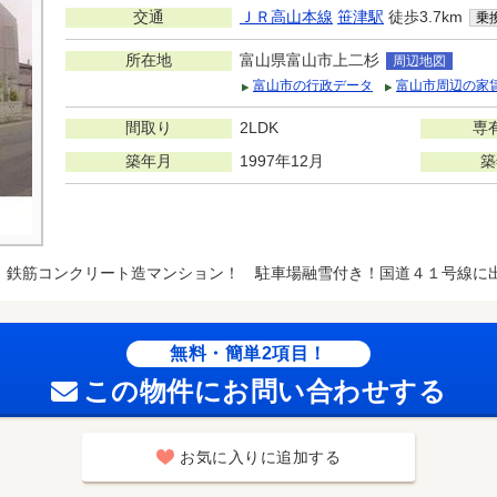
交通
ＪＲ高山本線
笹津駅
徒歩3.7km
乗
所在地
富山県富山市上二杉
周辺地図
富山市の行政データ
富山市周辺の家
間取り
2LDK
専
築年月
1997年12月
築
鉄筋コンクリート造マンション！ 駐車場融雪付き！国道４１号線に
無料・簡単2項目！
この物件にお問い合わせする
お気に入りに追加する