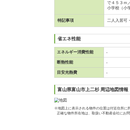
で４５３ｍ
小学校（小学
特記事項
二人入居可
省エネ性能
エネルギー消費性能
-
断熱性能
-
目安光熱費
-
富山県富山市上二杉 周辺地図情報
※地図上に表示される物件の位置は付近住所に
正確な物件所在地は、取扱い不動産会社にお問