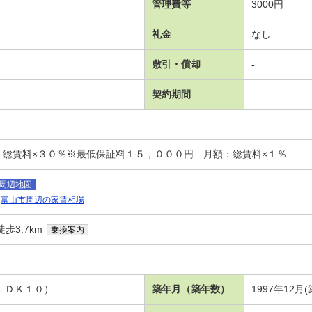
管理費等
3000円
礼金
なし
敷引・償却
-
契約期間
：総賃料×３０％※最低保証料１５，０００円 月額：総賃料×１％
周辺地図
富山市周辺の家賃相場
歩3.7km
乗換案内
 ＬＤＫ１０）
築年月（築年数）
1997年12月