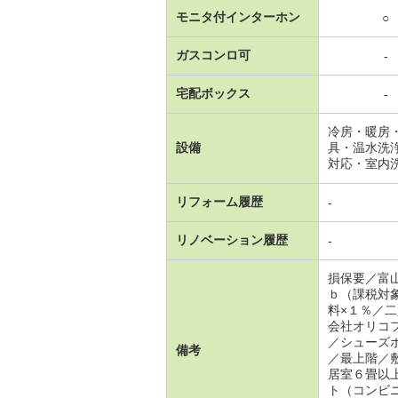
モニタ付インターホン
○
ガスコンロ可
-
宅配ボックス
-
冷房・暖房
設備
具・温水洗
対応・室内
リフォーム履歴
-
リノベーション履歴
-
損保要／富
ｂ（課税対
料×１％／
会社オリコ
／シューズ
備考
／最上階／
居室６畳以
ト（コンビ