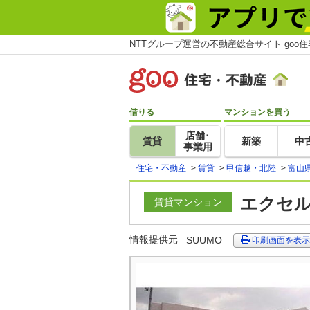
NTTグループ運営の不動産総合サイト goo
借りる
マンションを買う
店舗･
賃貸
新築
中
事業用
住宅・不動産
>
賃貸
>
甲信越・北陸
>
富山
エクセル
賃貸マンション
情報提供元
SUUMO
印刷画面を表示