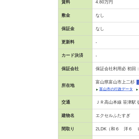
賃料
4.80万円
敷金
なし
保証金
なし
更新料
-
カード決済
-
保証会社
保証会社利用必 初回
富山県富山市上二杉
所在地
富山市の行政データ
交通
ＪＲ高山本線 笹津駅 徒
建物名
エクセルふたすぎ
間取り
2LDK（和６ 洋６