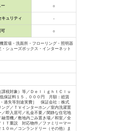
ニー
○
セキュリティ
-
居可
○
濯機置場・洗面所・フローリング・照明器
立・シューズボックス・インターネット
（課税対象）等／ＤｅｌｉｇｈｔＣｌｕ
最低保証料１５，０００円 月額：総賃
意・過失等別途実費］ 保証会社：株式
リング／ＴＶインターホン／室内洗濯置
ー／即入居可／礼金不要／閑静な住宅地
／融雪機／敷地内ごみ置き場／和室／全
／ＩＴ重説 対応物件／ファミリーマー
２１０ｍ／コンランドリー（その他）ま