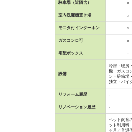
駐車場（近隣含）
○
室内洗濯機置き場
○
モニタ付インターホン
○
ガスコンロ可
○
宅配ボックス
-
冷房・暖房
機・ガスコ
設備
ン・駐輪場
独立・バイ
リフォーム履歴
-
リノベーション履歴
-
ペット飼育
ット利用料
ヶ月／普通