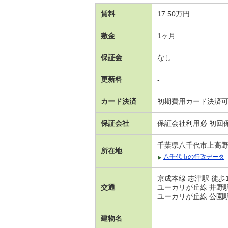
賃料
17.50万円
敷金
1ヶ月
保証金
なし
更新料
-
カード決済
初期費用カード決済
保証会社
保証会社利用必 初回保
千葉県八千代市上高
所在地
八千代市の行政データ
京成本線 志津駅 徒歩
交通
ユーカリが丘線 井野駅
ユーカリが丘線 公園駅
建物名