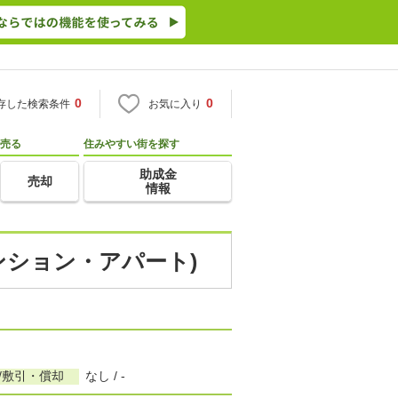
0
0
存した検索条件
お気に入り
売る
住みやすい街を探す
助成金
売却
情報
マンション・アパート)
/敷引・償却
なし / -