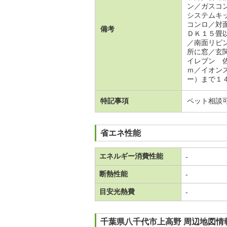
ン／ガスコ
システムキ
コンロ／対
備考
ＤＫ１５畳
／南面リビ
所に窓／玄
イレブン 
ｍ／イオン
ー）まで１
特記事項
ペット相談
省エネ性能
エネルギー消費性能
-
断熱性能
-
目安光熱費
-
千葉県八千代市上高野 周辺地図情