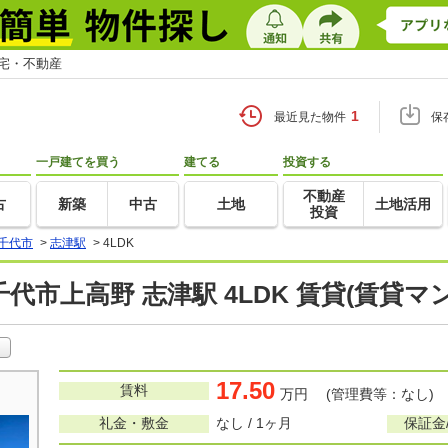
住宅・不動産
1
最近見た物件
保
一戸建てを買う
建てる
投資する
不動産
古
新築
中古
土地
土地活用
投資
千代市
>
志津駅
>
4LDK
代市上高野 志津駅 4LDK 賃貸(賃貸
17.50
賃料
万円 (管理費等：なし)
礼金・敷金
なし / 1ヶ月
保証金