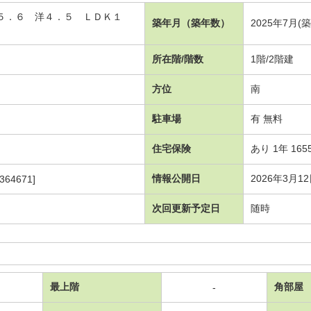
洋５．６ 洋４．５ ＬＤＫ１
築年月（築年数）
2025年7月(
所在階/階数
1階/2階建
方位
南
駐車場
有 無料
住宅保険
あり 1年 165
情報公開日
2026年3月1
364671]
次回更新予定日
随時
最上階
角部屋
-