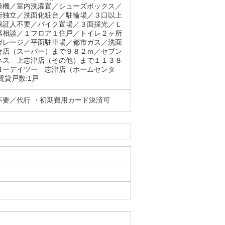
燥機／室内洗濯置／シューズボックス／
所独立／洗面化粧台／駐輪場／３口以上
保証人不要／バイク置場／３面採光／Ｌ
器相談／１フロア１住戸／トイレ２ヶ所
ガレージ／平面駐車場／都市ガス／洗面
倉店（スーパー）まで９８２ｍ／セブン
ネス 上志津店（その他）まで１１３８
ヨーデイツー 志津店（ホームセンタ
貸戸数:1戸
要／代行 ・初期費用カード決済可