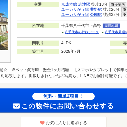
交通
京成本線
志津駅
徒歩18分
乗換案内
ユーカリが丘線
井野駅
徒歩26分
乗
ユーカリが丘線
公園駅
徒歩32分
乗
所在地
千葉県八千代市上高野
周辺地図
八千代市の行政データ
八千代市周辺
間取り
4LDK
専
築年月
2025年7月
猫)☆ ※ペット飼育時、敷金1ヶ月増額 【スマホやタブレットで簡単オ
対応致します。掲載しきれない他の写真も、LINEでお届け可能です。◇P
無料・簡単2項目！
この物件にお問い合わせする
お気に入りに追加する