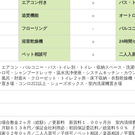
エアコン付き
バス・
○
追焚機能
オート
○
フローリング
バルコ
-
浴室乾燥機
24時間
○
ペット相談可
二人入
○
・エアコン・バルコニー・バス･トイレ別・トイレ・収納スペース・洗
ンロ可・シャンプードレッサ・温水洗浄便座・システムキッチン・カウ
・風呂・対面Ｋ・クローゼット・トイレ２ヶ所・床下収納・衣類乾燥機
ク置き場・コンロ2口以上・シューズボックス・室内洗濯機置き場
の場合敷金２ヶ月（総額）／更新料 新賃料１．００ヶ月分 室内清掃
 月額６１３８円／保証会社利用必：初回保証委託料／総賃料５０％ 
借家０２年０ヶ月／二人入居可／子供可／ペット相談／楽器相談／平置