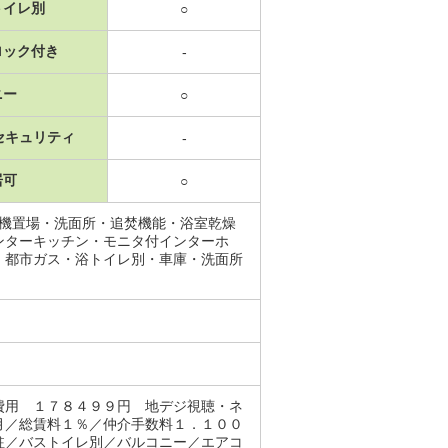
トイレ別
○
ロック付き
-
ニー
○
セキュリティ
-
居可
○
濯機置場・洗面所・追焚機能・浴室乾燥
ンターキッチン・モニタ付インターホ
・都市ガス・浴トイレ別・車庫・洗面所
費用 １７８４９９円 地デジ視聴・ネ
月／総賃料１％／仲介手数料１．１００
駐／バストイレ別／バルコニー／エアコ