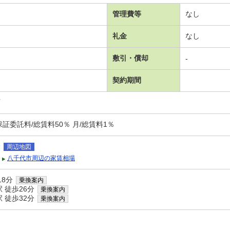
管理費等
なし
礼金
なし
敷引・償却
-
契約期間
可
証委託料/総賃料50％ 月/総賃料1％
野
周辺地図
八千代市周辺の家賃相場
18分
乗換案内
 徒歩26分
乗換案内
 徒歩32分
乗換案内