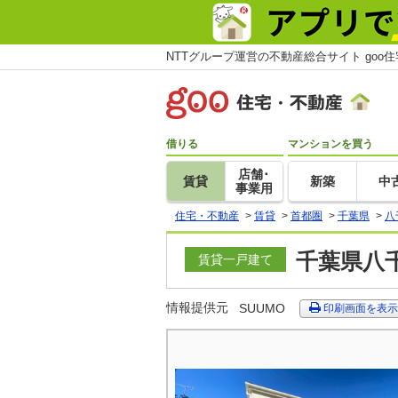
NTTグループ運営の不動産総合サイト goo
借りる
マンションを買う
店舗･
賃貸
新築
中
事業用
住宅・不動産
>
賃貸
>
首都圏
>
千葉県
>
八
千葉県八千
賃貸一戸建て
情報提供元
SUUMO
印刷画面を表示