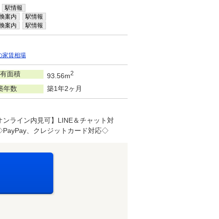
駅情報
換案内
駅情報
換案内
駅情報
の家賃相場
有面積
2
93.56m
築年数
築1年2ヶ月
ンライン内見可】LINE＆チャット対
ayPay、クレジットカード対応◇