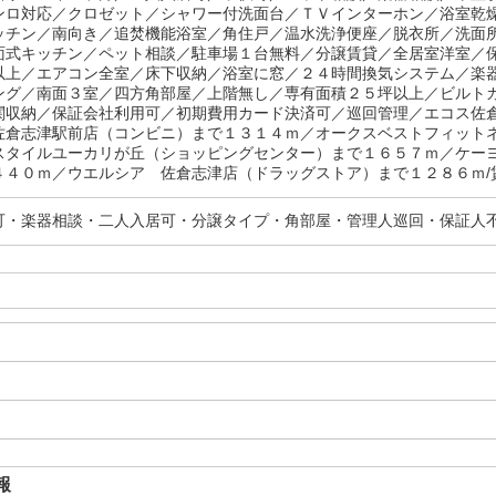
ンロ対応／クロゼット／シャワー付洗面台／ＴＶインターホン／浴室乾
ッチン／南向き／追焚機能浴室／角住戸／温水洗浄便座／脱衣所／洗面
面式キッチン／ペット相談／駐車場１台無料／分譲賃貸／全居室洋室／
以上／エアコン全室／床下収納／浴室に窓／２４時間換気システム／楽
ング／南面３室／四方角部屋／上階無し／専有面積２５坪以上／ビルト
関収納／保証会社利用可／初期費用カード決済可／巡回管理／エコス佐
佐倉志津駅前店（コンビニ）まで１３１４ｍ／オークスベストフィット
スタイルユーカリが丘（ショッピングセンター）まで１６５７ｍ／ケー
４４０ｍ／ウエルシア 佐倉志津店（ドラッグストア）まで１２８６ｍ/賃
可・楽器相談・二人入居可・分譲タイプ・角部屋・管理人巡回・保証人不
報